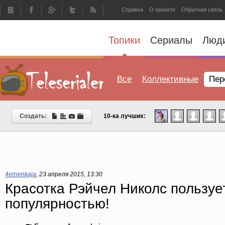
Справка
О проекте
Обратная связь
Топики
Сериалы
Люд
Все
Коллективные
Пер
Создать:
10-ка лучших:
4ernenkaja
,
23 апреля 2015, 13:30
Красотка Рэйчел Николс пользуе
популярностью!