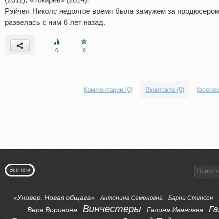
Рэйчел Николс недолгое время была замужем за продюсером
развелась с ним 6 лет назад.
0
0
Комментарии (0)
Вконтакте (0)
faceboo
Все теги
«Универ. Новая общага»
Антонина Семеновна
Барни Стинсон
Винчестеры
Га
Вера Воронина
Галина Ивановна