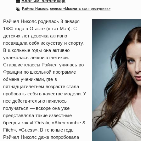
Блог им. 4ernenkaja
Рэйчел Николс
,
сериал «Мыслить как преступник»
Рэйчел Николс родилась 8 января
1980 года в Огасте (штат Мэн). С
детских лет девочка активно
посвящала себя искусству и спорту.
В школьные годы она активно
увлекалась легкой атлетикой.
Старшие классы Рэйчел училась во
Франции по школьной программе
обмена учениками, где в
пятнадцатилетнем возрасте стала
пробовать себя в качестве модели. У
нее действительно началось
получаться — вскоре она уже
представляла такие известные
бренды как «L’Oréal», «Abercrombie &
Fitch», «Guess». В те юные годы
Рэйчел Николс даже попробовала