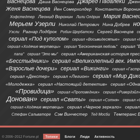
Васнецова
Джаред Падалеки
Даша Васнецова
Джен
Женя Васнецова
Йен Сомерхолдер
Константин Ворони
Мария Васне
Леонид Воронин
Хофстедтер
Лили Олдрин
Мерьем Узерли
н
Николай Петрович
Нина Добрев
Рагнар Лодброк
Сергей Васнецов
Уэсли
Робин Щербатски
с
сериал «Под куполом»
сериал «Восьмидесятые»
сериал «
сериал "
сериал «Ходячие мертвецы»
сериал "Бесконечная любовь"
сериал «Американская история пре
папа"
сериал "Это мы"
«Бесстыдники»
сериал «Великолепный век. Имп
«Взрослые дочери»
сериал «Викинги»
сериал «Гаст
сериал «Мир Дик
сериал «Декстер»
сериал «Легион»
«Молодежка»
сериал «Настоящий детектив»
сериал «Одна
«Провидица»
сериал «Проповедник»
сериал «Ривердэйл
Донован»
сериал «Сваты»
сериал «Сотня»
сериал 
сериал «Черное зеркало»
сериал
сериал «Ходячие мертвецы»
Сэм Винчестер
Темперанс 
Стефан Сальваторе
Тед Мосби
© 2006–2012 Fortune.pl
Топики
Блоги
Люди
Активность