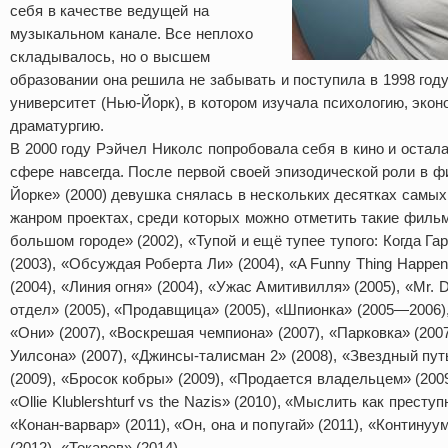
себя в качестве ведущей на
музыкальном канале. Все неплохо
складывалось, но о высшем
образовании она решила не забывать и поступила в 1998 год
университет (Нью-Йорк), в котором изучала психологию, экон
драматургию.
В 2000 году Рэйчел Николс попробовала себя в кино и остала
сфере навсегда. После первой своей эпизодической роли в 
Йорке» (2000) девушка снялась в нескольких десятках самых
жанром проектах, среди которых можно отметить такие филь
большом городе» (2002), «Тупой и ещё тупее тупого: Когда Г
(2003), «Обсуждая Роберта Ли» (2004), «A Funny Thing Happene
(2004), «Линия огня» (2004), «Ужас Амитивилля» (2005), «Mr. 
отдел» (2005), «Продавщица» (2005), «Шпионка» (2005—2006),
«Они» (2007), «Воскрешая чемпиона» (2007), «Парковка» (200
Уилсона» (2007), «Джинсы-талисман 2» (2008), «Звездный путь»
(2009), «Бросок кобры» (2009), «Продается владельцем» (2009
«Ollie Klublershturf vs the Nazis» (2010), «Мыслить как престу
«Конан-варвар» (2011), «Он, она и попугай» (2011), «Континуу
(2012), «Токарев» (2014).