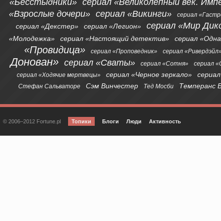
«Бесстыдники»
сериал «Великолепный век. Имп
«Взрослые дочери»
сериал «Викинги»
сериал «Гаст
сериал «Мир Дик
сериал «Декстер»
сериал «Легион»
«Молодежка»
сериал «Настоящий детектив»
сериал «Одна
«Провидица»
сериал «Проповедник»
сериал «Ривердэйл
Донован»
сериал «Сваты»
сериал «Сотня»
сериал 
сериал «Черное зеркало»
сериал
сериал «Ходячие мертвецы»
Сэм Винчестер
Темперанс 
Стефан Сальваторе
Тед Мосби
© 2006–2012 Fortune.pl
Топики
Блоги
Люди
Активность