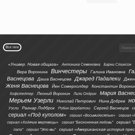
Все теги
«Универ. Новая общага»
Антонина Семеновна
Барни Стинсон
Винчестеры
Га
Вера Воронина
Галина Ивановна
Васнецова
Джаред Падалеки
Даша Васнецова
Джен
Женя Васнецова
Йен Сомерхолдер
Константин Ворони
Мария Васне
Леонид Воронин
Хофстедтер
Лили Олдрин
Мерьем Узерли
н
Николай Петрович
Нина Добрев
Рагнар Лодброк
Сергей Васнецов
Уэсли
Робин Щербатски
с
сериал «Под куполом»
сериал «Восьмидесятые»
сериал «
сериал "
сериал «Ходячие мертвецы»
сериал "Бесконечная любовь"
сериал «Американская история пре
папа"
сериал "Это мы"