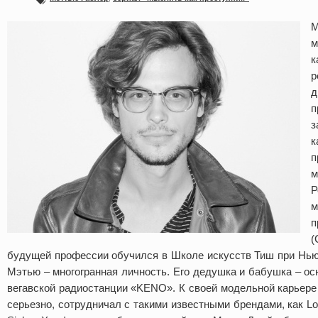
М
м
к
р
д
п
з
к
п
м
Р
м
п
(
будущей профессии обучился в Школе искусств Тиш при Нью
Мэтью – многогранная личность. Его дедушка и бабушка – ос
вегавской радиостанции «KENO». К своей модельной карьере 
серьезно, сотрудничал с такими известными брендами, как Louis