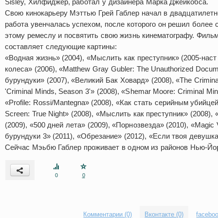
Sisley, Хилфиджер, работал у дизайнера Марка Джейкобса.
Свою кинокарьеру Мэттью Грей Габлер начал в двадцатилетне
работа увенчалась успехом, после которого он решил более с
этому ремеслу и посвятить свою жизнь кинематографу.
Фильм
составляет следующие картины:
«Водная жизнь» (2004), «Мыслить как преступник» (2005-наст
колеса» (2006), «Matthew Gray Gubler: The Unauthorized Docum
бурундуки» (2007), «Великий Бак Ховард» (2008), «The Crimina
'Criminal Minds, Season 3'» (2008), «Shemar Moore: Criminal Mind
«Profile: Rossi/Mantegna» (2008), «Как стать серийным убийцей»
Screen: True Night» (2008), «Мыслить как преступник» (2008),
(2009), «500 дней лета» (2009), «Порнозвезда» (2010), «Magic 
бурундуки 3» (2011), «Обрезание» (2012), «Если твоя девушка
Сейчас Мэьбю Габлер проживает в одном из районов Нью-Йо
0
0
Комментарии (0)
Вконтакте (0)
faceboo