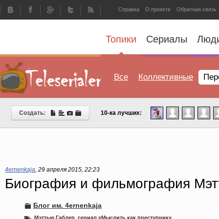
Справка
О проекте
Обратная связь
Топики
Сериалы
Люд
Все
Коллективные
Пер
Создать:
10-ка лучших:
4ernenkaja
,
29 апреля 2015, 22:23
Биография и фильмография Мэт
Блог им. 4ernenkaja
Мэттью Габлер
,
сериал «Мыслить как преступник»