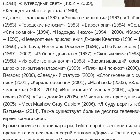
(1988), «Путеводный свет» (1952 – 2009),
«Кеннеди из Массачусета» (1990),
«Далеко – далеко» (1992), «Эпоха невинности» (1993), «Любо
(1993), «Городские истории» (1993), «Барселона» (1994), «Со
«Спи со мной» (1994), «Надежда Чикаго» (1994 – 2000), «Кар
– 1999), «Невероятные приключения Джонни Квеста» (1996 – 199
(1996)
, «To Love, Honor and Deceive» (1996), «The Next Step» 
(1997 – 2002), «Ребенок дьявола» (1997), «Скольжение» (1998
(1998), «Их собственная воля» (1998), «Захватывающий город 
широко закрытыми глазами» (1999), «Пляжный психоз» (2000)
Вегасе» (2000), «Звездный статус» (2000), «Столкновение с с
пес» (2001), «Король обезьян» (2001), «Manhood» (2003), «Зло
человека» ( 2003 – 2015), «Воспитание Уэйлона» (2004), «Ден
ночи» (2006), «Путь домой» (2005), «Мыслить как преступник» (
(2005), «Meet Matthew Gray Gubler» (2006), «Я буду верить те
Бэтмена» (2014). Также существует больше десятка телевизио
играет самого себя.
Кроме своей актерской карьеры, Гибсон пробовал свои силы и
время он снял несколько серий ситкома «Дарма и Грег» и одн
криминального сериала «Мыслить как преступник».