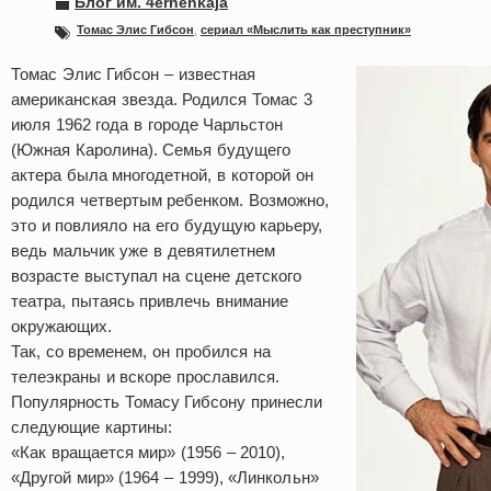
Блог им. 4ernenkaja
Томас Элис Гибсон
,
сериал «Мыслить как преступник»
Томас Элис Гибсон – известная
американская звезда. Родился Томас 3
июля 1962 года в городе Чарльстон
(Южная Каролина). Семья будущего
актера была многодетной, в которой он
родился четвертым ребенком. Возможно,
это и повлияло на его будущую карьеру,
ведь мальчик уже в девятилетнем
возрасте выступал на сцене детского
театра, пытаясь привлечь внимание
окружающих.
Так, со временем, он пробился на
телеэкраны и вскоре прославился.
Популярность Томасу Гибсону принесли
следующие картины:
«Как вращается мир» (1956 – 2010),
«Другой мир» (1964 – 1999), «Линкольн»