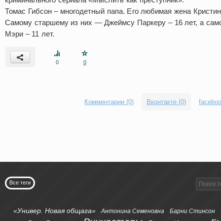
Томас Гибсон – многодетный папа. Его любимая жена Кристин
Самому старшему из них — Джеймсу Паркеру – 16 лет, а са
Мэри – 11 лет.
0
0
Комментарии (0)
Вконтакте (0)
faceboo
Все теги
«Универ. Новая общага»
Антонина Семеновна
Барни Стинсон