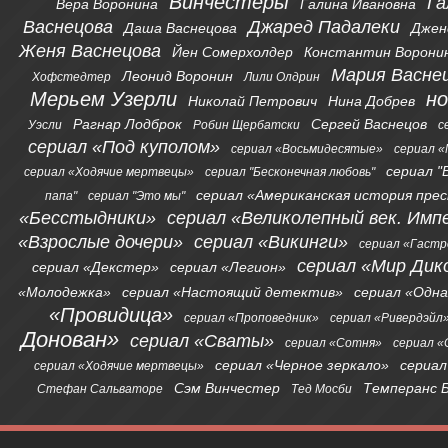
Винчестеры
Га
Вера Воронина
Галина Ивановна
Васнецова
Джаред Падалеки
Даша Васнецова
Джен
Женя Васнецова
Йен Сомерхолдер
Константин Ворони
Мария Васне
Леонид Воронин
Хофстедтер
Лили Олдрин
Мерьем Узерли
н
Николай Петрович
Нина Добрев
Рагнар Лодброк
Сергей Васнецов
Уэсли
Робин Щербатски
с
сериал «Под куполом»
сериал «Восьмидесятые»
сериал «
сериал "
сериал «Ходячие мертвецы»
сериал "Бесконечная любовь"
сериал «Американская история пре
папа"
сериал "Это мы"
«Бесстыдники»
сериал «Великолепный век. Имп
«Взрослые дочери»
сериал «Викинги»
сериал «Гаст
сериал «Мир Дик
сериал «Декстер»
сериал «Легион»
«Молодежка»
сериал «Настоящий детектив»
сериал «Одна
«Провидица»
сериал «Проповедник»
сериал «Ривердэйл
Донован»
сериал «Сваты»
сериал «Сотня»
сериал 
сериал «Черное зеркало»
сериал
сериал «Ходячие мертвецы»
Сэм Винчестер
Темперанс 
Стефан Сальваторе
Тед Мосби