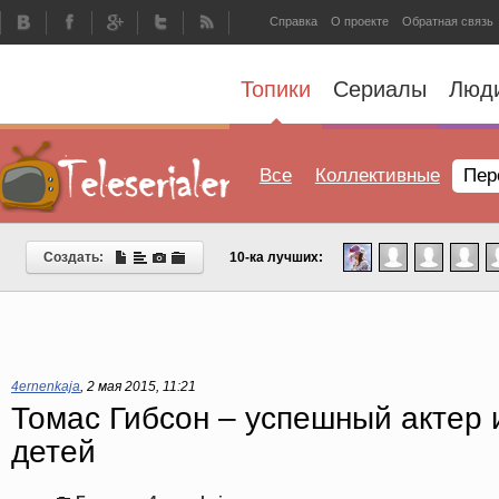
Справка
О проекте
Обратная связь
Топики
Сериалы
Люд
Все
Коллективные
Пер
Создать:
10-ка лучших:
4ernenkaja
,
2 мая 2015, 11:21
Томас Гибсон – успешный актер 
детей