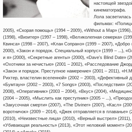
настоящей звездо
кинематографа.
Лола засветилась
фильмах: «Полици
2005), «Скорая помощь» (1994 – 2009), «Without a Map» (1996)
(1998), «Визитер» (1997 – 1998), «Великолепная семерка» (199
Квинса» (1998 – 2007), «Клан Сопрано» (1999 – 2007), «Добро 
2000), «Закон и порядок. Специальный корпус» (1999 – ...), «G
и я» (2000), «Секретные агенты» (2000), «Dave's Blind Date» (2
«Охотники за нечистью» (2001 – 2002), «Расследование Джорд
«Закон и порядок. Преступное намерение» (2001 – 2011), «H.M
Рихтер, властелин вселенной» (2002 – 2003), «Дефективный д
«Бумтаун» (2002 – 2003), «7 Songs» (2003), «Последствия» (20
2008), «Оперативник» (2003 – 2004), «Вкус» (2004), «Медици
(2004 – 2005), «Мыслить как преступник» (2005 – ...), «Преодо
«Закусочная смерти» (2007), «The Diviner» (2007), «Касл» (2009
воротничок» (2009 – 2014), «Джек отправляется в плаванье» 
(2010), «Неизвестные лица» (2010), «Верный выстрел» (2011),
«Убивающая реальность» (2013), «Этот неловкий момент» (2014
(2014) и «Amok» (2015).