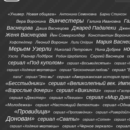
«Универ. Новая общага»
Антонина Семеновна
Барни Стинсон
Винчестеры
Га
Вера Воронина
Галина Ивановна
Васнецова
Джаред Падалеки
Даша Васнецова
Джен
Женя Васнецова
Йен Сомерхолдер
Константин Ворони
Мария Васне
Леонид Воронин
Хофстедтер
Лили Олдрин
Мерьем Узерли
н
Николай Петрович
Нина Добрев
Рагнар Лодброк
Сергей Васнецов
Уэсли
Робин Щербатски
с
сериал «Под куполом»
сериал «Восьмидесятые»
сериал «
сериал "
сериал «Ходячие мертвецы»
сериал "Бесконечная любовь"
сериал «Американская история пре
папа"
сериал "Это мы"
«Бесстыдники»
сериал «Великолепный век. Имп
«Взрослые дочери»
сериал «Викинги»
сериал «Гаст
сериал «Мир Дик
сериал «Декстер»
сериал «Легион»
«Молодежка»
сериал «Настоящий детектив»
сериал «Одна
«Провидица»
сериал «Проповедник»
сериал «Ривердэйл
Донован»
сериал «Сваты»
сериал «Сотня»
сериал 
сериал «Черное зеркало»
сериал
сериал «Ходячие мертвецы»