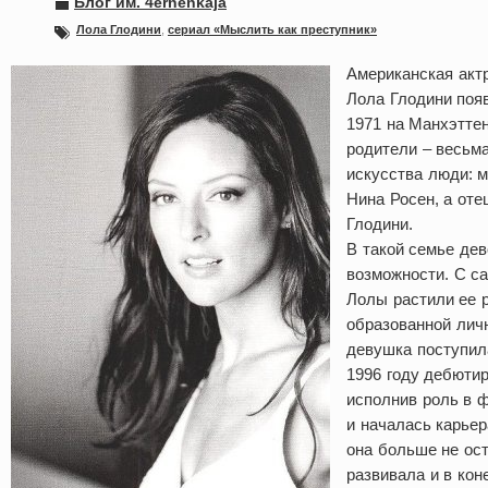
Блог им. 4ernenkaja
Лола Глодини
,
сериал «Мыслить как преступник»
Американская акт
Лола Глодини появ
1971 на Манхэтте
родители – весьм
искусства люди: 
Нина Росен, а от
Глодини.
В такой семье де
возможности. С с
Лолы растили ее 
образованной лич
девушка поступила
1996 году дебюти
исполнив роль в ф
и началась карье
она больше не ост
развивала и в кон