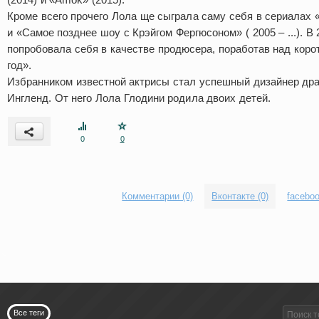
Кроме всего прочего Лола ще сыграла саму себя в сериалах «З
и «Самое позднее шоу с Крэйгом Фергюсоном» ( 2005 – ...). В 
попробовала себя в качестве продюсера, поработав над кор
год».
Избранником известной актрисы стал успешный дизайнер др
Ингленд. От него Лола Глодини родила двоих детей.
0
0
Комментарии (0)
Вконтакте (0)
faceboo
Все теги