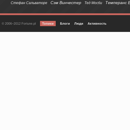
Сэм Винчестер
Темперанс 
Стефан Сальваторе
Тед Мосби
© 2006–2012 Fortune.pl
Топики
Блоги
Люди
Активность