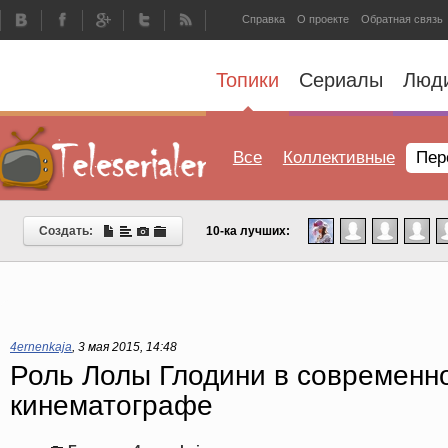
Справка
О проекте
Обратная связь
Топики
Сериалы
Люд
Все
Коллективные
Пер
Создать:
10-ка лучших:
4ernenkaja
,
3 мая 2015, 14:48
Роль Лолы Глодини в современн
кинематографе