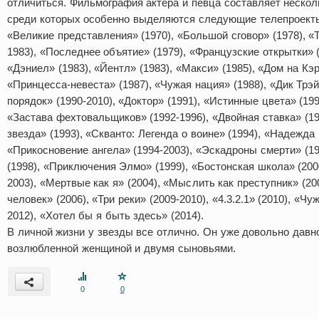
отличиться. Фильмография актера и певца составляет нескол
среди которых особенно выделяются следующие телепроек
«Великие представления» (1970), «Большой сговор» (1978), «Т
1983), «Последнее объятие» (1979), «Французские открытки» (
«Дэниел» (1983), «Йентл» (1983), «Макси» (1985), «Дом на Кэр
«Принцесса-невеста» (1987), «Чужая нация» (1988), «Дик Трэй
порядок» (1990-2010), «Доктор» (1991), «Истинные цвета» (199
«Застава фехтовальщиков» (1992-1996), «Двойная ставка» (19
звезда» (1993), «Скванто: Легенда о воине» (1994), «Надежда 
«Прикосновение ангела» (1994-2003), «Эскадроны смерти» (19
(1998), «Приключения Элмо» (1999), «Бостонская школа» (200
2003), «Мертвые как я» (2004), «Мыслить как преступник» (2
человек» (2006), «Три реки» (2009-2010), «4.3.2.1» (2010), «Чу
2012), «Хотел бы я быть здесь» (2014).
В личной жизни у звезды все отлично. Он уже довольно давн
возлюбленной женщиной и двумя сыновьями.
0
0