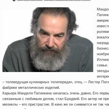
Манде
Патинк
америк
извест
ролями
вокало
наград
бизнес
ноября
Иллино
семье.
звезды
интере
– телеведущая кулинарных телепередач, отец — Лестер Пати
фабрике металлических изделий.
Карьера Манделя Патинкина началась очень давно. Его перв
связанным с любимым делом, стал Бродвей. Его актер не пред
мюзиклы – его пристрастие. В кино же он снимается не так ча