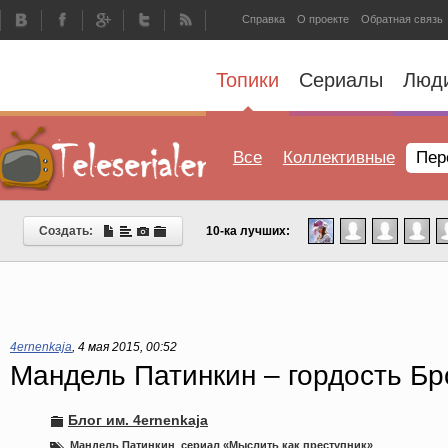
Справка
О проекте
Обратная связь
Топики
Сериалы
Люд
Все
Коллективные
Пер
Создать:
10-ка лучших:
4ernenkaja
,
4 мая 2015, 00:52
Мандель Патинкин – гордость Бр
Блог им. 4ernenkaja
Мандель Патинкин
,
сериал «Мыслить как преступник»