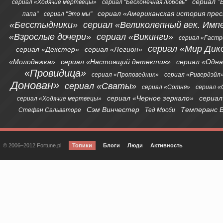
сериал "
сериал «Ходячие мертвецы»
сериал "Бесконечная любовь"
сериал «Американская история пре
папа"
сериал "Это мы"
«Бесстыдники»
сериал «Великолепный век. Имп
«Взрослые дочери»
сериал «Викинги»
сериал «Гаст
сериал «Мир Дик
сериал «Декстер»
сериал «Легион»
«Молодежка»
сериал «Настоящий детектив»
сериал «Одна
«Провидица»
сериал «Проповедник»
сериал «Ривердэйл
Донован»
сериал «Сваты»
сериал «Сотня»
сериал 
сериал «Черное зеркало»
сериал
сериал «Ходячие мертвецы»
Сэм Винчестер
Темперанс 
Стефан Сальваторе
Тед Мосби
© 2006–2012 Fortune.pl
Топики
Блоги
Люди
Активность