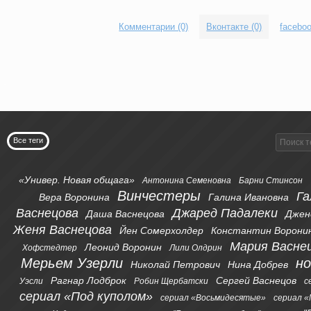
Комментарии (0)
Вконтакте (0)
faceboo
Все теги
«Универ. Новая общага»
Антонина Семеновна
Барни Стинсон
Винчестеры
Га
Вера Воронина
Галина Ивановна
Васнецова
Джаред Падалеки
Даша Васнецова
Джен
Женя Васнецова
Йен Сомерхолдер
Константин Ворони
Мария Васне
Леонид Воронин
Хофстедтер
Лили Олдрин
Мерьем Узерли
н
Николай Петрович
Нина Добрев
Рагнар Лодброк
Сергей Васнецов
Уэсли
Робин Щербатски
с
сериал «Под куполом»
сериал «Восьмидесятые»
сериал «