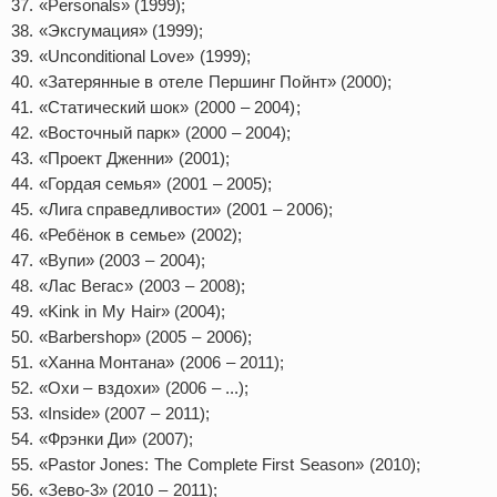
37. «Personals» (1999);
38. «Эксгумация» (1999);
39. «Unconditional Love» (1999);
40. «Затерянные в отеле Першинг Пойнт» (2000);
41. «Статический шок» (2000 – 2004);
42. «Восточный парк» (2000 – 2004);
43. «Проект Дженни» (2001);
44. «Гордая семья» (2001 – 2005);
45. «Лига справедливости» (2001 – 2006);
46. «Ребёнок в семье» (2002);
47. «Вупи» (2003 – 2004);
48. «Лас Вегас» (2003 – 2008);
49. «Kink in My Hair» (2004);
50. «Barbershop» (2005 – 2006);
51. «Ханна Монтана» (2006 – 2011);
52. «Охи – вздохи» (2006 – ...);
53. «Inside» (2007 – 2011);
54. «Фрэнки Ди» (2007);
55. «Pastor Jones: The Complete First Season» (2010);
56. «Зево-3» (2010 – 2011);