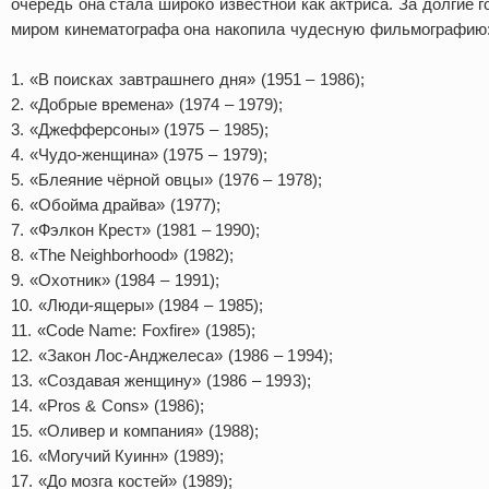
очередь она стала широко известной как актриса.
За долгие 
миром кинематографа она накопила чудесную фильмографию
1. «В поисках завтрашнего дня» (1951 – 1986);
2. «Добрые времена» (1974 – 1979);
3. «Джефферсоны» (1975 – 1985);
4. «Чудо-женщина» (1975 – 1979);
5. «Блеяние чёрной овцы» (1976 – 1978);
6. «Обойма драйва» (1977);
7. «Фэлкон Крест» (1981 – 1990);
8. «The Neighborhood» (1982);
9. «Охотник» (1984 – 1991);
10. «Люди-ящеры» (1984 – 1985);
11. «Code Name: Foxfire» (1985);
12. «Закон Лос-Анджелеса» (1986 – 1994);
13. «Создавая женщину» (1986 – 1993);
14. «Pros & Cons» (1986);
15. «Оливер и компания» (1988);
16. «Могучий Куинн» (1989);
17. «До мозга костей» (1989);