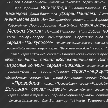
«Универ. Новая общага»
Антонина Семеновна
Барни Стинсон
Винчестеры
Га
Вера Воронина
Галина Ивановна
Васнецова
Джаред Падалеки
Даша Васнецова
Джен
Женя Васнецова
Йен Сомерхолдер
Константин Ворони
Мария Васне
Леонид Воронин
Хофстедтер
Лили Олдрин
Мерьем Узерли
н
Николай Петрович
Нина Добрев
Рагнар Лодброк
Сергей Васнецов
Уэсли
Робин Щербатски
с
сериал «Под куполом»
сериал «Восьмидесятые»
сериал «
сериал "
сериал «Ходячие мертвецы»
сериал "Бесконечная любовь"
сериал «Американская история пре
папа"
сериал "Это мы"
«Бесстыдники»
сериал «Великолепный век. Имп
«Взрослые дочери»
сериал «Викинги»
сериал «Гаст
сериал «Мир Дик
сериал «Декстер»
сериал «Легион»
«Молодежка»
сериал «Настоящий детектив»
сериал «Одна
«Провидица»
сериал «Проповедник»
сериал «Ривердэйл
Донован»
сериал «Сваты»
сериал «Сотня»
сериал 
сериал «Черное зеркало»
сериал
сериал «Ходячие мертвецы»
Сэм Винчестер
Темперанс 
Стефан Сальваторе
Тед Мосби