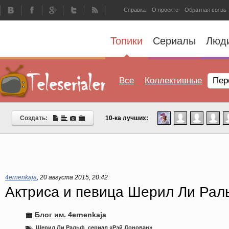
Справка
О проекте
Обратная связь
Топики
Сериалы
Люд
Все
Коллективные
Пер
Создать:
10-ка лучших:
4ernenkaja
,
20 августа 2015, 20:42
Актриса и певица Шерил Ли Рал
Блог им. 4ernenkaja
Шерил Ли Ральф
,
сериал «Рэй Донован»