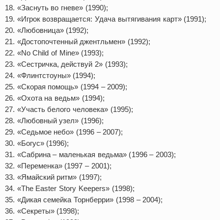
18. «Заснуть во гневе» (1990);
19. «Игрок возвращается: Удача вытягивания карт» (1991);
20. «Любовница» (1992);
21. «Достопочтенный джентльмен» (1992);
22. «No Child of Mine» (1993);
23. «Сестричка, действуй 2» (1993);
24. «Флинтстоуны» (1994);
25. «Скорая помощь» (1994 – 2009);
26. «Охота на ведьм» (1994);
27. «Участь белого человека» (1995);
28. «Любовный узел» (1996);
29. «Седьмое небо» (1996 – 2007);
30. «Богус» (1996);
31. «Сабрина – маленькая ведьма» (1996 – 2003);
32. «Переменка» (1997 – 2001);
33. «Ямайский ритм» (1997);
34. «The Easter Story Keepers» (1998);
35. «Дикая семейка Торнберри» (1998 – 2004);
36. «Секреты» (1998);