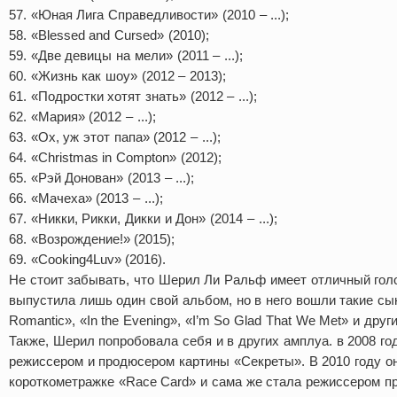
57. «Юная Лига Справедливости» (2010 – ...);
58. «Blessed and Cursed» (2010);
59. «Две девицы на мели» (2011 – ...);
60. «Жизнь как шоу» (2012 – 2013);
61. «Подростки хотят знать» (2012 – ...);
62. «Мария» (2012 – ...);
63. «Ох, уж этот папа» (2012 – ...);
64. «Christmas in Compton» (2012);
65. «Рэй Донован» (2013 – ...);
66. «Мачеха» (2013 – ...);
67. «Никки, Рикки, Дикки и Дон» (2014 – ...);
68. «Возрождение!» (2015);
69. «Cooking4Luv» (2016).
Не стоит забывать, что Шерил Ли Ральф имеет отличный голо
выпустила лишь один свой альбом, но в него вошли такие сын
Romantic», «In the Evening», «I’m So Glad That We Met» и други
Также, Шерил попробовала себя и в других амплуа. в 2008 г
режиссером и продюсером картины «Секреты». В 2010 году о
короткометражке «Race Card» и сама же стала режиссером пр