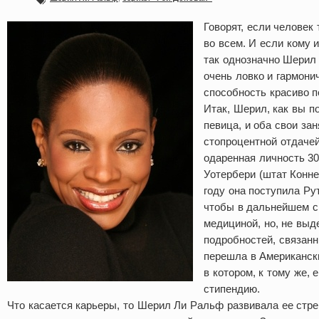
Говорят, если человек 
во всем. И если кому 
так однозначно Шерил 
очень ловко и гармони
способность красиво п
Итак, Шерил, как вы п
певица, и оба свои за
стопроцентной отдачей
одаренная личность 30
Уотербери (штат Конне
году она поступила Ру
чтобы в дальнейшем с
медициной, но, не выд
подробностей, связанн
перешла в Американск
в котором, к тому же,
стипендию.
Что касается карьеры, то Шерил Ли Ральф развивала ее стр