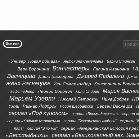
Все теги
«Универ. Новая общага»
Антонина Семеновна
Барни Стинсон
Винчестеры
Га
Вера Воронина
Галина Ивановна
Васнецова
Джаред Падалеки
Даша Васнецова
Джен
Женя Васнецова
Йен Сомерхолдер
Константин Ворони
Мария Васне
Леонид Воронин
Хофстедтер
Лили Олдрин
Мерьем Узерли
н
Николай Петрович
Нина Добрев
Рагнар Лодброк
Сергей Васнецов
Уэсли
Робин Щербатски
с
сериал «Под куполом»
сериал «Восьмидесятые»
сериал «
сериал "
сериал «Ходячие мертвецы»
сериал "Бесконечная любовь"
сериал «Американская история пре
папа"
сериал "Это мы"
«Бесстыдники»
сериал «Великолепный век. Имп