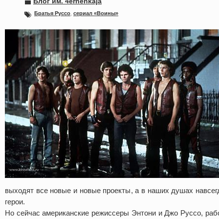
Блог им. 4ernenkaja
Братья Руссо
,
сериал «Воины»
выходят все новые и новые проекты, а в наших душах навсе
герои.
Но сейчас американские режиссеры Энтони и Джо Руссо, раб