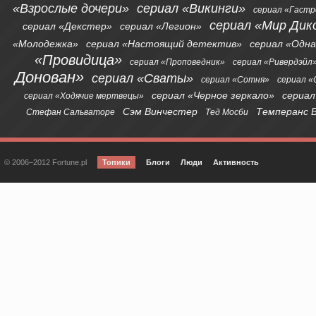
«Взрослые дочери»
сериал «Викинги»
сериал «Гаст
сериал «Мир Дик
сериал «Декстер»
сериал «Легион»
«Молодежка»
сериал «Настоящий детектив»
сериал «Одна
«Провидица»
сериал «Проповедник»
сериал «Ривердэйл
Донован»
сериал «Сваты»
сериал «Сотня»
сериал 
сериал «Черное зеркало»
сериал
сериал «Ходячие мертвецы»
Сэм Винчестер
Темперанс 
Стефан Сальваторе
Тед Мосби
© 2006–2012 Fortune.pl
Топики
Блоги
Люди
Активность