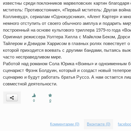
известны среди поклонников марвеловских картин благодар
мститель: Противостояние», «Первый мститель: Другая война
Коллинвуд», сериалам «Однокурсники», «Агент Картер» и мно
немного отступить от своего обычного амплуа и подарить мир
построенный на основе культового триллера 1979-го года «Во
Оригинал режиссера Уолтера Хилла с Майклом Беком, Дорси
Тайлером и Дэвидом Харрисом в главных ролях повествует о 
которой приходится воевать с другими бандами, пытаясь выж
часто несправедливом мире.
Работой над романом Сола Юрика «Воины» и одноименным б
сценарист Фрэнк Болдуин, который и создаст новый телепроек
сценарию и будут работать братья Руссо. А нам остается ли
совместной деятельности.
0
0
Комментарии (0)
Вконтакте (0)
faceboo