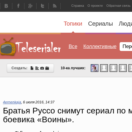
Справка
О проекте
Обратная связь
Топики
Сериалы
Люд
Все
Коллективные
Пер
Создать:
10-ка лучших:
4ernenkaja
,
6 июля 2016, 14:37
Братья Руссо снимут сериал по 
боевика «Воины».