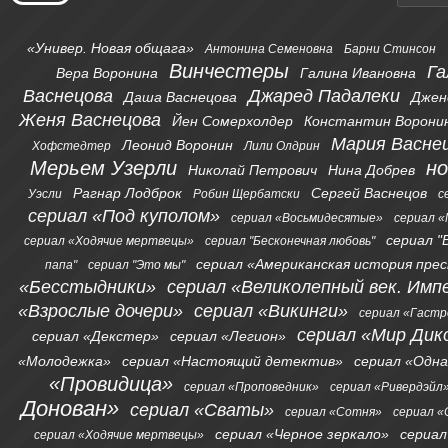
«Универ. Новая общага»
Антонина Семеновна
Барни Стинсон
Винчестеры
Га
Вера Воронина
Галина Ивановна
Васнецова
Джаред Падалеки
Даша Васнецова
Джен
Женя Васнецова
Йен Сомерхолдер
Константин Ворони
Мария Васне
Леонид Воронин
Хофстедтер
Лили Олдрин
Мерьем Узерли
н
Николай Петрович
Нина Добрев
Рагнар Лодброк
Сергей Васнецов
Уэсли
Робин Щербатски
с
сериал «Под куполом»
сериал «Восьмидесятые»
сериал «
сериал "
сериал «Ходячие мертвецы»
сериал "Бесконечная любовь"
сериал «Американская история пре
папа"
сериал "Это мы"
«Бесстыдники»
сериал «Великолепный век. Имп
«Взрослые дочери»
сериал «Викинги»
сериал «Гаст
сериал «Мир Дик
сериал «Декстер»
сериал «Легион»
«Молодежка»
сериал «Настоящий детектив»
сериал «Одна
«Провидица»
сериал «Проповедник»
сериал «Ривердэйл
Донован»
сериал «Сваты»
сериал «Сотня»
сериал 
сериал «Черное зеркало»
сериал
сериал «Ходячие мертвецы»