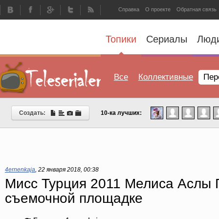
Справка
О проекте
Обратная связь
Топики
Сериалы
Люд
Все
Коллективные
Пер
Создать:
10-ка лучших:
4ernenkaja
,
22 января 2018, 00:38
Мисс Турция 2011 Мелиса Аслы 
съемочной площадке