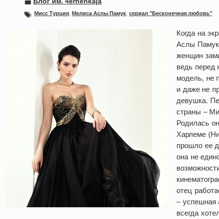
Блог им. 4ernenkaja
Мисс Турция
,
Мелиса Аслы Памук
,
сериал "Бесконечная любовь"
Когда на эк
Аслы Памук,
женщин зами
ведь перед 
модель, не 
и даже не п
девушка. Пе
страны – Ми
Родилась он
Харлеме (Ни
прошло ее д
она не еди
возможности
кинематогра
отец работа
– успешная 
всегда хоте