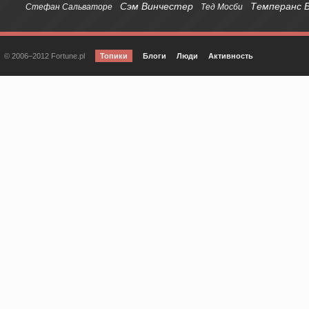
Сэм Винчестер
Темперанс 
Стефан Сальваторе
Тед Мосби
© 2006–2012 Fortune.pl
Топики
Блоги
Люди
Активность