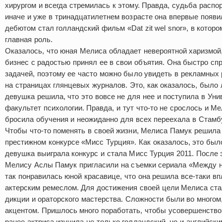
хирургом и всегда стремилась к этому. Правда, судьба расп
иначе и уже в тринадцатилетнем возрасте она впервые появи
дебютом стал голландский фильм «Dat zit wel snor», в которо
главная роль.
Оказалось, что юная Мелиса обладает невероятной харизмой
бизнес с радостью принял ее в свои объятия. Она быстро сп
задачей, поэтому ее часто можно было увидеть в рекламных р
на страницах глянцевых журналов. Это, как оказалось, было
девушка решила, что это вовсе не для нее и поступила в Ун
факультет психологии. Правда, и тут что-то не срослось и 
бросила обучения и неожиданно для всех переехала в Стамб
Чтобы что-то поменять в своей жизни, Мелиса Памук решила 
престижном конкурсе «Мисс Турция». Как оказалось, это был
девушка выиграла конкурс и стала Мисс Турция 2011. После 
Мелису Аслы Памук пригласили на съемки сериала «Между н
так понравилась юной красавице, что она решила все-таки в
актерским ремеслом. Для достижения своей цели Мелиса ст
дикции и ораторского мастерства. Сложности были во многом,
акцентом. Пришлось много поработать, чтобы усовершенствов
ранее актриса изучила не только голландский, но и английск