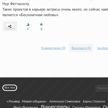
Нур Феттахоглу.
Таких проектов в карьере актрисы очень много, но сейчас н
является «Бесконечная любовь».
0
0
Комментарии (0)
Вконтакте (0)
faceboo
Все теги
«Универ. Новая общага»
Антонина Семеновна
Барни Стинсон
Винчестеры
Га
Вера Воронина
Галина Ивановна