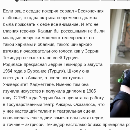
Если ваше сердце покорил сериал «Бесконечная
любовь», то одна актриса непременно должна
была приковать к себе все внимание. И это не
главная героиня! Какими бы роскошными не были
молодые девушки-модели в телепроекте, но
такой харизмы и обаяния, такого шикарного
взгляда и очаровательного голоса как у Зеррин
Текиндор не сыскать во всей Турции.
Родилась прекрасная Зеррин Текиндор 5 августа
1964 года в Бурхание (Турция). Школу она
посещала в Анкаре, а после поступила
Университет Хаджеттепе. Именно там она
изучала искусство и получила диплом в 1985
году. С 1987 года Зеррин была принята на работу
в Государственный театр Анкары. Оказалось, что
у нее настоящий талант и театральная сцена
пополнилась еще одним замечательным актером,
а точнее – актрисой. Текиндор настолько близко примеряла ро