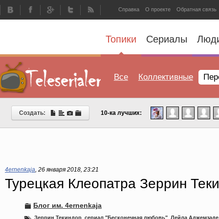
Справка
О проекте
Обратная связь
Топики
Сериалы
Люд
Все
Коллективные
Пер
Создать:
10-ка лучших:
4ernenkaja
,
26 января 2018, 23:21
Турецкая Клеопатра Зеррин Тек
Блог им. 4ernenkaja
Зеррин Текиндор
,
сериал "Бесконечная любовь"
,
Лейла Аджемзаде