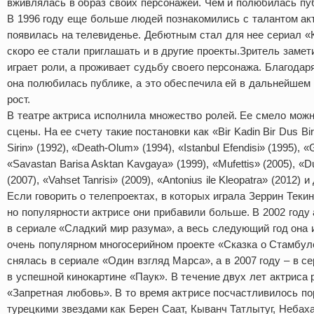
вживлялась в образ своих персонажей. Чем и полюбилась пу
В 1996 году еще больше людей познакомились с талантом акт
появилась на телевиденье. Дебютным стал для нее сериал «
скоро ее стали приглашать и в другие проекты.Зритель замети
играет роли, а проживает судьбу своего персонажа. Благодар
она полюбилась публике, а это обеспечила ей в дальнейшем
рост.
В театре актриса исполнила множество ролей. Ее смело мож
сцены. На ее счету такие постановки как «Bir Kadin Bir Dus Bir 
Sirin» (1992), «Death-Olum» (1994), «Istanbul Efendisi» (1995), «G
«Savastan Barisa Asktan Kavgaya» (1999), «Mufettis» (2005), «D
(2007), «Vahset Tanrisi» (2009), «Antonius ile Kleopatra» (2012) 
Если говорить о телепроектах, в которых играла Зеррин Текин
но популярности актрисе они прибавили больше. В 2002 году
в сериале «Сладкий мир разума», а весь следующий год она 
очень популярном многосерийном проекте «Сказка о Стамбуле
снялась в сериале «Один взгляд Марса», а в 2007 году – в с
в успешной кинокартине «Паук». В течение двух лет актриса
«Запретная любовь». В то время актрисе посчастливилось по
турецкими звездами как Берен Саат, Кыванч Татлытуг, Небах