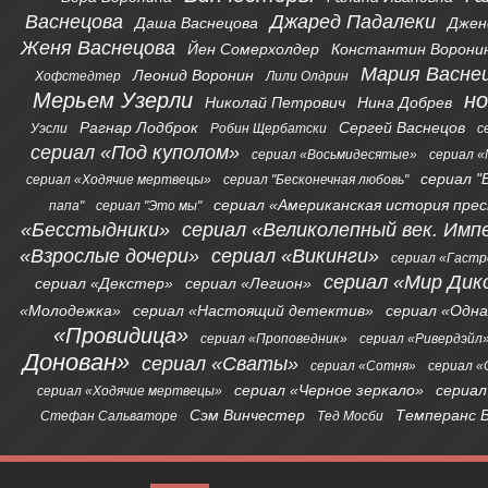
Васнецова
Джаред Падалеки
Даша Васнецова
Джен
Женя Васнецова
Йен Сомерхолдер
Константин Ворони
Мария Васне
Леонид Воронин
Хофстедтер
Лили Олдрин
Мерьем Узерли
н
Николай Петрович
Нина Добрев
Рагнар Лодброк
Сергей Васнецов
Уэсли
Робин Щербатски
с
сериал «Под куполом»
сериал «Восьмидесятые»
сериал «
сериал "
сериал «Ходячие мертвецы»
сериал "Бесконечная любовь"
сериал «Американская история пре
папа"
сериал "Это мы"
«Бесстыдники»
сериал «Великолепный век. Имп
«Взрослые дочери»
сериал «Викинги»
сериал «Гаст
сериал «Мир Дик
сериал «Декстер»
сериал «Легион»
«Молодежка»
сериал «Настоящий детектив»
сериал «Одна
«Провидица»
сериал «Проповедник»
сериал «Ривердэйл
Донован»
сериал «Сваты»
сериал «Сотня»
сериал 
сериал «Черное зеркало»
сериал
сериал «Ходячие мертвецы»
Сэм Винчестер
Темперанс 
Стефан Сальваторе
Тед Мосби