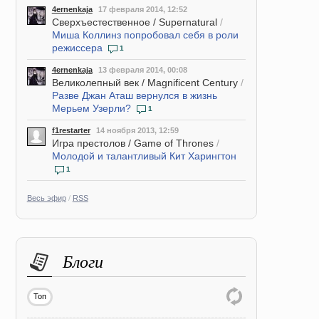
4ernenkaja
17 февраля 2014, 12:52
Сверхъестественное / Supernatural
/
Миша Коллинз попробовал себя в роли
режиссера
1
4ernenkaja
13 февраля 2014, 00:08
Великолепный век / Magnificent Century
/
Разве Джан Аташ вернулся в жизнь
Мерьем Узерли?
1
f1restarter
14 ноября 2013, 12:59
Игра престолов / Game of Thrones
/
Молодой и талантливый Кит Харингтон
1
Весь эфир
/
RSS
Блоги
Топ