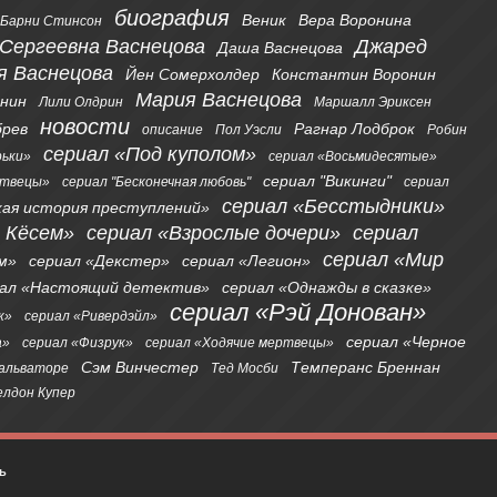
биография
Веник
Вера Воронина
Барни Стинсон
 Сергеевна Васнецова
Джаред
Даша Васнецова
я Васнецова
Йен Сомерхолдер
Константин Воронин
Мария Васнецова
онин
Лили Олдрин
Маршалл Эриксен
новости
брев
Рагнар Лодброк
описание
Пол Уэсли
Робин
сериал «Под куполом»
рьки»
сериал «Восьмидесятые»
сериал "Викинги"
ртвецы»
сериал "Бесконечная любовь"
сериал
сериал «Бесстыдники»
кая история преступлений»
я Кёсем»
сериал «Взрослые дочери»
сериал
сериал «Мир
м»
сериал «Декстер»
сериал «Легион»
иал «Настоящий детектив»
сериал «Однажды в сказке»
сериал «Рэй Донован»
к»
сериал «Ривердэйл»
сериал «Черное
а»
сериал «Физрук»
сериал «Ходячие мертвецы»
Сэм Винчестер
Темперанс Бреннан
альваторе
Тед Мосби
лдон Купер
ь