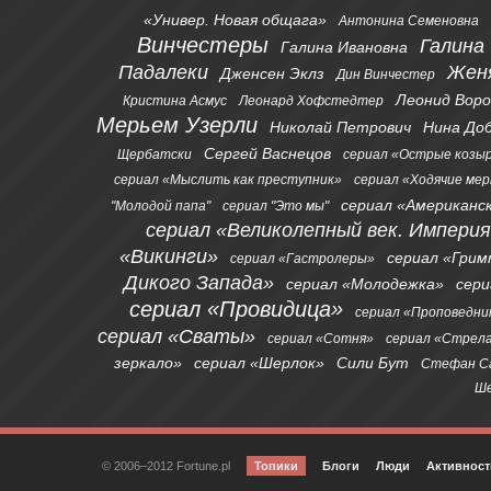
«Универ. Новая общага»
Антонина Семеновна
Винчестеры
Галина
Галина Ивановна
Падалеки
Жен
Дженсен Эклз
Дин Винчестер
Леонид Вор
Кристина Асмус
Леонард Хофстедтер
Мерьем Узерли
Николай Петрович
Нина До
Сергей Васнецов
Щербатски
сериал «Острые козы
сериал «Мыслить как преступник»
сериал «Ходячие ме
сериал «Американс
"Молодой папа"
сериал "Это мы"
сериал «Великолепный век. Импери
«Викинги»
сериал «Грим
сериал «Гастролеры»
Дикого Запада»
сериал «Молодежка»
сер
сериал «Провидица»
сериал «Проповедни
сериал «Сваты»
сериал «Сотня»
сериал «Стрел
зеркало»
сериал «Шерлок»
Сили Бут
Стефан С
Ше
© 2006–2012 Fortune.pl
Топики
Блоги
Люди
Активност