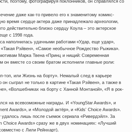
сти, поэтому, фотографируя поклонников, он справлялся со
ечение даже как-то привело его к знаменитому комикс-
Одно время сердце актера даже принадлежало археологии,
что действительно близко сердцу Коула – это актерское
еще с 1998 года.
а наполнилась удачными работами «Удар, еще удар»,
, «Такая Рэйвен», «Самое необычное Рождество Рыжика».
 мотивам Марка Твена «Принц и нищий: Современная
ам он вместе со своим братом исполнили главные роли:
ип-топ, или Жизнь на борту». Немалый след в карьере
он сыграл не только в картине «Такая Рэйвен», а также в
е», «Волшебниках на борту с Ханной Монтаной», «Я в рок-
.
лся на всевозможные награды. И «YoungStar Awards», и
ment Awards», и «Молодой актёр», и «Kids' Choice Awards».
 удалось лишь после съемок сериала «Ривердэйл». За
n Choice Awards» сразу же в двух номинациях: «Лучший
совместно с Лили Рейнхарт).