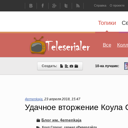
Справка
О проекте
Топики
С
Все
Колл
Создать:
10-ка лучших:
4ernenkaja
,
23 апреля 2018, 15:47
Удачное вторжение Коула 
Блог им. 4ernenkaja
Коул Спроус
,
сериал «Ривердэйл»