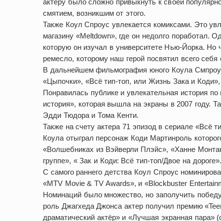
актеру было сложно привыкнуть к своей популярно
смятием, возникшим от этого.
Также Коул Спроус увлекается комиксами. Это увл
магазину «Meltdown», где он недолго поработал. 
которую он изучал в университете Нью-Йорка. Но 
ремесло, которому наш герой посвятил всего себя 
В дальнейшем фильмография юного Коула Смпроус
«Цыпочки», «Всё тип-топ, или Жизнь Зака и Коди»
Понравилась публике и увлекательная история по
история», которая вышла на экраны в 2007 году. Т
Эдди Тюдора и Тома Кенти.
Также на счету актера 71 эпизод в сериале «Всё т
Коула отыграл персонаж Коди Мартинроль которого 
«Волшебниках из Вэйверли Плэйс», «Ханне Монтан
группе», « Зак и Коди: Всё тип-топ/Двое на дороге»
С самого раннего детства Коул Спроус номинирова
«MTV Movie & TV Awards», и «Blockbuster Entertain
Номинаций было множество, но заполучить победу
роль Джагхеда Джонса актер получил премию «Tee
драматический актёр» и «Лучшая экранная пара» (