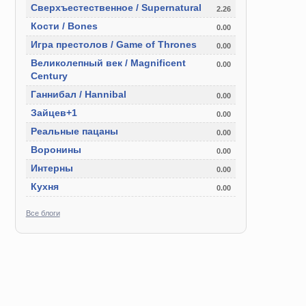
Сверхъестественное / Supernatural
2.26
Кости / Bones
0.00
Игра престолов / Game of Thrones
0.00
Великолепный век / Magnificent
0.00
Century
Ганнибал / Hannibal
0.00
Зайцев+1
0.00
Реальные пацаны
0.00
Воронины
0.00
Интерны
0.00
Кухня
0.00
Все блоги