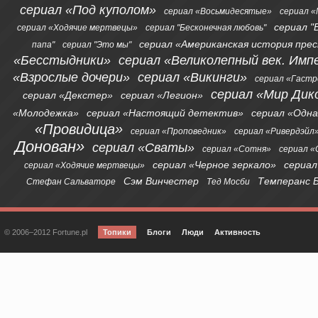
сериал «Под куполом»
сериал «Восьмидесятые»
сериал «
сериал "
сериал «Ходячие мертвецы»
сериал "Бесконечная любовь"
сериал «Американская история пре
папа"
сериал "Это мы"
«Бесстыдники»
сериал «Великолепный век. Имп
«Взрослые дочери»
сериал «Викинги»
сериал «Гаст
сериал «Мир Дик
сериал «Декстер»
сериал «Легион»
«Молодежка»
сериал «Настоящий детектив»
сериал «Одна
«Провидица»
сериал «Проповедник»
сериал «Ривердэйл
Донован»
сериал «Сваты»
сериал «Сотня»
сериал 
сериал «Черное зеркало»
сериал
сериал «Ходячие мертвецы»
Сэм Винчестер
Темперанс 
Стефан Сальваторе
Тед Мосби
© 2006–2012 Fortune.pl
Топики
Блоги
Люди
Активность