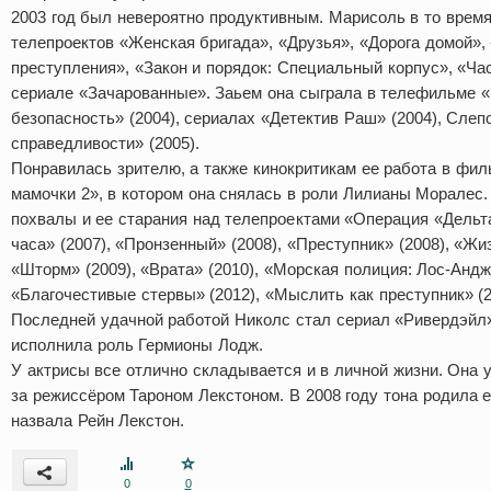
2003 год был невероятно продуктивным. Марисоль в то время
телепроектов «Женская бригада», «Друзья», «Дорога домой», 
преступления», «Закон и порядок: Специальный корпус», «Час
сериале «Зачарованные». Заьем она сыграла в телефильме 
безопасность» (2004), сериалах «Детектив Раш» (2004), Слеп
справедливости» (2005).
Понравилась зрителю, а также кинокритикам ее работа в фи
мамочки 2», в котором она снялась в роли Лилианы Моралес.
похвалы и ее старания над телепроектами «Операция «Дельта
часа» (2007), «Пронзенный» (2008), «Преступник» (2008), «Жиз
«Шторм» (2009), «Врата» (2010), «Морская полиция: Лос-Андж
«Благочестивые стервы» (2012), «Мыслить как преступник» (2
Последней удачной работой Николс стал сериал «Ривердэйл»
исполнила роль Гермионы Лодж.
У актрисы все отлично складывается и в личной жизни. Она 
за режиссёром Тароном Лекстоном. В 2008 году тона родила е
назвала Рейн Лекстон.
0
0