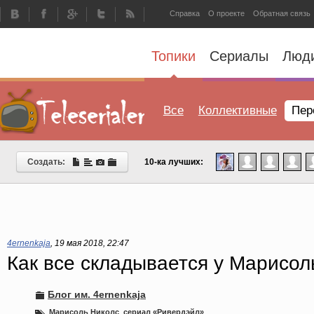
Справка
О проекте
Обратная связь
Топики
Сериалы
Люд
Все
Коллективные
Пер
Создать:
10-ка лучших:
4ernenkaja
,
19 мая 2018, 22:47
Как все складывается у Марисол
Блог им. 4ernenkaja
Марисоль Николс
,
сериал «Ривердэйл»