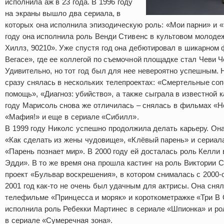
исполнила аж в 23 года. В 1996 году
на экраны вышло два сериала, в
которых она исполнила эпизодическую роль: «Мои парни» и «С
году она исполнила роль Венди Стивенс в культовом молоде
Хиллз, 90210». Уже спустя год она дебютировал в шикарном
Вегасе», где ее коллегой по съемочной площадке стал Чеви Ч
Удивительно, но тот год был для нее невероятно успешным.
сразу снялась в нескольких телепроектах: «Смертельные со
помощь», «Диагноз: убийство», а также сыграла в известной к
году Марисоль снова же отличилась – снялась в фильмах «Н
«Мафия!» и еще в сериале «Сибилл».
В 1999 году Николс успешно продолжила делать карьеру. Он
«Как сделать из жены чудовище», «Клёвый парень» и сериал
«Парень познает мир». В 2000 году ей досталась роль Келли
Эдди». В то же время она прошла кастинг на роль Виктории 
проект «Бульвар воскрешения», в котором снималась с 2000-ог
2001 год как-то не очень был удачным для актрисы. Она сня
телефильме «Принцесса и моряк» и короткометражке «Три В 
исполнила роль Ребекки Мартинес в сериале «Шпионка» и ро
в сериале «Сумеречная зона».