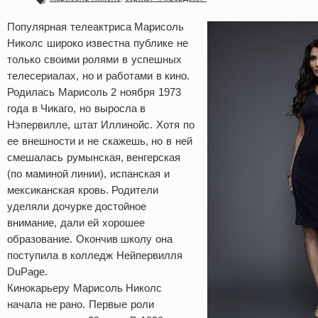
Популярная телеактриса Марисоль
Николс широко известна публике не
только своими ролями в успешных
телесериалах, но и работами в кино.
Родилась Марисоль 2 ноября 1973
года в Чикаго, но выросла в
Нэпервилле, штат Иллинойс. Хотя по
ее внешности и не скажешь, но в ней
смешалась румынская, венгерская
(по маминой линии), испанская и
мексиканская кровь. Родители
уделяли дочурке достойное
внимание, дали ей хорошее
образование. Окончив школу она
поступила в колледж Нейпервилля
DuPage.
Кинокарьеру Марисоль Николс
начала не рано. Первые роли