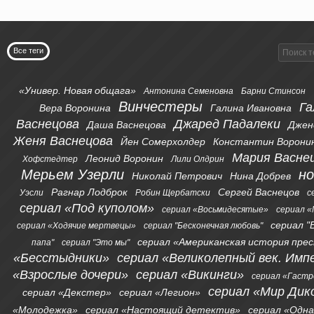
Все теги
«Универ. Новая общага»
Антонина Семеновна
Барни Стинсон
Винчестеры
Га
Вера Воронина
Галина Ивановна
Васнецова
Джаред Падалеки
Даша Васнецова
Джен
Женя Васнецова
Йен Сомерхолдер
Константин Ворони
Мария Васне
Леонид Воронин
Хофстедтер
Лили Олдрин
Мерьем Узерли
н
Николай Петрович
Нина Добрев
Рагнар Лодброк
Сергей Васнецов
Уэсли
Робин Щербатски
с
сериал «Под куполом»
сериал «Восьмидесятые»
сериал «
сериал "
сериал «Ходячие мертвецы»
сериал "Бесконечная любовь"
сериал «Американская история пре
папа"
сериал "Это мы"
«Бесстыдники»
сериал «Великолепный век. Имп
«Взрослые дочери»
сериал «Викинги»
сериал «Гаст
сериал «Мир Дик
сериал «Декстер»
сериал «Легион»
«Молодежка»
сериал «Настоящий детектив»
сериал «Одна