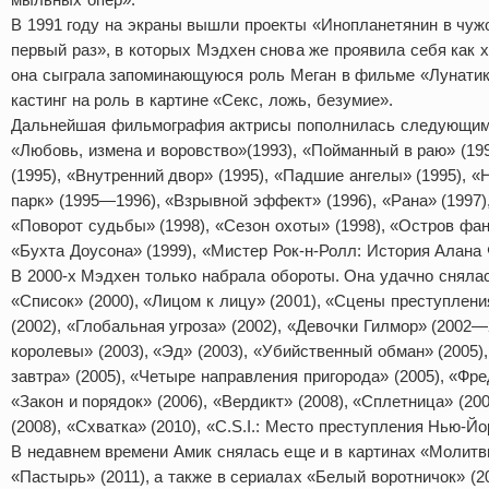
В 1991 году на экраны вышли проекты «Инопланетянин в чуж
первый раз», в которых Мэдхен снова же проявила себя как х
она сыграла запоминающуюся роль Меган в фильме «Лунатик
кастинг на роль в картине «Секс, ложь, безумие».
Дальнейшая фильмография актрисы пополнилась следующим
«Любовь, измена и воровство»(1993), «Пойманный в раю» (199
(1995), «Внутренний двор» (1995), «Падшие ангелы» (1995), 
парк» (1995—1996), «Взрывной эффект» (1996), «Рана» (1997)
«Поворот судьбы» (1998), «Сезон охоты» (1998), «Остров фа
«Бухта Доусона» (1999), «Мистер Рок-н-Ролл: История Алана 
В 2000-х Мэдхен только набрала обороты. Она удачно сняла
«Список» (2000), «Лицом к лицу» (2001), «Сцены преступлени
(2002), «Глобальная угроза» (2002), «Девочки Гилмор» (2002
королевы» (2003), «Эд» (2003), «Убийственный обман» (2005),
завтра» (2005), «Четыре направления пригорода» (2005), «Фр
«Закон и порядок» (2006), «Вердикт» (2008), «Сплетница» (20
(2008), «Схватка» (2010), «C.S.I.: Место преступления Нью-Йо
В недавнем времени Амик снялась еще и в картинах «Молитвы
«Пастырь» (2011), а также в сериалах «Белый воротничок» (20