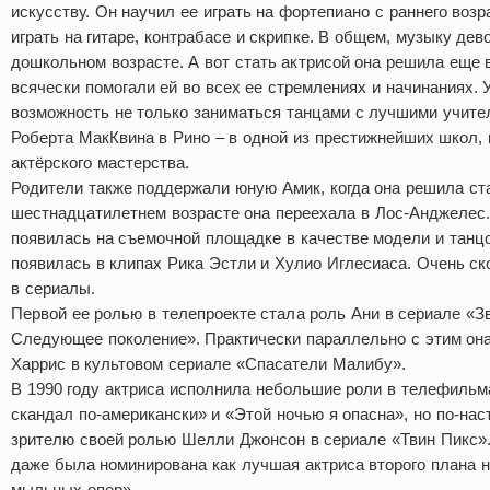
искусству. Он научил ее играть на фортепиано с раннего возр
играть на гитаре, контрабасе и скрипке. В общем, музыку де
дошкольном возрасте. А вот стать актрисой она решила еще 
всячески помогали ей во всех ее стремлениях и начинаниях.
возможность не только заниматься танцами с лучшими учите
Роберта МакКвина в Рино – в одной из престижнейших школ,
актёрского мастерства.
Родители также поддержали юную Амик, когда она решила ста
шестнадцатилетнем возрасте она переехала в Лос-Анджелес.
появилась на съемочной площадке в качестве модели и тан
появилась в клипах Рика Эстли и Хулио Иглесиаса. Очень ск
в сериалы.
Первой ее ролью в телепроекте стала роль Ани в сериале «З
Следующее поколение». Практически параллельно с этим она
Харрис в культовом сериале «Спасатели Малибу».
В 1990 году актриса исполнила небольшие роли в телефильм
скандал по-американски» и «Этой ночью я опасна», но по-на
зрителю своей ролью Шелли Джонсон в сериале «Твин Пикс».
даже была номинирована как лучшая актриса второго плана 
мыльных опер».