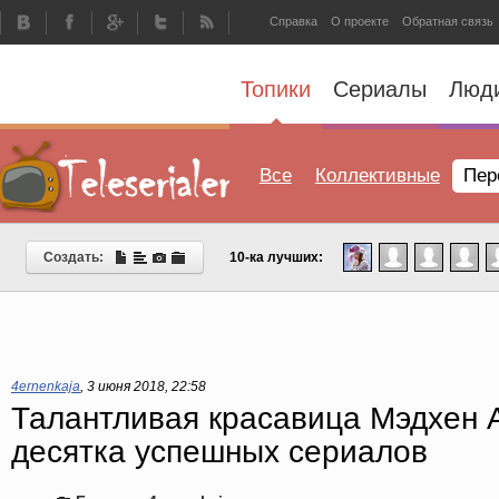
Справка
О проекте
Обратная связь
Топики
Сериалы
Люд
Все
Коллективные
Пер
Создать:
10-ка лучших:
4ernenkaja
,
3 июня 2018, 22:58
Талантливая красавица Мэдхен А
десятка успешных сериалов