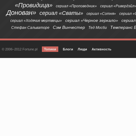
«Провидица»
сериал «Проповедник»
сериал «Ривердэйл
Донован»
сериал «Сваты»
сериал «Сотня»
сериал 
сериал «Черное зеркало»
сериал
сериал «Ходячие мертвецы»
Сэм Винчестер
Темперанс 
Стефан Сальваторе
Тед Мосби
© 2006–2012 Fortune.pl
Топики
Блоги
Люди
Активность