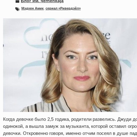
Блог им. 4ernenkaja
Мэдхен Амик
,
сериал «Ривердэйл»
Когда девочке было 2,5 годика, родители развелись. Джуди д
одинокой, а вышла замуж за музыканта, которой оставил огр
девочки. Откровенно говоря, именно отчим посеял в душе па