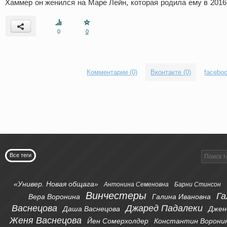
Хаммер он женился на Маре Лейн, которая родила ему в 2016
0
0
Комментарии (0)
Вконтакте (0)
faceboo
Все теги
«Универ. Новая общага»
Антонина Семеновна
Барни Стинсон
Винчестеры
Га
Вера Воронина
Галина Ивановна
Васнецова
Джаред Падалеки
Даша Васнецова
Джен
Женя Васнецова
Йен Сомерхолдер
Константин Ворони