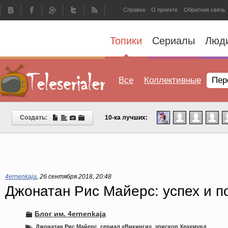
Справка
О проекте
Обратная связь
Топики
Сериалы
Люд
Все
Коллективные
Пер
Создать:
10-ка лучших:
4ernenkaja
,
26 сентября 2018, 20:48
Джонатан Рис Майерс: успех и п
Блог им. 4ernenkaja
Джонатан Рис Майерс
,
сериал «Викинги»
,
эпископ Хеахмунд