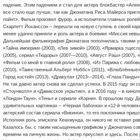
падение. Этим падением и стал для актера блокбастер «Алек
все стало еще лучше, так как Джонатана Риса Майерса приг
пойнт». Фильм произвел фурор, а исполнители главных ролей
Скарлетт Йоханссон – перешли на новую ступень в своей кар
менее удачно приняли и роль актера в боевике «Миссия невы
Дальнейшая фильмография Джонатана пополнилась такими у
«Тайна империи» (2003), «Лев зимой» (2003), «Ярмарка тщесл
(2005), сериал «Тюдоры» (2007—2010), «Август Раш» (2007), «
«Фильм со мной в главной роли» (2008), «Из Парижа с любов
(2010), «Таинственный Альберт Ноббс» (2011), «Влюблённые»
Город костей» (2013), «Дракула» (2013—2014), «Глаза Панды» 
Не так давно актер снова же сделал успехи. В 2015 году он 
«Стоунволл» и «Дамасское укрытие», а в 2016 году – в кино
«Лондон-Таун», «Тень» и сериале «Корни». В прошлом году Д
удивительных картинках – «Черная бабочка» и «12-й человек»
актерский состав сериала «Викинги», то его поклонники приш
Исполняя роль эпископа Хеахмунда, он никого не оставил р
Казалось бы, с таким насыщенным графиком у Джонатана со
времени на личную жизнь. Но актер преуспел и здесь. После