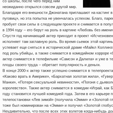
со школы, после чего перед ним
неожиданно открылся совсем другой мир.
Благодаря его внешности Джонатана приглашают на кастинг в
пуговиц», но эта попытка не увенчалась успехом. Благо, паре
пробует свои силы в следующем проекте и снимается в попул
в 1994 году – его берут на роль в картине «Любовь без имени
Спустя год начинающий актер приходит в проект «Исчезнове
исполняет там заглавную роль. Во время сьемок этой карти
успевает еще сняться в исторической драме «Майкл Коллинз»
под роль убийцы, а также снимается в комедийном хорроре 
актер снимается в телефильме «Самсон и Далила» и уже в т
плоды своего труда – обретает популярность и деньги.
В конце 2000-х актер также успешно снимается в телепроект
«Каково врать в Америке», «Бархатная золотая жила», «Гувер
Манки», «Потеря сексуальной невинности», «Погоня с дьявол
королевство». Также актер снимается в комедии «Играй, как Б
году становится лучшей комедией года. Затем в его карьере 
телепостановки «Лев зимой» (получила «Эмми» и «Золотой гл
тоже был номинирован на «Эмми» и получил «Золотой глобус
Неудивительно, что после всех этих взлетов когда-нибудь д