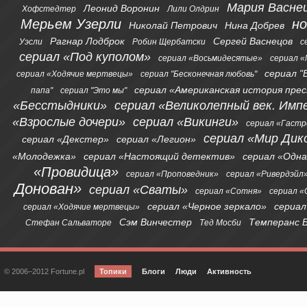
Мария Васне
Леонид Воронин
Хофстедтер
Лили Олдрин
Мерьем Узерли
н
Николай Петрович
Нина Добрев
Рагнар Лодброк
Сергей Васнецов
Уэсли
Робин Щербатски
с
сериал «Под куполом»
сериал «Восьмидесятые»
сериал «
сериал "
сериал «Ходячие мертвецы»
сериал "Бесконечная любовь"
сериал «Американская история пре
папа"
сериал "Это мы"
«Бесстыдники»
сериал «Великолепный век. Имп
«Взрослые дочери»
сериал «Викинги»
сериал «Гаст
сериал «Мир Дик
сериал «Декстер»
сериал «Легион»
«Молодежка»
сериал «Настоящий детектив»
сериал «Одна
«Провидица»
сериал «Проповедник»
сериал «Ривердэйл
Донован»
сериал «Сваты»
сериал «Сотня»
сериал 
сериал «Черное зеркало»
сериал
сериал «Ходячие мертвецы»
Сэм Винчестер
Темперанс 
Стефан Сальваторе
Тед Мосби
© 2006–2012 Fortune.pl
Топики
Блоги
Люди
Активность