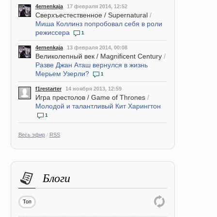
4ernenkaja
17 февраля 2014, 12:52
Сверхъестественное / Supernatural
/
Миша Коллинз попробовал себя в роли
режиссера
1
4ernenkaja
13 февраля 2014, 00:08
Великолепный век / Magnificent Century
/
Разве Джан Аташ вернулся в жизнь
Мерьем Узерли?
1
f1restarter
14 ноября 2013, 12:59
Игра престолов / Game of Thrones
/
Молодой и талантливый Кит Харингтон
1
Весь эфир
/
RSS
Блоги
Топ