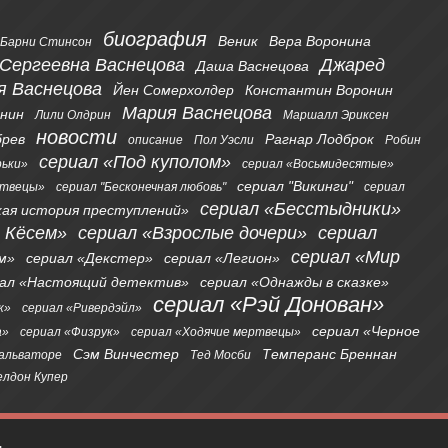
биография
Веник
Вера Воронина
Барни Стинсон
 Сергеевна Васнецова
Джаред
Даша Васнецова
я Васнецова
Йен Сомерхолдер
Константин Воронин
Мария Васнецова
онин
Лили Олдрин
Маршалл Эриксен
новости
брев
Рагнар Лодброк
описание
Пол Уэсли
Робин
сериал «Под куполом»
рьки»
сериал «Восьмидесятые»
сериал "Викинги"
ртвецы»
сериал "Бесконечная любовь"
сериал
сериал «Бесстыдники»
кая история преступлений»
я Кёсем»
сериал «Взрослые дочери»
сериал
сериал «Мир
м»
сериал «Декстер»
сериал «Легион»
иал «Настоящий детектив»
сериал «Однажды в сказке»
сериал «Рэй Донован»
к»
сериал «Ривердэйл»
сериал «Черное
а»
сериал «Физрук»
сериал «Ходячие мертвецы»
Сэм Винчестер
Темперанс Бреннан
альваторе
Тед Мосби
лдон Купер