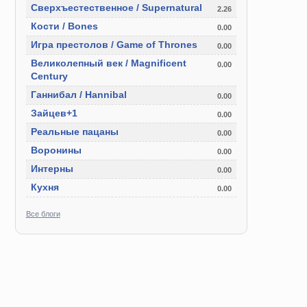
Сверхъестественное / Supernatural
2.26
Кости / Bones
0.00
Игра престолов / Game of Thrones
0.00
Великолепный век / Magnificent
0.00
Century
Ганнибал / Hannibal
0.00
Зайцев+1
0.00
Реальные пацаны
0.00
Воронины
0.00
Интерны
0.00
Кухня
0.00
Все блоги