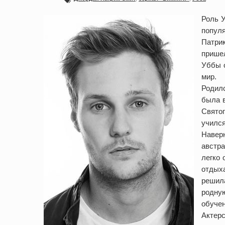
Роль У
попул
Патрик
пришел
Уббы о
мир.
Родилс
была в
Святог
учился
Наверн
австра
легко 
отдыха
решила
родну
обуче
Актерс