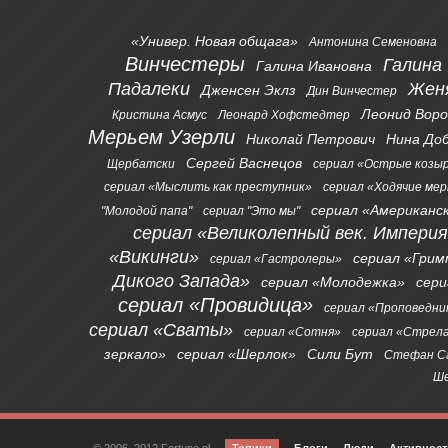
«Универ. Новая общага»
Антонина Семеновна
Винчестеры
Галина
Галина Ивановна
Падалеки
Жен
Дженсен Эклз
Дин Винчестер
Леонид Вор
Кристина Асмус
Леонард Хофстедтер
Мерьем Узерли
Николай Петрович
Нина До
Сергей Васнецов
Щербатски
сериал «Острые козы
сериал «Мыслить как преступник»
сериал «Ходячие ме
сериал «Американс
"Молодой папа"
сериал "Это мы"
сериал «Великолепный век. Импери
«Викинги»
сериал «Грим
сериал «Гастролеры»
Дикого Запада»
сериал «Молодежка»
сер
сериал «Провидица»
сериал «Проповедни
сериал «Сваты»
сериал «Сотня»
сериал «Стрел
зеркало»
сериал «Шерлок»
Сили Бут
Стефан С
Ше