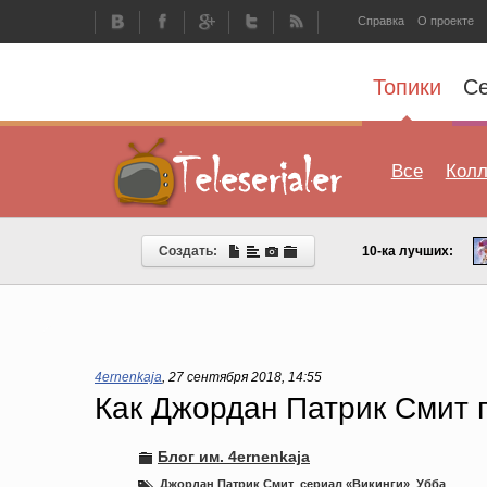
Справка
О проекте
Топики
С
Все
Колл
Создать:
10-ка лучших:
4ernenkaja
,
27 сентября 2018, 14:55
Как Джордан Патрик Смит 
Блог им. 4ernenkaja
Джордан Патрик Смит
,
сериал «Викинги»
,
Убба