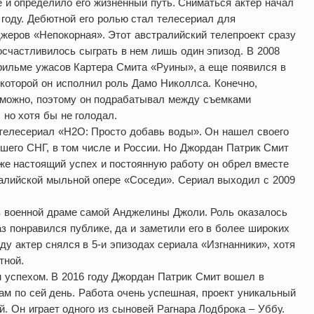
 и определило его жизненный путь. Сниматься актер начал
 году. Дебютной его ролью стал телесериал для
жеров «Непокорная». Этот австралийский телепроект сразу
счастливилось сыграть в нем лишь один эпизод. В 2008
фильме ужасов Картера Смита «Руины», а еще появился в
 которой он исполнил роль Дамо Николлса. Конечно,
зможно, поэтому он подрабатывал между съемками
 но хотя бы не голодал.
телесериал «H2O: Просто добавь воды». Он нашел своего
вшего СНГ, в том числе и России. Но Джордан Патрик Смит
же настоящий успех и постоянную работу он обрел вместе
алийской мыльной опере «Соседи». Сериал выходил с 2009
в военной драме самой Анджелины Джоли. Роль оказалось
раз понравился публике, да и заметили его в более широких
оду актер снялся в 5-и эпизодах сериала «Изгнанники», хотя
тной.
 успехом. В 2016 году Джордан Патрик Смит вошел в
там по сей день. Работа очень успешная, проект уникальный
. Он играет одного из сыновей Рагнара Лодброка – Уббу.