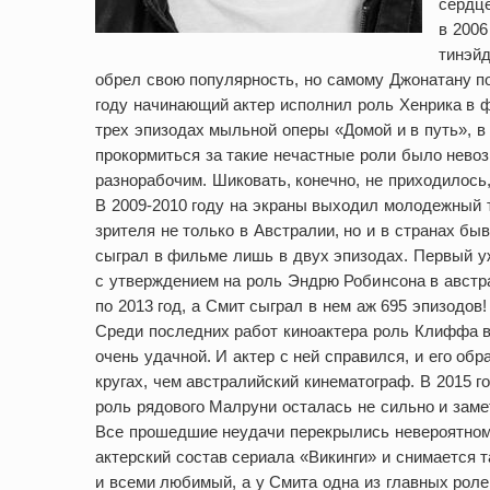
сердце
в 2006
тинэйд
обрел свою популярность, но самому Джонатану по
году начинающий актер исполнил роль Хенрика в 
трех эпизодах мыльной оперы «Домой и в путь», в
прокормиться за такие нечастные роли было нево
разнорабочим. Шиковать, конечно, не приходилось,
В 2009-2010 году на экраны выходил молодежный 
зрителя не только в Австралии, но и в странах бы
сыграл в фильме лишь в двух эпизодах. Первый у
с утверждением на роль Эндрю Робинсона в австр
по 2013 год, а Смит сыграл в нем аж 695 эпизодов!
Среди последних работ киноактера роль Клиффа 
очень удачной. И актер с ней справился, и его об
кругах, чем австралийский кинематограф. В 2015 г
роль рядового Малруни осталась не сильно и заме
Все прошедшие неудачи перекрылись невероятном
актерский состав сериала «Викинги» и снимается 
и всеми любимый, а у Смита одна из главных ролей