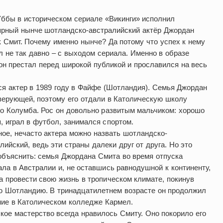
ббы в историческом сериале «Викинги» исполнил
ярный нынче шотландско-австралийский актёр Джордан
 Смит. Почему именно нынче? Да потому что успех к нему
 не так давно – с выходом сериала. Именно в образе
н престал перед широкой публикой и прославился на весь
я актер в 1989 году в Файфе (Шотландия). Семья Джордан
ерующей, поэтому его отдали в Католическую школу
о Колумба. Рос он довольно развитым мальчиком: хорошо
, играл в футбол, занимался спортом.
ое, нечасто актера можно назвать шотландско-
лийский, ведь эти страны далеки друг от друга. Но это
объяснить: семья Джордана Смита во время отпуска
ла в Австралии и, не оставшись равнодушной к континенту,
 провести свою жизнь в тропическом климате, покинув
ю Шотландию. В тринадцатилетнем возрасте он продолжил
ние в Католическом колледже Кармел.
кое мастерство всегда нравилось Смиту. Оно покорило его