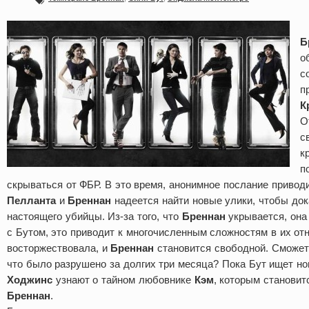
Б
о
с
п
К
О
с
к
п
скрываться от ФБР. В это время, анонимное послание приводи
Пелланта
и
Бреннан
надеется найти новые улики, чтобы док
настоящего убийцы. Из-за того, что
Бреннан
укрывается, она
с Бутом, это приводит к многочисленным сложностям в их от
восторжествовала, и
Бреннан
становится свободной. Сможет 
что было разрушено за долгих три месяца? Пока Бут ищет но
Ходжинс
узнают о тайном любовнике
Кэм
, которым становит
Бреннан
.