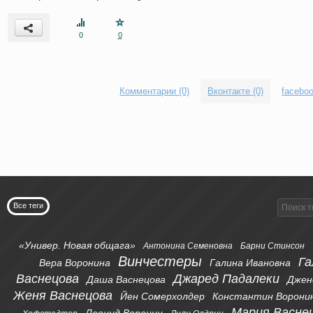
0
0
Комментарии (0)
Вконтакте (0)
faceboo
Все теги
«Универ. Новая общага»
Антонина Семеновна
Барни Стинсон
Винчестеры
Га
Вера Воронина
Галина Ивановна
Васнецова
Джаред Падалеки
Даша Васнецова
Джен
Женя Васнецова
Йен Сомерхолдер
Константин Ворони
Мария Васне