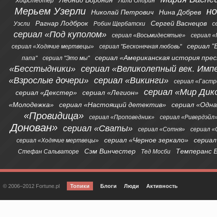
Леонид Воронин
Хофстедтер
Лили Олдрин
Мерьем Узерли
н
Николай Петрович
Нина Добрев
Рагнар Лодброк
Сергей Васнецов
Уэсли
Робин Щербатски
с
сериал «Под куполом»
сериал «Восьмидесятые»
сериал «
сериал "
сериал «Ходячие мертвецы»
сериал "Бесконечная любовь"
сериал «Американская история пре
папа"
сериал "Это мы"
«Бесстыдники»
сериал «Великолепный век. Имп
«Взрослые дочери»
сериал «Викинги»
сериал «Гаст
сериал «Мир Дик
сериал «Декстер»
сериал «Легион»
«Молодежка»
сериал «Настоящий детектив»
сериал «Одна
«Провидица»
сериал «Проповедник»
сериал «Ривердэйл
Донован»
сериал «Сваты»
сериал «Сотня»
сериал 
сериал «Черное зеркало»
сериал
сериал «Ходячие мертвецы»
Сэм Винчестер
Темперанс 
Стефан Сальваторе
Тед Мосби
© 2006–2012 Fortune.pl
Топики
Блоги
Люди
Активность