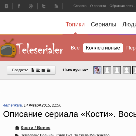
Справка
О проекте
Обратная связь
Топики
Сериалы
Люд
Все
Коллективные
Пер
Создать:
10-ка лучших:
4ernenkaja
,
14 января 2015, 21:56
Описание сериала «Кости». Вос
Кости / Bones
Темперанс Бреннан
,
Сили Бут
,
Энджела Монтенегро