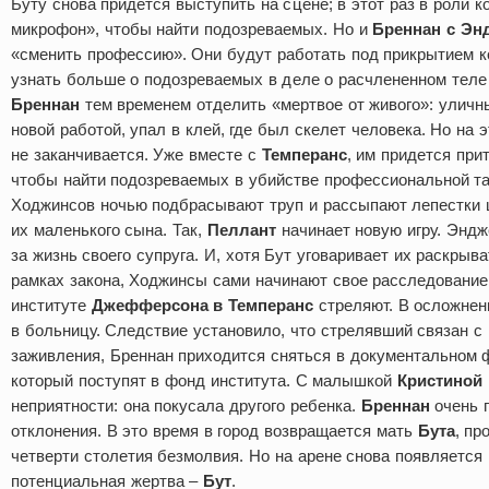
Буту снова придется выступить на сцене; в этот раз в роли 
микрофон», чтобы найти подозреваемых. Но и
Бреннан с Эн
«сменить профессию». Они будут работать под прикрытием 
узнать больше о подозреваемых в деле о расчлененном теле 
Бреннан
тем временем отделить «мертвое от живого»: уличн
новой работой, упал в клей, где был скелет человека. Но на
не заканчивается. Уже вместе с
Темперанс
, им придется при
чтобы найти подозреваемых в убийстве профессиональной т
Ходжинсов ночью подбрасывают труп и рассыпают лепестки ц
их маленького сына. Так,
Пеллант
начинает новую игру. Энд
за жизнь своего супруга. И, хотя Бут уговаривает их раскрыв
рамках закона, Ходжинсы сами начинают свое расследование
институте
Джефферсона в Темперанс
стреляют. В осложнен
в больницу. Следствие установило, что стрелявший связан с
заживления, Бреннан приходится сняться в документальном 
который поступят в фонд института. С малышкой
Кристиной
неприятности: она покусала другого ребенка.
Бреннан
очень п
отклонения. В это время в город возвращается мать
Бута
, пр
четверти столетия безмолвия. Но на арене снова появляется
потенциальная жертва –
Бут
.