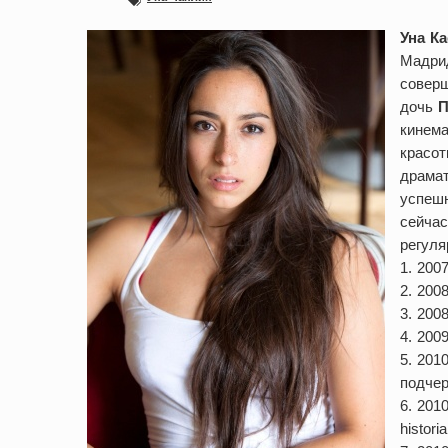
Уна К
Мадрид
соверш
дочь
П
кинема
красот
драмат
успешн
сейчас
регуля
1. 200
2. 200
3. 200
4. 200
5. 201
подчер
6. 201
histori