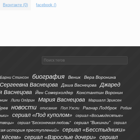
Вконтакте (0)
facebook (
)
биография
Веник
Вера Воронина
Барни Стинсон
 Сергеевна Васнецова
Джаред
Даша Васнецова
я Васнецова
Йен Сомерхолдер
Константин Воронин
Мария Васнецова
онин
Лили Олдрин
Маршалл Эриксен
новости
брев
Рагнар Лодброк
описание
Пол Уэсли
Робин
сериал «Под куполом»
рьки»
сериал «Восьмидесятые»
сериал "Викинги"
ртвецы»
сериал "Бесконечная любовь"
сериал
сериал «Бесстыдники»
кая история преступлений»
я Кёсем»
сериал «Взрослые дочери»
сериал