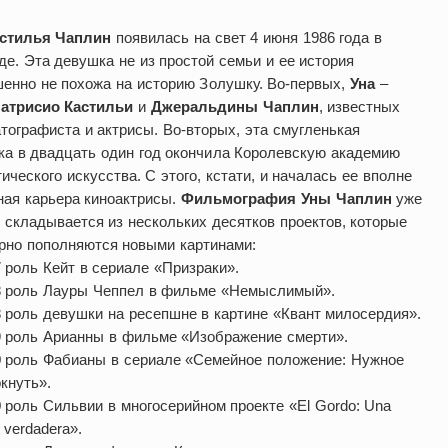
астилья Чаплин
появилась на свет 4 июня 1986 года в
е. Эта девушка не из простой семьи и ее история
енно не похожа на историю Золушку. Во-первых,
Уна
–
атрисио Кастильи
и
Джеральдины Чаплин
, известных
тографиста и актрисы. Во-вторых, эта смугленькая
ка в двадцать один год окончила Королевскую академию
ического искусства. С этого, кстати, и началась ее вполне
ая карьера киноактрисы.
Фильмография Уны Чаплин
уже
 складывается из нескольких десятков проектов, которые
рно пополняются новыми картинами:
7 роль Кейт в сериале «Призраки».
8 роль Лауры Чеппел в фильме «Немыслимый».
8 роль девушки на ресепшне в картине «Квант милосердия».
9 роль Арианны в фильме «Изображение смерти».
0 роль Фабианы в сериале «Семейное положение: Нужное
кнуть».
0 роль Сильвии в многосерийном проекте «El Gordo: Una
a verdadera».