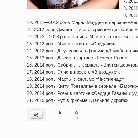
7. 201
8. 201
9. 201
10. 2011—2012 роль Марни Мэдден в сериале «Час
11. 2012 роль Джанет в многосерийном детективе 
12. 2012—2013 роль Талисы Мэйгир в фэнтези-сер
13. 2013 роль Мии в сериале «Свидания».
14. 2013 роль Джулианны в фильме «Дружба и ника
15. 2013 роль Джесс в картине «Powder Room».
16. 2014 роль Сабрины в сериале «Внутри девятог
17. 2014 роль Элис в проекте «В воздухе».
18. 2014 роль Марты в фильме «Чистилище».
19. 2014 роль Китти Тревелиан в сериале «Багряно
20. 2014 роль Розы в картине «Сердце Гаваны и у
21. 2015 роль Рут в фильме «Дальняя дорога».
0
0