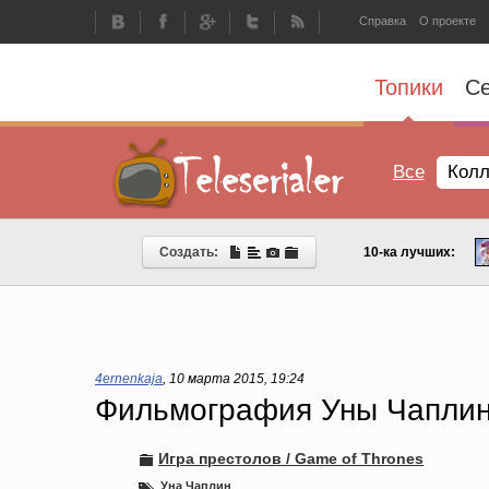
Справка
О проекте
Топики
С
Все
Колл
Создать:
10-ка лучших:
4ernenkaja
,
10 марта 2015, 19:24
Фильмография Уны Чапли
Игра престолов / Game of Thrones
Уна Чаплин