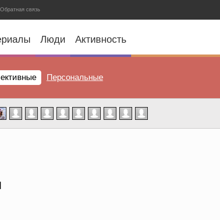
Обратная связь
ериалы
Люди
Активность
ективные
Персональные
н