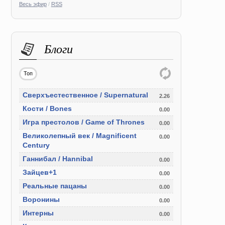
Весь эфир
/
RSS
Блоги
Топ
Сверхъестественное / Supernatural
2.26
Кости / Bones
0.00
Игра престолов / Game of Thrones
0.00
Великолепный век / Magnificent
0.00
Century
Ганнибал / Hannibal
0.00
Зайцев+1
0.00
Реальные пацаны
0.00
Воронины
0.00
Интерны
0.00