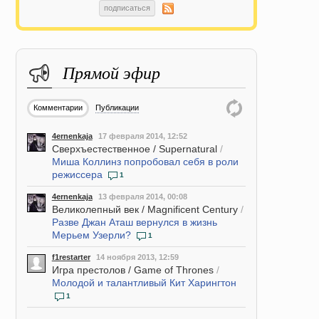
подписаться
Прямой эфир
Комментарии
Публикации
4ernenkaja
17 февраля 2014, 12:52
Сверхъестественное / Supernatural
/
Миша Коллинз попробовал себя в роли
режиссера
1
4ernenkaja
13 февраля 2014, 00:08
Великолепный век / Magnificent Century
/
Разве Джан Аташ вернулся в жизнь
Мерьем Узерли?
1
f1restarter
14 ноября 2013, 12:59
Игра престолов / Game of Thrones
/
Молодой и талантливый Кит Харингтон
1