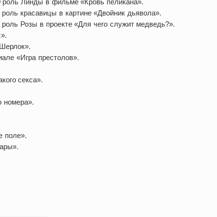
0 роль Линды в фильме «Кровь пеликана».
1 роль красавицы в картине «Двойник дьявола».
1 роль Розы в проекте «Для чего служит медведь?».
».
«Шерлок».
иале «Игра престолов».
кого секса».
о номера».
е поле».
дары».