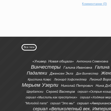
Комментарии (0)
Все теги
«Универ. Новая общага»
Антонина Семеновна
Винчестеры
Галина
Галина Ивановна
Падалеки
Жен
Дженсен Эклз
Дин Винчестер
Леонид Вор
Кристина Асмус
Леонард Хофстедтер
Мерьем Узерли
Николай Петрович
Нина До
Сергей Васнецов
Щербатски
сериал «Острые козы
сериал «Мыслить как преступник»
сериал «Ходячие ме
сериал «Американс
"Молодой папа"
сериал "Это мы"
сериал «Великолепный век. Импери