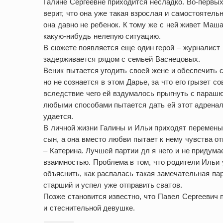
Галине Сергеевне приходится несладко. Во-первых
верит, что она уже такая взрослая и самостоятел
она давно не ребенок. К тому же с ней живет Маша
какую-нибудь нелепую ситуацию.
В сюжете появляется еще один герой – журналист
задерживается рядом с семьей Васнецовых.
Веник пытается угодить своей жене и обеспечить с
но не сознается в этом Дарье, за что его грызет 
вследствие чего ей вздумалось прыгнуть с параш
любыми способами пытается дать ей этот адренал
удается.
В личной жизни Галины и Ильи приходят перемены.
сын, а она вместо любви пытает к нему чувства о
– Катерина. Лучшей партии дл я него и не придума
взаимностью. Проблема в том, что родители Ильи 
объяснить, как распалась такая замечательная пар
старший и успел уже отправить сватов.
Позже становится известно, что Павел Сергеевич п
и стеснительной девушке.