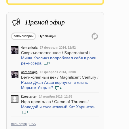
Прямой эфир
Комментарии
Публикации
4ernenkaja
17 февраля 2014, 12:52
Сверхъестественное / Supernatural
/
Миша Коллинз попробовал себя в роли
режиссера
1
4ernenkaja
13 февраля 2014, 00:08
Великолепный век / Magnificent Century
/
Разве Джан Аташ вернулся в жизнь
Мерьем Узерли?
1
f1restarter
14 ноября 2013, 12:59
Игра престолов / Game of Thrones
/
Молодой и талантливый Кит Харингтон
1
Весь эфир
/
RSS