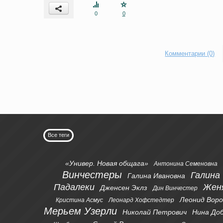
0
0
Комментарии (0)
Все теги
«Универ. Новая общага»
Антонина Семеновна
Винчестеры
Галина
Галина Ивановна
Падалеки
Жен
Дженсен Эклз
Дин Винчестер
Леонид Вор
Кристина Асмус
Леонард Хофстедтер
Мерьем Узерли
Николай Петрович
Нина До