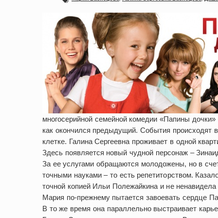
многосерийной семейной комедии «Папины дочки» 
как окончился предыдущий. События происходят в 
клетке. Галина Сергеевна проживает в одной квар
Здесь появляется новый чудной персонаж – Зинаид
За ее услугами обращаются молодожены, но в сче
точными науками – то есть репетиторством. Казал
точной копией Ильи Полежайкина и не ненавидела 
Мария по-прежнему пытается завоевать сердце Пав
В то же время она параллельно выстраивает карь