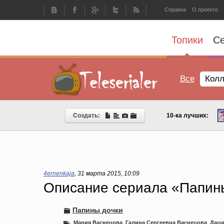
Справка
О проекте
Топики
С
Все
Колл
Создать:
10-ка лучших:
4ernenkaja
,
31 марта 2015, 10:09
Описание сериала «Папины
Папины дочки
Мария Васнецова
,
Галина Сергеевна Васнецова
,
Даша