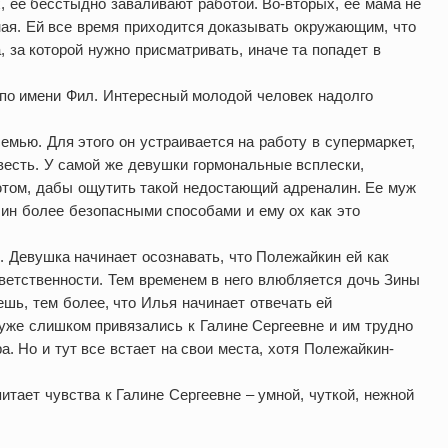
, ее бесстыдно заваливают работой. Во-вторых, ее мама не
ьная. Ей все время приходится доказывать окружающим, что
, за которой нужно присматривать, иначе та попадет в
 по имени Фил. Интересный молодой человек надолго
емью. Для этого он устраивается на работу в супермаркет,
совесть. У самой же девушки гормональные всплески,
ютом, дабы ощутить такой недостающий адреналин. Ее муж
ин более безопасными способами и ему ох как это
 Девушка начинает осознавать, что Полежайкин ей как
тветственности. Тем временем в него влюбляется дочь Зины
ешь, тем более, что Илья начинает отвечать ей
уже слишком привязались к Галине Сергеевне и им трудно
а. Но и тут все встает на свои места, хотя Полежайкин-
итает чувства к Галине Сергеевне – умной, чуткой, нежной