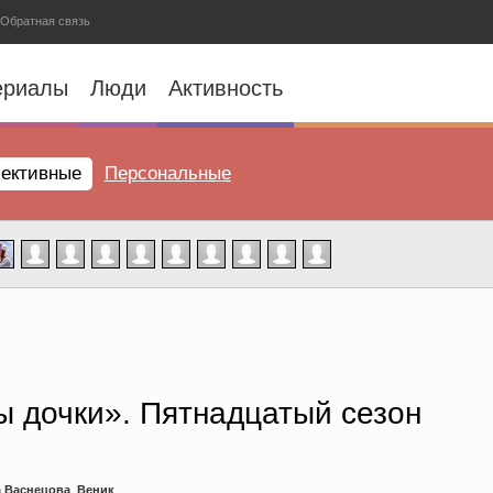
Обратная связь
ериалы
Люди
Активность
ективные
Персональные
 дочки». Пятнадцатый сезон
 Васнецова
,
Веник