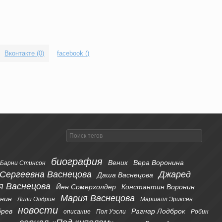
Вконтакте (0)
facebook (
)
биография
Веник
Вера Воронина
Барни Стинсон
 Сергеевна Васнецова
Джаред
Даша Васнецова
я Васнецова
Йен Сомерхолдер
Константин Воронин
Мария Васнецова
онин
Лили Олдрин
Маршалл Эриксен
новости
брев
Рагнар Лодброк
описание
Пол Уэсли
Робин