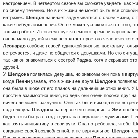
настроением. В четвертом сезоне вы сможете увидеть, как жи
по своему течению. Но в их жизни не может быть все спокойн
интрижек.
Шелдон
начинает задумываться о своей жизни, о т
какие-нибудь изменения. Он не может успокоиться от того, чт
только работе. И совсем спустя немного времени парню начина
очень мало друзей и ему не хватает простого человеческого 
Леонардо
озабочен своей одинокой жизнью, поскольку только
встречается, и даже не общается с девушками. Но его ситуа
так как он знакомиться с сестрой
Раджа
, хотя и скрывает это
друзей.
У
Шелдона
появилась девушка, но знакомы они пока в вирту
когда
Пенни
узнала, что в жизни ее друга
Шелдона
появилась
она была в шоке от его планов на дальнейшие отношения. У
простые взаимоотношения, но ведь они очень похожи друг на 
ничего не может разлучить. Они так бы и никогда и не встре
подтолкнула
Шелдона
на первое его свидание, а
Эми
пообещ
будет хотя бы раз в год ходить на свидание с мужчинами. Пен
как взять инициативу в свои руки. Она потребовала, чтобы 
свидание своей возлюбленной, а не виртуальное.
Шелдон
со
Пенни и выдвигает свои соглашения, что
Пенни
должна прису