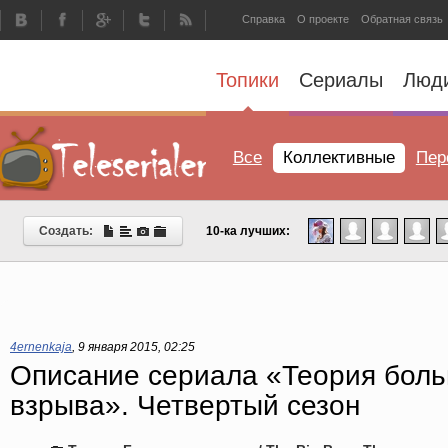
Справка
О проекте
Обратная связь
Топики
Сериалы
Люд
Все
Коллективные
Пер
Создать:
10-ка лучших:
4ernenkaja
,
9 января 2015, 02:25
Описание сериала «Теория бол
взрыва». Четвертый сезон