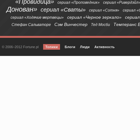
«Провидица»
сериал «Проповедник»
сериал «Ривердэйл
Донован»
сериал «Сваты»
сериал «Сотня»
сериал 
сериал «Черное зеркало»
сериал
сериал «Ходячие мертвецы»
Сэм Винчестер
Темперанс 
Стефан Сальваторе
Тед Мосби
© 2006–2012 Fortune.pl
Топики
Блоги
Люди
Активность