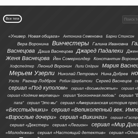
Все теги
«Универ. Новая общага»
Антонина Семеновна
Барни Стинсон
Винчестеры
Га
Вера Воронина
Галина Ивановна
Васнецова
Джаред Падалеки
Даша Васнецова
Джен
Женя Васнецова
Йен Сомерхолдер
Константин Ворони
Мария Васне
Леонид Воронин
Хофстедтер
Лили Олдрин
Мерьем Узерли
н
Николай Петрович
Нина Добрев
Рагнар Лодброк
Сергей Васнецов
Уэсли
Робин Щербатски
с
сериал «Под куполом»
сериал «Восьмидесятые»
сериал «
сериал "
сериал «Ходячие мертвецы»
сериал "Бесконечная любовь"
сериал «Американская история пре
папа"
сериал "Это мы"
«Бесстыдники»
сериал «Великолепный век. Имп
«Взрослые дочери»
сериал «Викинги»
сериал «Гаст
сериал «Мир Дик
сериал «Декстер»
сериал «Легион»
«Молодежка»
сериал «Настоящий детектив»
сериал «Одна