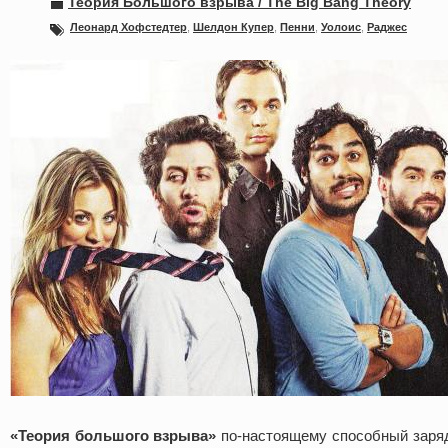
Теория Большого взрыва / The Big Bang Theory
Леонард Хофстедтер
,
Шелдон Купер
,
Пенни
,
Уолоис
,
Раджес
«Теория большого взрыва»
по-настоящему способный заряд