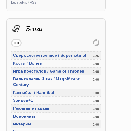
Весь эфир
/
RSS
Блоги
Топ
Сверхъестественное / Supernatural
2.26
Кости / Bones
0.00
Игра престолов / Game of Thrones
0.00
Великолепный век / Magnificent
0.00
Century
Ганнибал / Hannibal
0.00
Зайцев+1
0.00
Реальные пацаны
0.00
Воронины
0.00
Интерны
0.00