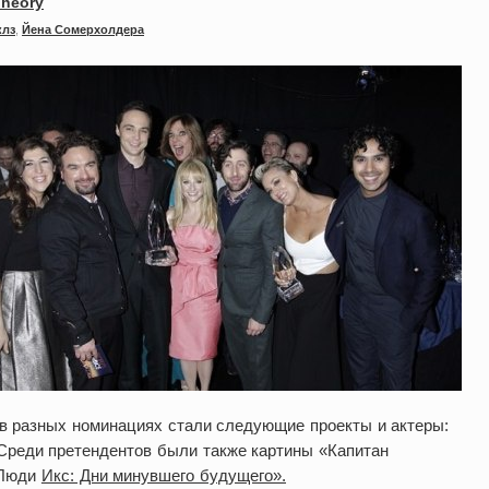
Theory
клз
,
Йена Сомерхолдера
 в разных номинациях стали следующие проекты и актеры:
реди претендентов были также картины «Капитан
«Люди
Икс: Дни минувшего будущего».