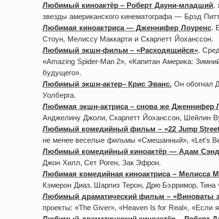
Любимый киноактёр – Роберт Дауни-младший
,
звезды американского кинематографа — Брэд Питт,
Любимая киноактриса — Дженнифер Лоуренс
. 
Стоун, Мелиссу Маккарти и Скарлетт Йоханссон.
Любимый экшн-фильм – «Расходящийся»
. Сре
«Amazing Spider-Man 2», «Капитан Америка: Зимни
будущего».
Любимый экшн-актер– Крис Эванс.
Он обогнал Д
Уолберга.
Любимая экшн-актриса – снова же Дженнифер 
Анджелину Джоли, Скарлетт Йоханссон, Шейлин В
Любимый комедийный фильм – «22 Jump Stree
не менее веселые фильмы «Смешанный», «Let's Be
Любимый комедийный киноактёр — Адам Сэн
Джон Хилл, Сет Роген, Зак Эфрон.
Любимая комедийная киноактриса – Мелисса М
Кэмерон Диаз, Шарлиз Терон, Дрю Бэрримор, Тина 
Любимый драматический фильм – «Виноваты 
проекты: «The Giver», «Heaven Is for Real», «Если 
Любимый драматический киноактёр – Роберт 