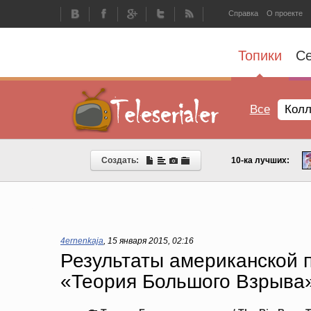
Справка
О проекте
Топики
С
Все
Колл
Создать:
10-ка лучших:
4ernenkaja
,
15 января 2015, 02:16
Результаты американской п
«Теория Большого Взрыва»