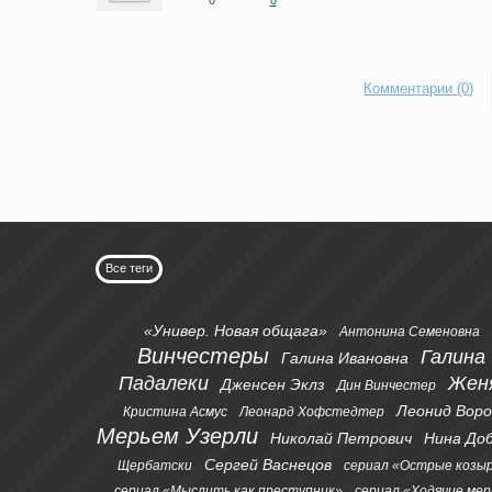
0
0
Комментарии (0)
Все теги
«Универ. Новая общага»
Антонина Семеновна
Винчестеры
Галина
Галина Ивановна
Падалеки
Жен
Дженсен Эклз
Дин Винчестер
Леонид Вор
Кристина Асмус
Леонард Хофстедтер
Мерьем Узерли
Николай Петрович
Нина До
Сергей Васнецов
Щербатски
сериал «Острые козы
сериал «Мыслить как преступник»
сериал «Ходячие ме