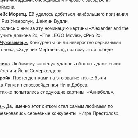
эймона.
ейс Моретц.
Ей удалось добиться наибольшего признания
, Риз Уизерспун, Шайлин Вудли.
оролись с ним за эту номинацию картины «Alexander and the
риручить дракона 2», «The LEGO Movie», «Рио 2».
«Чужеземец»
.
Конкуренты были невероятно серьезными
естолов», «Ходячие Мертвецы»), поэтому этой победе
линз
. Любимому «ангелу» удалось обогнать даже своих
Уэсли и Йена Сомерхолдера.
Кройк
. Претендентками на это звание также были
а Ланж и непревзойденная Нина Добрев.
также попытались следующие картины: «Аннабель»,
а»
. Да, именно этот ситком стал самым любимым по
ревновались серьезные конкуренты: «Игра Престолов»,