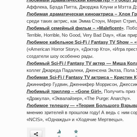
Аффлека, Брэда Питта, Джорджа Клуни и Мэтта Д
Любимая драматическая киноактриса – Хлоя Гр
среди таких актрис, как Эмма Стоун, Мерил Стрип
Любимый семейный фильм – «Maleficent»
. Поб
Terrible, Horrible, No Good, Very Bad Day», «Как п
Любимое кабельное Sci-Fi / Fantasy TV Show – 
(«American Horror Story», «Доктор Кто», «Игра пр
создатели шоу особенно рады.
Любимый Sci-Fi / Fantasy TV актер — Миша Кол
коллег Джареда Падалеки, Дженсена Эклза, Пола 
Любимая Sci-Fi / Fantasy TV актриса – Кристин 
Джиннифер Гудвин, Дженнифер Моррисон, Джессик
Любимый триллер – «Gone Girl»
.
Получить приз 
«Дракула», «Эквалайзер», «The Purge: Anarchy».
Любимое телешоу — «Теория Большого Взрыв
мнению зрителей в прошлом году! А ведь с ним со
«NCIS», «Однажды» и «Ходячие Мертвецы».