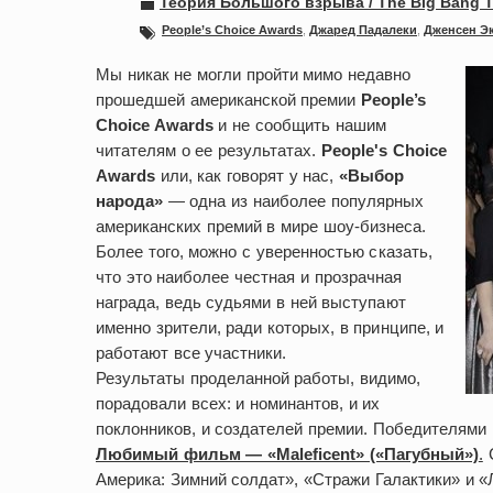
Теория Большого взрыва / The Big Bang 
People’s Choice Awards
,
Джаред Падалеки
,
Дженсен Э
Мы никак не могли пройти мимо недавно
прошедшей американской премии
People’s
Choice Awards
и не сообщить нашим
читателям о ее результатах.
People's Choice
Awards
или, как говорят у нас,
«Выбор
народа»
— одна из наиболее популярных
американских премий в мире шоу-бизнеса.
Более того, можно с уверенностью сказать,
что это наиболее честная и прозрачная
награда, ведь судьями в ней выступают
именно зрители, ради которых, в принципе, и
работают все участники.
Результаты проделанной работы, видимо,
порадовали всех: и номинантов, и их
поклонников, и создателей премии. Победителями
Любимый фильм — «Maleficent» («Пагубный»)
.
С
Америка: Зимний солдат», «Стражи Галактики» и 