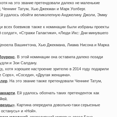
 хотя на это звание претендовали далеко не маленькие
 Ченнинг Татум, Хью Джекман и Марк Уолберг.
Ей удалось обойти великолепную Анджелину Джоли, Эмму
ди всех боевиков также к номинации были избраны проекты
й солдат», «Стражи Галактики», «Люди Икс: Дни минувшего
ензела Вашингтона, Хью Джекмана, Лиама Нисона и Марка
Лоуренс
. В этой номинации она оставила далеко позади
удли и Зои Салдану.
t»
, хотя хорошее настроение зрителю в 2014 году подарили
 Cops», «Соседи», «Другая женщина».
длер
. На это звание также претендовали Ченнинг Татум,
аккарти
. Ей удалось обогнать таких претенденток как
Фей.
звезды»
. Картина опередила довольно-таки серьезные
я останусь» и «Ной».
Дауни-младший
, опередивший мировых звезд Бена