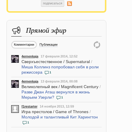
подписаться
Прямой эфир
Комментарии
Публикации
4ernenkaja
17 февраля 2014, 12:52
Сверхъестественное / Supernatural
/
Миша Коллинз попробовал себя в роли
режиссера
1
4ernenkaja
13 февраля 2014, 00:08
Великолепный век / Magnificent Century
/
Разве Джан Аташ вернулся в жизнь
Мерьем Узерли?
1
f1restarter
14 ноября 2013, 12:59
Игра престолов / Game of Thrones
/
Молодой и талантливый Кит Харингтон
1