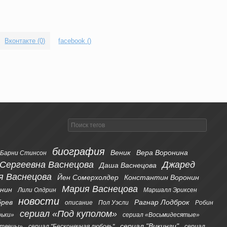
Вконтакте (0)
facebook (
)
биография
Веник
Вера Воронина
Барни Стинсон
 Сергеевна Васнецова
Джаред
Даша Васнецова
я Васнецова
Йен Сомерхолдер
Константин Воронин
Мария Васнецова
онин
Лили Олдрин
Маршалл Эриксен
новости
брев
Рагнар Лодброк
описание
Пол Уэсли
Робин
сериал «Под куполом»
рьки»
сериал «Восьмидесятые»
сериал "Викинги"
ртвецы»
сериал "Бесконечная любовь"
сериал