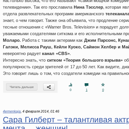
настолько высока, что его называют «самой мощной комедийн
телевидении». Так его прославила
Нина Тэсслер
, которая я
отдела развлекательных программ американского
телеканал
знает, о чем говорит. Также она объявила, что продление сери
тесные отношения с «Warner Bros. Television» и порадует дол
уважаемыми создателями ситкома и его исполнительными п
Моларо.
Работа с такими актерами как
Джим Парсонс, Куна
Галэки, Мелисса Рауш, Кейли Куоко, Саймон Хелбер и М
невероятно радует
канал «CBS»
.
Интересно знать, что
ситком «Теория большого взрыва»
об
популярность среди зрителей от 17 до 50 лет. Как видите, ди
Это говорит лишь о том, что создатели комедии на правильно
Читать дальше
0
1
0
4ernenkaja
,
4 февраля 2014, 01:46
Сара Гилберт – талантливая акт
мечта… женщин!