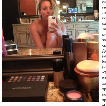
с
ин
л
ис
са
Та
мн
зв
ок
Д
(
К
(
«
в
х
хр
по
хр
«F