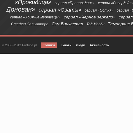
«Провидица»
сериал «Проповедник»
сериал «Ривердэйл
Донован»
сериал «Сваты»
сериал «Сотня»
сериал 
сериал «Черное зеркало»
сериал
сериал «Ходячие мертвецы»
Сэм Винчестер
Темперанс 
Стефан Сальваторе
Тед Мосби
© 2006–2012 Fortune.pl
Топики
Блоги
Люди
Активность