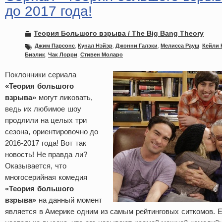
до 2017 года!
Теория Большого взрыва / The Big Bang Theory
Джим Парсонс
,
Кунал Нэйэр
,
Джонни Галэки
,
Мелисса Рауш
,
Кейли 
Биэлик
,
Чак Лорри
,
Стивен Моларо
Поклонники сериала
«Теория большого
взрыва»
могут ликовать,
ведь их любимое шоу
продлили на целых три
сезона, ориентировочно до
2016-2017 года! Вот так
новость! Не правда ли?
Оказывается, что
многосерийная комедия
«Теория большого
взрыва»
на данный момент
является в Америке одним из самым рейтинговых ситкомов. Е