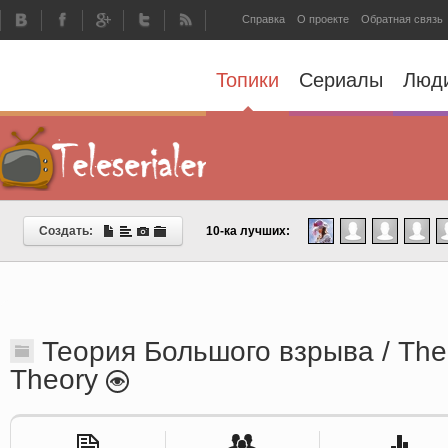
Справка
О проекте
Обратная связь
Топики
Сериалы
Люд
Создать:
10-ка лучших:
Теория Большого взрыва / The
Theory