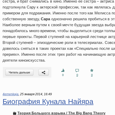
сестра, и брат снимались в кино. Именно ее сестра – актрис
подтолкнула Сару к актерской профессии, так как являлась 
примером для подражания. Именно после того как Мелисса п
собственную звезду,
Сара
однозначно решила пробиться в эт
Наиболее верным путем к своей мечте будущая звезда выбра
понадобилось много времени, чтобы выделиться среди толпы
первые проекты. Первой ступеней на карьерной лестнице акт
Второй ступеней – эпизодические роли в телесериалах. Совс
довелось сняться в таких проектах как «Специально после 
прериях». Именно после этих трех работ на начинающую акт
деятели киноискусства.
Читать дальше
0
0
0
4ernenkaja
,
25 января 2014, 16:49
Биография Кунала Найяра
Теория Большого взрыва / The Big Bang Theory