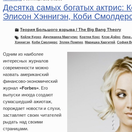
Десятка самых богатых актрис: К
Элисон Хэннигэн, Коби Смолде
Теория Большого взрыва / The Big Bang Theory
Кейли Куоко
,
Джулианна Маргулис
,
Кортни Кокс
,
Клэр Дэйнс
,
Лина 
Хэннигэн
,
Коби Смолдерс
,
Эллен Помпео
,
Маришка Харгитей
,
София В
Одним из наиболее
интересных журналов
современности можно
назвать американский
финансово-экономический
журнал
«Forbes»
. Его
выпуски иногда создают
сумасшедший ажиотаж,
порождает новости и слухи,
заставляет своих читателей
рыдать над своими
страницами.