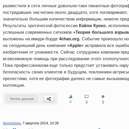
разместили в сети личные довольно-таки пикантные фотограф
пострадавших насчитано около двадцати, хотя поговаривают,
значительно большим количеством информации, нежели пред
Результаты эротической фотосессии
Кэйли Куоко
, исполняю
успешным современных ситкомов
«Теория большого взрыв
выложены на имидж-борде
4chan.org.
Событие произошло ноч
на сегодняшний день компания
«Apple»
исправила все ошибки
изобретения от уязвимости. Сейчас сотрудники компании пр
всевозможную помощь при расследовании этого злополучного
Пока профессионалам еще только предстоит установить нар
безопасность своих клиентов в будущем, поклонники актрисы
прелестями, хотя ее фотографии далеко не самые вызывающ
коллекции.
Читать дальше
0
0
0
4ernenkaja
,
7 августа 2014, 10:39