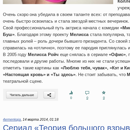
Колл
учреж
Очень скоро она убедила в своем таланте всех: от преподава
очень быстро освоилась и стала звездой местных вечеринок.
Свой профессиональный путь актриса начала с комедии
«Ми
Буш»
. Благодаря этому проекту
Мелисса
стала популярна, та
главных ролей – роль дочери бывшего президента. Со своей 
справилась на «отлично», поэтому ее пародия приглянулась 
В 2005 году
Мелисса Ройч
еще снялась в сериале
«Офис»
, 
последовали и другие работы. Многие из них не стали успеш
отметить такие картины как
«Люблю тебя, чувак», «Кэт и К
«Настоящая кровь» и «Ты здесь»
. Не стоит забывать, что
М
театральной сцене.
Читать дальше
0
0
0
4ernenkaja
,
14 марта 2014, 01:18
Сериал «Теория большого взрыв