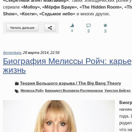
«Секретный агент Макгайвер»
. Таких эпизодических ролей у
сериале
«Molloy», «Мёрфи Браун», «The Hidden Room», «Th
Show», «Кости», «Седьмое небо»
и многих других.
Читать дальше
0
0
0
4ernenkaja
,
28 марта 2014, 22:59
Биография Мелиссы Ройч: карье
жизнь
Теория Большого взрыва / The Big Bang Theory
Мелисса Ройч
,
Бернадетт Воловитц-Ростенковски
,
Уинстон Бейгел
Биог
начин
года.
родил
что н