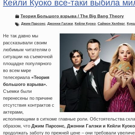
Кейли Куоко все-таки выбила ми
Теория Большого взрыва / The Big Bang Theory
Джим Парсонс
,
Джонни Галэки
,
Кейли Куоко
,
Саймон Хелберг
,
Куна
Не так давно мы
рассказывали своим
любимым читателям о
ситуации на съемочной
площадке популярного
во всем мире
телесериала
«Теория
большого взрыва».
Съемки были
перенесены по причине
отсутствия контрактов с
актерами,
исполняющими в ситкоме главные роли. Обстоятельства скл
образом, что
Джим Парсонс, Джонни Галэки и Кейли Куоко
продолжать заботу по прежней цене – они требовали увеличе