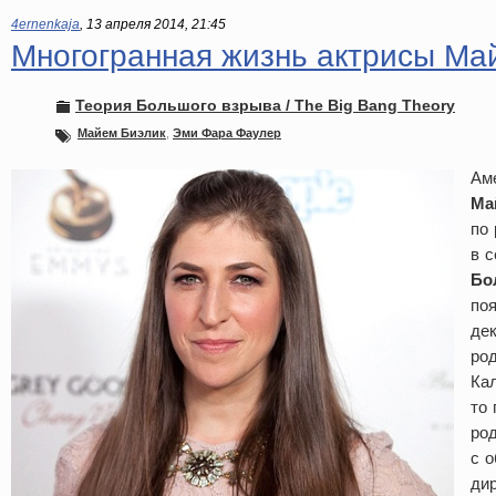
4ernenkaja
,
13 апреля 2014, 21:45
Многогранная жизнь актрисы Ма
Теория Большого взрыва / The Big Bang Theory
Майем Биэлик
,
Эми Фара Фаулер
Ам
Ма
по
в 
Бо
поя
дек
род
Кал
то 
ро
с о
дир