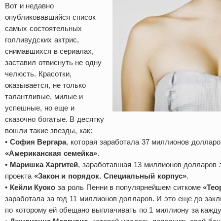
Вот и недавно
опубликовавшийся список
самых состоятельных
голливудских актрис,
снимавшихся в сериалах,
заставил отвиснуть не одну
челюсть. Красотки,
оказывается, не только
талантливые, милые и
успешные, но еще и
сказочно богатые. В десятку
вошли такие звезды, как:
•
София Вергара
, которая заработала 37 миллионов долларо
«Американская семейка»
.
•
Маришка Харгитей
, заработавшая 13 миллионов долларов 
проекта
«Закон и порядок. Специальный корпус»
.
•
Кейли Куоко
за роль Пенни в популярнейшем ситкоме
«Тео
заработала за год 11 миллионов долларов. И это еще до закл
по которому ей обещано выплачивать по 1 миллиону за кажд