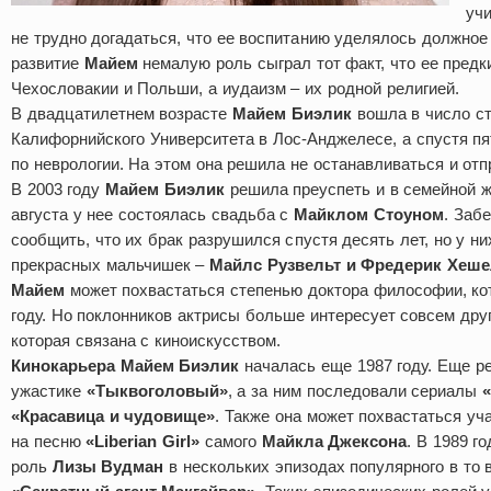
учи
не трудно догадаться, что ее воспитанию уделялось должное
развитие
Майем
немалую роль сыграл тот факт, что ее предк
Чехословакии и Польши, а иудаизм – их родной религией.
В двадцатилетнем возрасте
Майем Биэлик
вошла в число с
Калифорнийского Университета в Лос-Анджелесе, а спустя пя
по неврологии. На этом она решила не останавливаться и отп
В 2003 году
Майем Биэлик
решила преуспеть и в семейной ж
августа у нее состоялась свадьба с
Майклом Стоуном
. Заб
сообщить, что их брак разрушился спустя десять лет, но у ни
прекрасных мальчишек –
Майлс Рузвельт и Фредерик Хеш
Майем
может похвастаться степенью доктора философии, ко
году. Но поклонников актрисы больше интересует совсем друг
которая связана с киноискусством.
Кинокарьера Майем Биэлик
началась еще 1987 году. Еще р
ужастике
«Тыквоголовый»
, а за ним последовали сериалы
«Красавица и чудовище»
. Также она может похвастаться уч
на песню
«Liberian Girl»
самого
Майкла Джексона
. В 1989 г
роль
Лизы Вудман
в нескольких эпизодах популярного в то 