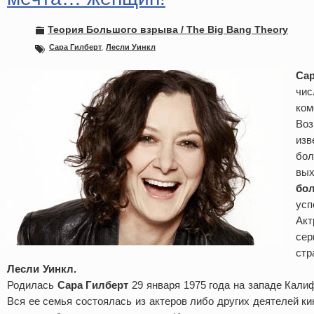
Теория Большого взрыва / The Big Bang Theory
Сара Гилберт
,
Лесли Уинкл
Сар
чис
ком
Воз
изв
бол
вых
бо
усп
Акт
сер
стр
Лесли Уинкл.
Родилась
Сара Гилберт
29 января 1975 года на западе Кали
Вся ее семья состоялась из актеров либо других деятелей кин