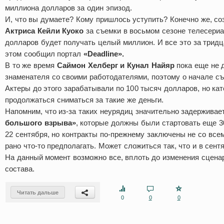
миллиона долларов за один эпизод.
И, что вы думаете? Кому пришлось уступить? Конечно же, со
Актриса Кейли Куоко
за съемки в восьмом сезоне телесериа
долларов будет получать целый миллион. И все это за трид
этом сообщил портал
«Deadline».
В то же время
Саймон Хелберг и Кунал Найяр
пока еще не 
знаменателя со своими работодателями, поэтому о начале съе
Актеры до этого зарабатывали по 100 тысяч долларов, но кат
продолжаться сниматься за такие же деньги.
Напомним, что из-за таких неурядиц значительно задержива
большого взрыва»
, которые должны были стартовать еще 3
22 сентября, но контракты по-прежнему заключены не со все
рано что-то предполагать. Может сложиться так, что и в сент
На данный момент возможно все, вплоть до изменения сценар
состава.
Читать дальше
0
0
0