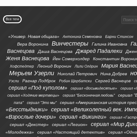
Все теги
«Универ. Новая общага»
Антонина Семеновна
Барни Стинсон
Винчестеры
Га
Вера Воронина
Галина Ивановна
Васнецова
Джаред Падалеки
Даша Васнецова
Джен
Женя Васнецова
Йен Сомерхолдер
Константин Ворони
Мария Васне
Леонид Воронин
Хофстедтер
Лили Олдрин
Мерьем Узерли
н
Николай Петрович
Нина Добрев
Рагнар Лодброк
Сергей Васнецов
Уэсли
Робин Щербатски
с
сериал «Под куполом»
сериал «Восьмидесятые»
сериал «
сериал "
сериал «Ходячие мертвецы»
сериал "Бесконечная любовь"
сериал «Американская история пре
папа"
сериал "Это мы"
«Бесстыдники»
сериал «Великолепный век. Имп
«Взрослые дочери»
сериал «Викинги»
сериал «Гаст
сериал «Мир Дик
сериал «Декстер»
сериал «Легион»
«Молодежка»
сериал «Настоящий детектив»
сериал «Одна