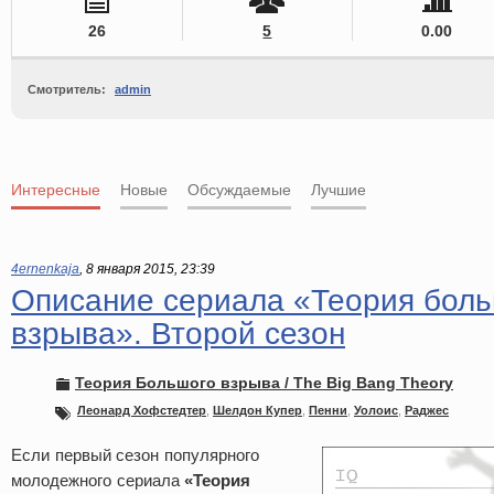
26
5
0.00
Смотритель:
admin
Интересные
Новые
Обсуждаемые
Лучшие
4ernenkaja
,
8 января 2015, 23:39
Описание сериала «Теория бол
взрыва». Второй сезон
Теория Большого взрыва / The Big Bang Theory
Леонард Хофстедтер
,
Шелдон Купер
,
Пенни
,
Уолоис
,
Раджес
Если первый сезон популярного
молодежного сериала
«Теория