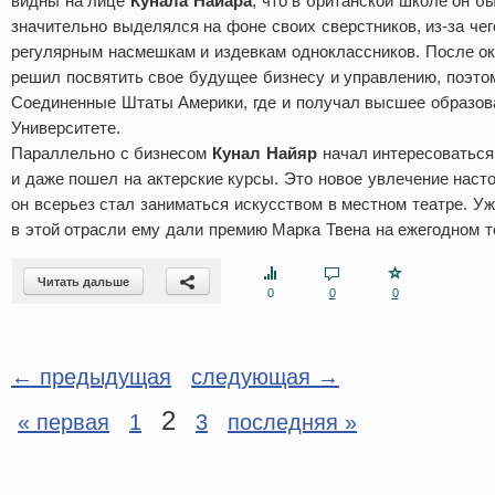
видны на лице
Кунала Найара
, что в британской школе он б
значительно выделялся на фоне своих сверстников, из-за чег
регулярным насмешкам и издевкам одноклассников. После 
решил посвятить свое будущее бизнесу и управлению, поэто
Соединенные Штаты Америки, где и получал высшее образов
Университете.
Параллельно с бизнесом
Кунал Найяр
начал интересоваться
и даже пошел на актерские курсы. Это новое увлечение насто
он всерьез стал заниматься искусством в местном театре. Уж
в этой отрасли ему дали премию Марка Твена на ежегодном 
Читать дальше
0
0
0
← предыдущая
следующая →
2
« первая
1
3
последняя »