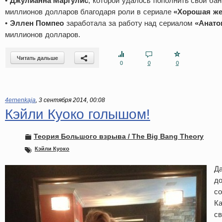
•
Джулианна Маргулис
, которой удалось пополнить свой бан
миллионов долларов благодаря роли в сериале
«Хорошая же
•
Эллен Помпео
заработала за работу над сериалом
«Анато
миллионов долларов.
Читать дальше
0
0
0
4ernenkaja
,
3 сентября 2014, 00:08
Кэйли Куоко голышом!
Теория Большого взрыва / The Big Bang Theory
Кэйли Куоко
Да
до
со
Ка
св