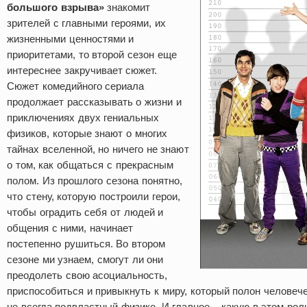
большого взрыва»
знакомит
зрителей с главными героями, их
жизненными ценностями и
приоритетами, то второй сезон еще
интереснее закручивает сюжет.
Сюжет комедийного сериала
продолжает рассказывать о жизни и
приключениях двух гениальных
физиков, которые знают о многих
тайнах вселенной, но ничего не знают
о том, как общаться с прекрасным
полом. Из прошлого сезона понятно,
что стену, которую построили герои,
чтобы оградить себя от людей и
общения с ними, начинает
постепенно рушиться. Во втором
сезоне ми узнаем, смогут ли они
преодолеть свою асоциальность,
приспособиться и привыкнуть к миру, который полон человеч
не всегда подвластный физике. И главное – какую в этом рол