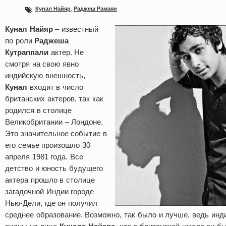
Кунал Найяр
,
Раджеш Рамаян
Кунал Найяр
– известный
по роли
Раджеша
Кутраппали
актер. Не
смотря на свою явно
индийскую внешность,
Кунал
входит в число
британских актеров, так как
родился в столице
Великобритании – Лондоне.
Это значительное событие в
его семье произошло 30
апреля 1981 года. Все
детство и юность будущего
актера прошло в столице
загадочной Индии городе
Нью-Дели, где он получил
среднее образование. Возможно, так было и лучше, ведь инд