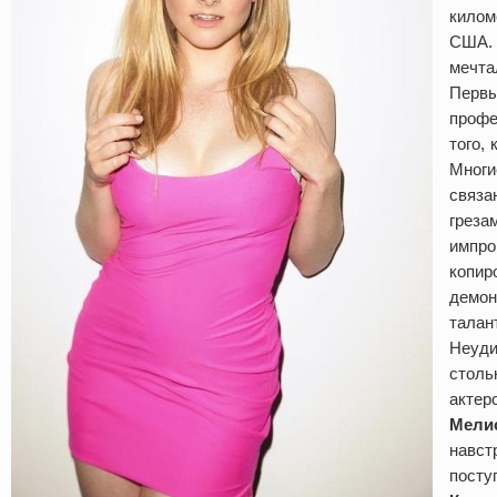
килом
США.
мечта
Первы
профе
того, 
Многи
связа
греза
импро
копир
демон
талант
Неуди
столь
актер
Мели
навст
посту