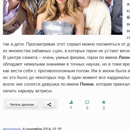
ж
к
б
в
в
с
так и дети. Просматривая этот сериал можно посмеяться от ду
из множества забавных сцен, в которых герои не устают весе
В центре сюжета – очень умные физики, герои по имени
Леон
обладают немалыми знаниями в точных науках, но в тоже вре
как вести себя с противоположным полом. Им в жизни была и
но это было до некоторых пор. В один момент все кардинальн
возле них селится девушка по имени
Пенни
, которая приехал
начать карьеру актрисы.
Читать дальше
0
0
0
4ernenkaja
,
6 сентября 2014, 01:35