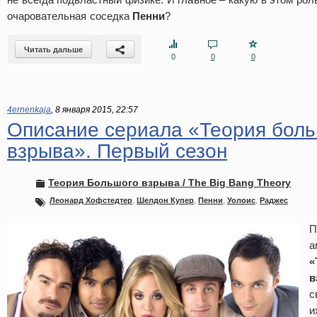
очаровательная соседка
Пенни
?
Читать дальше
0
0
0
4ernenkaja
,
8 января 2015, 22:57
Описание сериала «Теория бол
взрыва». Первый сезон
Теория Большого взрыва / The Big Bang Theory
Леонард Хофстедтер
,
Шелдон Купер
,
Пенни
,
Уолоис
,
Раджес
П
а
«
в
с
и