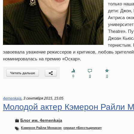
только наша 
дети: Джон,
Актриса око
университет
Theatre». П
Джоан Кьюс
тернистым. 
завоевала уважение режиссеров и критиков, любовь зрителе
номинировалась на премию «Оскар».
Читать дальше
0
0
0
4ernenkaja
,
3 сентября 2015, 15:05
Молодой актер Кэмерон Райли 
Блог им. 4ernenkaja
Кэмерон Райли Монахэн
,
сериал «Бесстыдники»