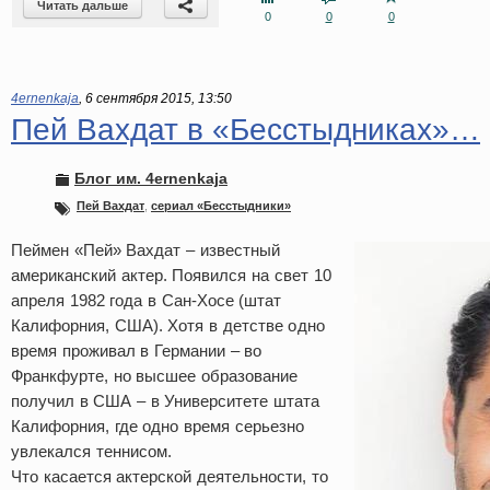
Читать дальше
0
0
0
4ernenkaja
,
6 сентября 2015, 13:50
Пей Вахдат в «Бесстыдниках»…
Блог им. 4ernenkaja
Пей Вахдат
,
сериал «Бесстыдники»
Пеймен «Пей» Вахдат – известный
американский актер. Появился на свет 10
апреля 1982 года в Сан-Хосе (штат
Калифорния, США). Хотя в детстве одно
время проживал в Германии – во
Франкфурте, но высшее образование
получил в США – в Университете штата
Калифорния, где одно время серьезно
увлекался теннисом.
Что касается актерской деятельности, то