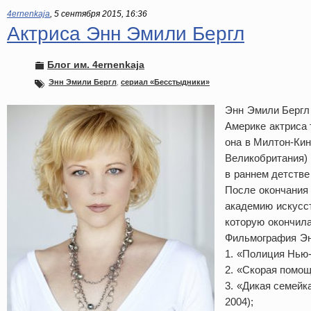
4ernenkaja
,
5 сентября 2015, 16:36
Актриса Энн Эмили Бергл
Блог им. 4ernenkaja
Энн Эмили Бергл
,
сериал «Бесстыдники»
Энн Эмили Бергл 
Америке актриса 
она в Милтон-Кин
Великобритания) 
в раннем детстве
После окончания
академию искусст
которую окончила
Фильмография Эн
1. «Полиция Нью-
2. «Скорая помощ
3. «Дикая семейк
2004);