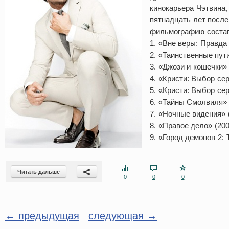
кинокарьера Чэтвина, 
пятнадцать лет после
фильмографию составл
1. «Вне веры: Правда 
2. «Таинственные пути
3. «Джози и кошечки» 
4. «Кристи: Выбор сер
5. «Кристи: Выбор сер
6. «Тайны Смолвиля» (
7. «Ночные видения» (
8. «Правое дело» (200
9. «Город демонов 2: 
Читать дальше
0
0
0
← предыдущая
следующая →