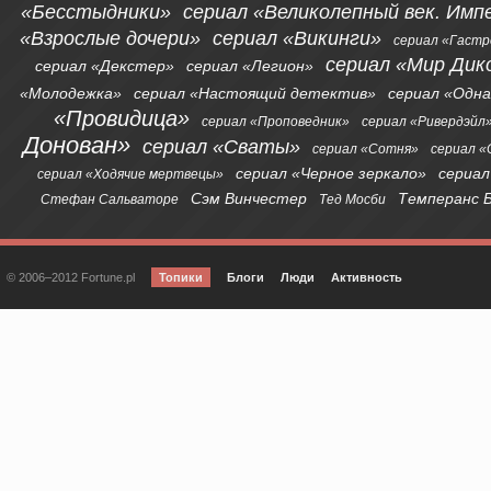
«Бесстыдники»
сериал «Великолепный век. Имп
«Взрослые дочери»
сериал «Викинги»
сериал «Гаст
сериал «Мир Дик
сериал «Декстер»
сериал «Легион»
«Молодежка»
сериал «Настоящий детектив»
сериал «Одна
«Провидица»
сериал «Проповедник»
сериал «Ривердэйл
Донован»
сериал «Сваты»
сериал «Сотня»
сериал 
сериал «Черное зеркало»
сериал
сериал «Ходячие мертвецы»
Сэм Винчестер
Темперанс 
Стефан Сальваторе
Тед Мосби
© 2006–2012 Fortune.pl
Топики
Блоги
Люди
Активность