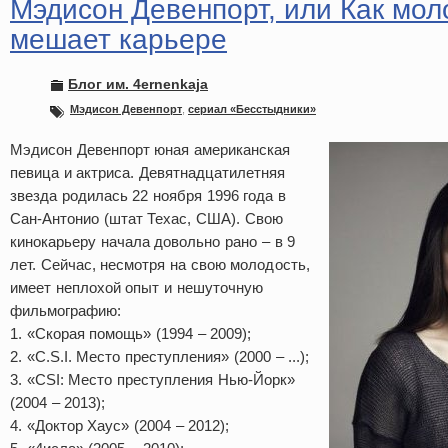
Мэдисон Девенпорт, или Как мол
мешает карьере
Блог им. 4ernenkaja
Мэдисон Девенпорт
,
сериал «Бесстыдники»
Мэдисон Девенпорт юная американская
певица и актриса. Девятнадцатилетняя
звезда родилась 22 ноября 1996 года в
Сан-Антонио (штат Техас, США). Свою
кинокарьеру начала довольно рано – в 9
лет. Сейчас, несмотря на свою молодость,
имеет неплохой опыт и нешуточную
фильмографию:
1. «Скорая помощь» (1994 – 2009);
2. «C.S.I. Место преступления» (2000 – ...);
3. «CSI: Место преступления Нью-Йорк»
(2004 – 2013);
4. «Доктор Хаус» (2004 – 2012);