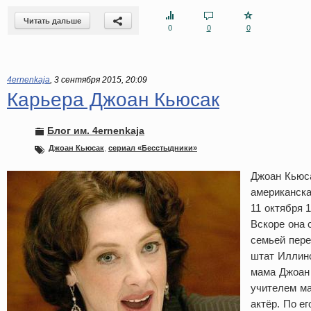
Читать дальше
0
0
0
4ernenkaja
,
3 сентября 2015, 20:09
Карьера Джоан Кьюсак
Блог им. 4ernenkaja
Джоан Кьюсак
,
сериал «Бесстыдники»
Джоан Кьюс
американска
11 октября 
Вскоре она 
семьей пере
штат Иллино
мама Джоан
учителем ма
актёр. По е