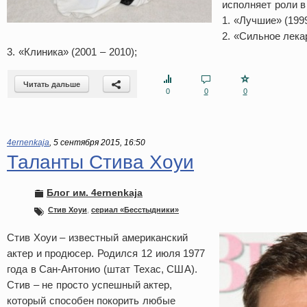
исполняет роли в
1. «Лучшие» (1999
2. «Сильное лекар
3. «Клиника» (2001 – 2010);
Читать дальше
0
0
0
4ernenkaja
,
5 сентября 2015, 16:50
Таланты Стива Хоуи
Блог им. 4ernenkaja
Стив Хоуи
,
сериал «Бесстыдники»
Стив Хоуи – известный американский
актер и продюсер. Родился 12 июля 1977
года в Сан-Антонио (штат Техас, США).
Стив – не просто успешный актер,
который способен покорить любые