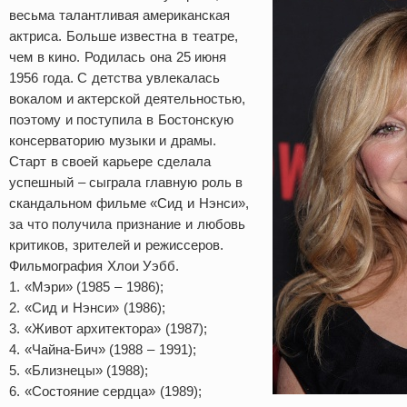
весьма талантливая американская
актриса. Больше известна в театре,
чем в кино. Родилась она 25 июня
1956 года. С детства увлекалась
вокалом и актерской деятельностью,
поэтому и поступила в Бостонскую
консерваторию музыки и драмы.
Старт в своей карьере сделала
успешный – сыграла главную роль в
скандальном фильме «Сид и Нэнси»,
за что получила признание и любовь
критиков, зрителей и режиссеров.
Фильмография Хлои Уэбб.
1. «Мэри» (1985 – 1986);
2. «Сид и Нэнси» (1986);
3. «Живот архитектора» (1987);
4. «Чайна-Бич» (1988 – 1991);
5. «Близнецы» (1988);
6. «Состояние сердца» (1989);