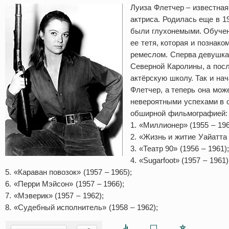
Луиза Флетчер – известная
актриса. Родилась еще в 19
были глухонемыми. Обуче
ее тетя, которая и познако
ремеслом. Сперва девушка
Северной Каролины, а пос
актёрскую школу. Так и на
Флетчер, а теперь она мож
невероятными успехами в 
обширной фильмографией:
1. «Миллионер» (1955 – 196
2. «Жизнь и житие Уайатта 
3. «Театр 90» (1956 – 1961);
4. «Sugarfoot» (1957 – 1961)
5. «Караван повозок» (1957 – 1965);
6. «Перри Мэйсон» (1957 – 1966);
7. «Мэверик» (1957 – 1962);
8. «Судебный исполнитель» (1958 – 1962);