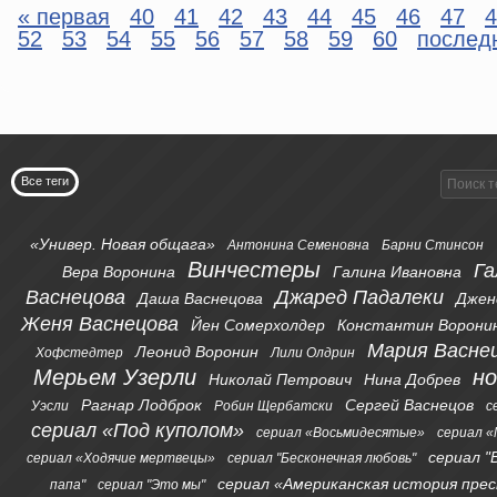
« первая
40
41
42
43
44
45
46
47
4
52
53
54
55
56
57
58
59
60
послед
Все теги
«Универ. Новая общага»
Антонина Семеновна
Барни Стинсон
Винчестеры
Га
Вера Воронина
Галина Ивановна
Васнецова
Джаред Падалеки
Даша Васнецова
Джен
Женя Васнецова
Йен Сомерхолдер
Константин Ворони
Мария Васне
Леонид Воронин
Хофстедтер
Лили Олдрин
Мерьем Узерли
н
Николай Петрович
Нина Добрев
Рагнар Лодброк
Сергей Васнецов
Уэсли
Робин Щербатски
с
сериал «Под куполом»
сериал «Восьмидесятые»
сериал «
сериал "
сериал «Ходячие мертвецы»
сериал "Бесконечная любовь"
сериал «Американская история пре
папа"
сериал "Это мы"