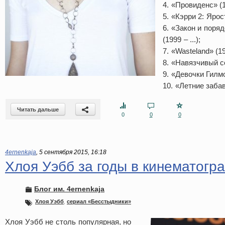
4. «Провиденс» (1
5. «Кэрри 2: Ярос
6. «Закон и поря
(1999 – ...);
7. «Wasteland» (19
8. «Навязчивый с
9. «Девочки Гилмо
10. «Летние забав
Читать дальше
0
0
0
4ernenkaja
,
5 сентября 2015, 16:18
Хлоя Уэбб за годы в кинематог
Блог им. 4ernenkaja
Хлоя Уэбб
,
сериал «Бесстыдники»
Хлоя Уэбб не столь популярная, но