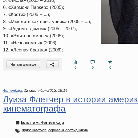
5. «4исла» (2005 – 2010);
6. «Хармони Паркер» (2005);
7. «Кости» (2005 – ...);
8. «Мыслить как преступник» (2005 – ...);
9. «Рядом с домом» (2005 – 2007);
10. «Элитное жилье» (2005);
11. «Незнакомцы» (2006);
12. «Лесная братва» (2006);
Читать дальше
0
0
0
4ernenkaja
,
12 сентября 2015, 19:14
Луиза Флетчер в истории америк
кинематографа
Блог им. 4ernenkaja
Луиза Флетчер
,
сериал «Бесстыдники»