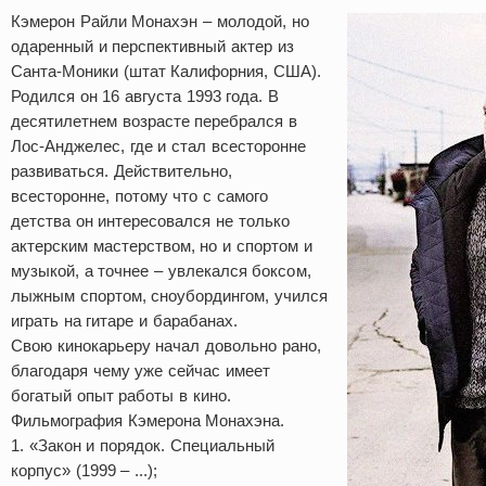
Кэмерон Райли Монахэн – молодой, но
одаренный и перспективный актер из
Санта-Моники (штат Калифорния, США).
Родился он 16 августа 1993 года. В
десятилетнем возрасте перебрался в
Лос-Анджелес, где и стал всесторонне
развиваться. Действительно,
всесторонне, потому что с самого
детства он интересовался не только
актерским мастерством, но и спортом и
музыкой, а точнее – увлекался боксом,
лыжным спортом, сноубордингом, учился
играть на гитаре и барабанах.
Свою кинокарьеру начал довольно рано,
благодаря чему уже сейчас имеет
богатый опыт работы в кино.
Фильмография Кэмерона Монахэна.
1. «Закон и порядок. Специальный
корпус» (1999 – ...);