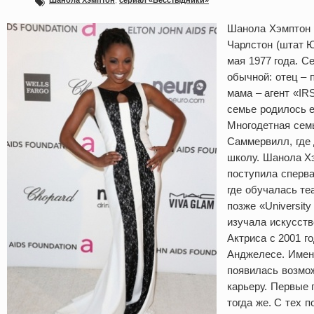
Шанола Хэмптон
,
сериал «Бесстыдники»
Шанола Хэмптон 
Чарлстон (штат 
мая 1977 года. С
обычной: отец – 
мама – агент «IR
семье родилось 
Многодетная сем
Саммервилл, где 
школу. Шанола Хэ
поступила сперва 
где обучалась те
позже «University o
изучала искусств
Актриса с 2001 г
Анджелесе. Именн
появилась возмо
карьеру. Первые
тогда же. С тех 