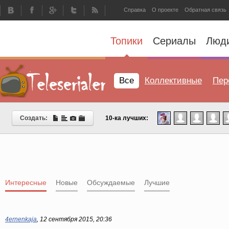
Справка
О проекте
Обратная связь
Топики
Сериалы
Люд
Все
Коллективные
Пер
Создать:
10-ка лучших:
Интересные
Новые
Обсуждаемые
Лучшие
4ernenkaja
,
12 сентября 2015, 20:36