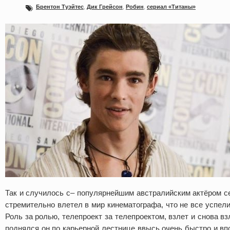
Брентон Туэйтес
,
Дик Грейсон
,
Робин
,
сериал «Титаны»
Так и случилось с– популярнейшим австралийским актёром се
стремительно влетел в мир кинематографа, что не все успели
Роль за ролью, телепроект за телепроектом, взлет и снова в
поднялся он по карьерной лестнице ввысь очень быстро и вп