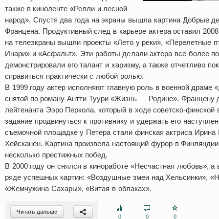
также в киноленте «Релли и лесной
народ». Спустя два года на экраны вышла картина Добрые д
Францена. Продуктивный след в карьере актера оставил 2008
на телеэкраны вышли проекты «Лето у реки», «Перелетные п
Инари» и «Асфальт». Эти работы делали актера все более п
демонстрировали его талант и харизму, а также отчетливо по
справиться практически с любой ролью.
В 1999 году актер исполняют главную роль в военной драме «
снятой по роману Антти Туури «Жизнь — Родине». Францену 
лейтенанта Ээро Перкола, который в ходе советско-финской 
задание продвинуться к противнику и удержать его наступлен
съемочной площадке у Петера стали финская актриса Ирина 
Хейсканен. Картина произвела настоящий фурор в Финляндии
несколько престижных побед.
В 2000 году он снялся в киноработе «Несчастная любовь», а 
ряде успешных картин: «Воздушные змеи над Хельсинки», «Н
«Жемчужина Сахары», «Витая в облаках».
Читать дальше
0
0
0