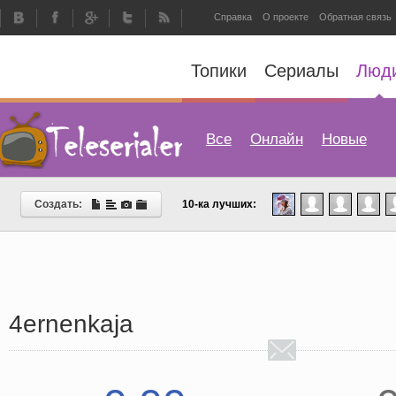
Справка
О проекте
Обратная связь
Топики
Сериалы
Люд
Все
Онлайн
Новые
Создать:
10-ка лучших:
4ernenkaja