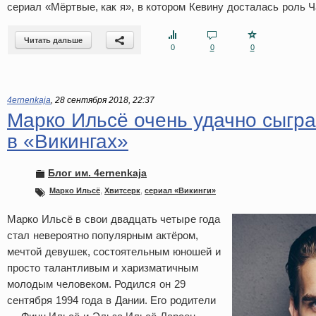
сериал «Мёртвые, как я», в котором Кевину досталась роль Ч
Читать дальше
0
0
0
4ernenkaja
,
28 сентября 2018, 22:37
Марко Ильсё очень удачно сыгр
в «Викингах»
Блог им. 4ernenkaja
Марко Ильсё
,
Хвитсерк
,
сериал «Викинги»
Марко Ильсё в свои двадцать четыре года
стал невероятно популярным актёром,
мечтой девушек, состоятельным юношей и
просто талантливым и харизматичным
молодым человеком. Родился он 29
сентября 1994 года в Дании. Его родители