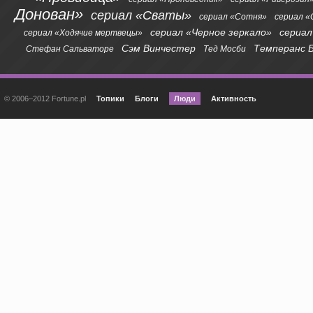
Донован»
сериал «Сваты»
сериал «Сотня»
сериал 
сериал «Черное зеркало»
сериал
сериал «Ходячие мертвецы»
Сэм Винчестер
Темперанс 
Стефан Сальваторе
Тед Мосби
© 2006–2012 Fortune.pl
Топики
Блоги
Люди
Активность