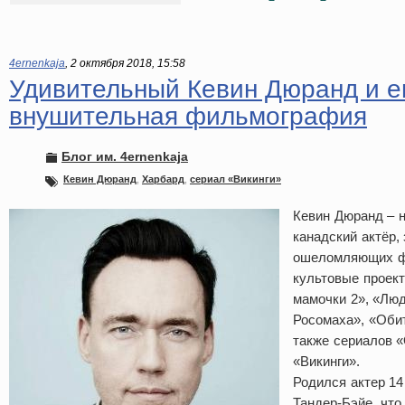
4ernenkaja
,
2 октября 2018, 15:58
Удивительный Кевин Дюранд и е
внушительная фильмография
Блог им. 4ernenkaja
Кевин Дюранд
,
Харбард
,
сериал «Викинги»
Кевин Дюранд – 
канадский актёр,
ошеломляющих ф
культовые проек
мамочки 2», «Люд
Росомаха», «Обит
также сериалов 
«Викинги».
Родился актер 14
Тандер-Бэйе, что