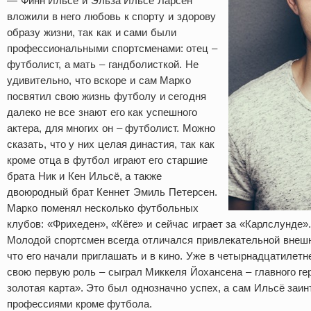
— Финн Ильсё и Эльза Ильсё Ларсен
вложили в него любовь к спорту и здорову
образу жизни, так как и сами были
профессиональными спортсменами: отец –
футболист, а мать – гандболисткой. Не
удивительно, что вскоре и сам Марко
посвятил свою жизнь футболу и сегодня
далеко не все знают его как успешного
актера, для многих он – футболист. Можно
сказать, что у них целая династия, так как
кроме отца в футбол играют его старшие
брата Ник и Кен Ильсё, а также
двоюродный брат Кеннет Эмиль Петерсен.
Марко поменял несколько футбольных
клубов: «Фрихеден», «Кёге» и сейчас играет за «Карлслунде».
Молодой спортсмен всегда отличался привлекательной внешн
что его начали приглашать и в кино. Уже в четырнадцатилетн
свою первую роль – сыграл Миккеля Йохансена – главного ге
золотая карта». Это был однозначно успех, а сам Ильсё заи
профессиями кроме футбола.