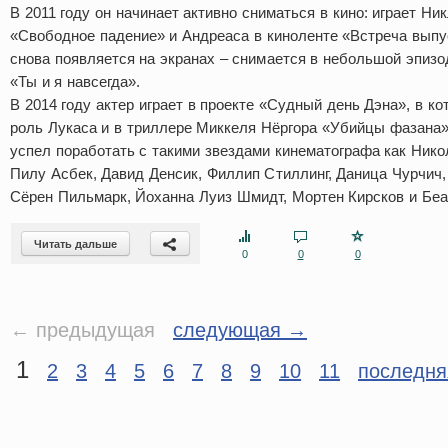
В 2011 году он начинает активно сниматься в кино: играет Ни
«Свободное падение» и Андреаса в киноленте «Встреча выпус
снова появляется на экранах – снимается в небольшой эпиз
«Ты и я навсегда».
В 2014 году актер играет в проекте «Судный день Дэна», в к
роль Лукаса и в триллере Миккеля Нёргора «Убийцы фазана
успел поработать с такими звездами кинематографа как Нико
Пилу Асбек, Давид Денсик, Филлип Стиллинг, Даница Чурчич
Сёрен Пильмарк, Йоханна Луиз Шмидт, Мортен Кирсков и Беа
Читать дальше
0
0
0
← предыдущая
следующая →
1
2
3
4
5
6
7
8
9
10
11
последня