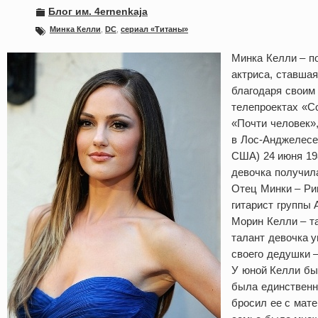
Блог им. 4ernenkaja
Минка Келли
,
DC
,
сериал «Титаны»
Минка Келли – п
актриса, ставша
благодаря своим
телепроектах «Со
«Почти человек»
в Лос-Анджелесе
США) 24 июня 198
девочка получила
Отец Минки – Р
гитарист группы A
Морин Келли – т
талант девочка 
своего дедушки –
У юной Келли бы
была единственн
бросил ее с матер