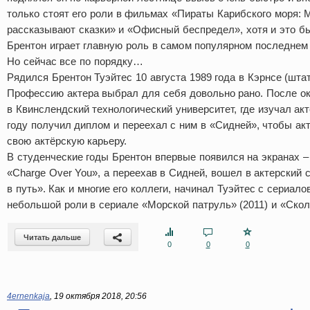
только стоят его роли в фильмах «Пираты Карибского моря: 
рассказывают сказки» и «Офисный беспредел», хотя и это был
Брентон играет главную роль в самом популярном последнем
Но сейчас все по порядку…
Рядился Брентон Туэйтес 10 августа 1989 года в Кэрнсе (шта
Профессию актера выбрал для себя довольно рано. После о
в Квинслендский технологический университет, где изучал ак
году получил диплом и переехал с ним в «Сидней», чтобы акт
свою актёрскую карьеру.
В студенческие годы Брентон впервые появился на экранах 
«Charge Over You», а переехав в Сидней, вошел в актерский 
в путь». Как и многие его коллеги, начинал Туэйтес с сериало
небольшой роли в сериале «Морской патруль» (2011) и «Скол
Читать дальше
0
0
0
4ernenkaja
,
19 октября 2018, 20:56