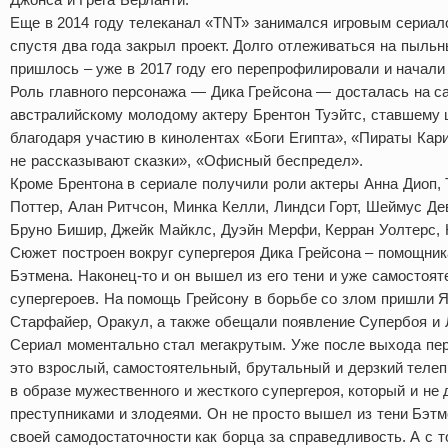
Еще в 2014 году телеканал «ТNТ» занимался игровым сериа
спустя два года закрыл проект. Долго отлеживаться на пыльн
пришлось – уже в 2017 году его перепрофилировали и начали 
Роль главного персонажа — Дика Грейсона — досталась на 
австралийскому молодому актеру Брентон Туэйтс, ставшему
благодаря участию в кинолентах «Боги Египта», «Пираты Кар
не рассказывают сказки», «Офисный беспредел».
Кроме Брентона в сериале получили роли актеры Анна Диоп, 
Поттер, Алан Ритчсон, Минка Келли, Линдси Горт, Шеймус Де
Бруно Бишир, Джейк Майклс, Дуэйн Мерфи, Керран Уолтерс, К
Сюжет построен вокруг супергероя Дика Грейсона – помощник
Бэтмена. Наконец-то и он вышел из его тени и уже самостоят
супергероев. На помощь Грейсону в борьбе со злом пришли Я
Старфайер, Оракул, а также обещали появление Супербоя и 
Сериал моментально стал мегакрутым. Уже после выхода пер
это взрослый, самостоятельный, брутальный и дерзкий телеп
в образе мужественного и жесткого супергероя, который и не 
преступниками и злодеями. Он не просто вышел из тени Бэтме
своей самодостаточности как борца за справедливость. А с т