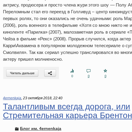
актрису, продюсера и просто члена жури этого шоу — Полу А
Переломным стал его переезд в Голливуд – центр киноиндустр
первых ролях, то они оказались не очень удачными: роль Ма
(2006), роль военного в телефильме «Хотя со мною никто не и
киноленте «Парилка» (2007), малозаметная роль в сериале «
Чейза в фильме «Рекс» (2008). Прорыв случился, когда актер
Карри\Аквамена в популярном молодежном телесериале о су
Смолвиля». Так как сериал успешно транслировался во многих
актеру пришел молниеносно.
Читать дальше
0
0
0
4ernenkaja
,
23 октября 2018, 22:40
Талантливым всегда дорога, или
Стремительная карьера Брентон
Блог им. 4ernenkaja