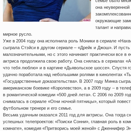
семье было множ
она неуверенной 
закомплексованн
окружающие заме
талант и направил
мирное русло.
Уже в 2004 году она исполнила роль Моники в сериале «Нахв
сыграла Стэйси в другом сериале – «Дрейк и Джош». И пусть
малозначительными, но с этого начинают практически все в е
актриса продолжила свою работу. Она снялась в сериалах «
что тебя люблю» и в картине «Дьявольское шоссе». Спустя г
удачно поработала над небольшими ролями в кинолентах «Ты
«Государственные доказательства». В 2007 году Минка сыгра
американском боевике «Королевство», а в 2009 году – в тел
в романтической комедии «500 дней лета». С 2006 по 2009 го
снималась в сериале «Огни ночной пятницы», который повес
футбольном тренере и его семье.
Весьма удачным оказался 2011 год для актрисы. Она тогда с
успешных телепроектов: «Поиски Сонни», главная роль в ком
комнате», комедия «Притворись моей женой» с Дженнифер Э