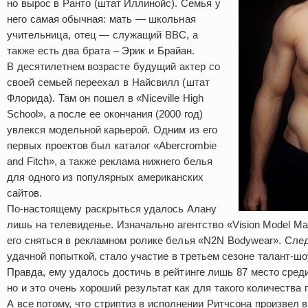
но вырос в Ранто (штат Иллинойс). Семья у
него самая обычная: мать — школьная
учительница, отец — служащий ВВС, а
также есть два брата – Эрик и Брайан.
В десятилетнем возрасте будущий актер со
своей семьей переехал в Найсвилл (штат
Флорида). Там он пошел в «Niceville High
School», а после ее окончания (2000 год)
увлекся модельной карьерой. Одним из его
первых проектов был каталог «Abercrombie
and Fitch», а также реклама нижнего белья
для одного из популярных американских
сайтов.
По-настоящему раскрыться удалось Алану
лишь на телевиденье. Изначально агентство «Vision Model M
его сняться в рекламном ролике белья «N2N Bodywear». След
удачной попыткой, стало участие в третьем сезоне талант-ш
Правда, ему удалось достичь в рейтинге лишь 87 место сред
но и это очень хороший результат как для такого количества 
А все потому, что стриптиз в исполнении Ритчсона произвел в