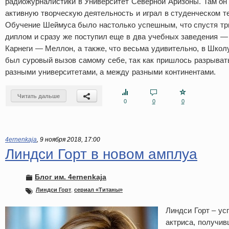
радиожурналистики в Университет Северной Аризоны. Там о
активную творческую деятельность и играл в студенческом т
Обучение Шеймуса было настолько успешным, что спустя три
диплом и сразу же поступил еще в два учебных заведения —
Карнеги — Меллон, а также, что весьма удивительно, в Школ
был суровый вызов самому себе, так как пришлось разрыват
разными университетами, а между разными континентами.
Читать дальше
0
0
0
4ernenkaja
,
9 ноября 2018, 17:00
Линдси Горт в новом амплуа
Блог им. 4ernenkaja
Линдси Горт
,
сериал «Титаны»
Линдси Горт – у
актриса, получив