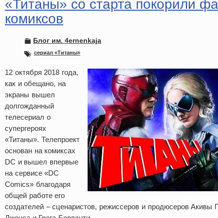
«Титаны» со старта покорили ф
комиксов
Блог им. 4ernenkaja
сериал «Титаны»
12 октября 2018 года,
как и обещано, на
экраны вышел
долгожданный
телесериал о
супергероях
«Титаны». Телепроект
основан на комиксах
DC и вышел впервые
на сервисе «DC
Comics» благодаря
общей работе его
создателей – сценаристов, режиссеров и продюсеров Акивы
Джонса и Грега Берланти.