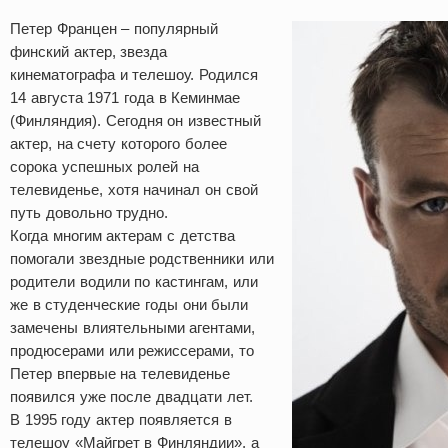
Петер Францен – популярный
финский актер, звезда
кинематографа и телешоу. Родился
14 августа 1971 года в Кеминмае
(Финляндия). Сегодня он известный
актер, на счету которого более
сорока успешных ролей на
телевиденье, хотя начинал он свой
путь довольно трудно.
Когда многим актерам с детства
помогали звездные родственники или
родители водили по кастингам, или
же в студенческие годы они были
замечены влиятельными агентами,
продюсерами или режиссерами, то
Петер впервые на телевиденье
появился уже после двадцати лет.
В 1995 году актер появляется в
телешоу «Майгрет в Финляндии», а