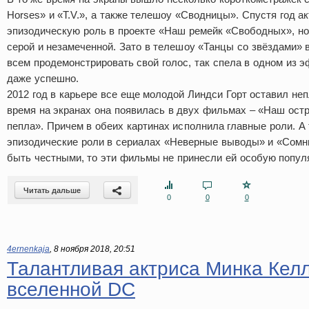
Horses» и «T.V.», а также телешоу «Сводницы». Спустя год а
эпизодическую роль в проекте «Наш ремейк «Свободных», но
серой и незамеченной. Зато в телешоу «Танцы со звёздами» 
всем продемонстрировать свой голос, так спела в одном из э
даже успешно.
2012 год в карьере все еще молодой Линдси Горт оставил неп
время на экранах она появилась в двух фильмах – «Наш ост
пепла». Причем в обеих картинах исполнила главные роли. А
эпизодические роли в сериалах «Неверные выводы» и «Сомни
быть честными, то эти фильмы не принесли ей особую попул
Читать дальше
0
0
0
4ernenkaja
,
8 ноября 2018, 20:51
Талантливая актриса Минка Кел
вселенной DC