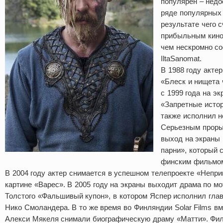
популярен – недо
ряде популярных
результате чего 
прибыльным кино
чем нескромно с
IltaSanomat.
В 1988 году акте
«Блеск и нищета 
с 1999 года на э
«Запретные истор
также исполнил 
Серьезным проры
выход на экраны
парни», который
финским фильмом
В 2004 году актер снимается в успешном телепроекте «Непри
картине «Варес». В 2005 году на экраны выходит драма по м
Толстого «Фальшивый купон», в котором Яспер исполнил гла
Нико Смоландера. В то же время во Финляндии Solar Films в
Алекси Мякеля снимали биографическую драму «Матти». Фил