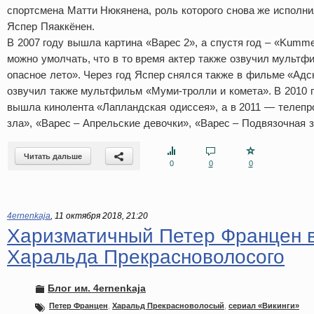
спортсмена Матти Нюкянена, роль которого снова же исполни
Яспер Пяаккёнен.
В 2007 году вышла картина «Варес 2», а спустя год – «Kummeli
можно умолчать, что в то время актер также озвучил мульт
опасное лето». Через год Яспер снялся также в фильме «Адс
озвучил также мультфильм «Муми-тролли и комета». В 2010 г
вышла кинолента «Лапландская одиссея», а в 2011 — телепр
зла», «Варес – Апрельские девочки», «Варес – Подвязочная з
Читать дальше
0
0
0
4ernenkaja
,
11 октября 2018, 21:20
Харизматичный Петер Францен 
Харальда Прекрасноволосого
Блог им. 4ernenkaja
Петер Францен
,
Харальд Прекрасноволосый
,
сериал «Викинги»