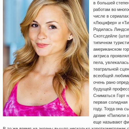
в большей степен
работам во много
числе в сериалах
«Люцифер» и «Ти
Родилась Линдси 
Скотсдейле (шта
типичном туристи
американском гор
актриса проявлял
пела, увлекалась
театральной сцен
всеобщей любими
очень рано опред
будущей професс
Сниматься Горт н
первая солидная
году. Тогда она с
драме «Пилюли з
еще называют фи
В то же время на экраны вышло несколько короткометражек с