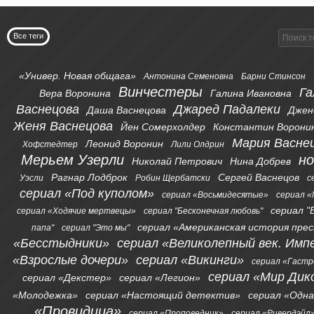
Все теги
«Универ. Новая общага»
Антонина Семеновна
Барни Стинсон
Винчестеры
Га
Вера Воронина
Галина Ивановна
Васнецова
Джаред Падалеки
Даша Васнецова
Джен
Женя Васнецова
Йен Сомерхолдер
Константин Ворони
Мария Васне
Леонид Воронин
Хофстедтер
Лили Олдрин
Мерьем Узерли
н
Николай Петрович
Нина Добрев
Рагнар Лодброк
Сергей Васнецов
Уэсли
Робин Щербатски
с
сериал «Под куполом»
сериал «Восьмидесятые»
сериал «
сериал "
сериал «Ходячие мертвецы»
сериал "Бесконечная любовь"
сериал «Американская история пре
папа"
сериал "Это мы"
«Бесстыдники»
сериал «Великолепный век. Имп
«Взрослые дочери»
сериал «Викинги»
сериал «Гаст
сериал «Мир Дик
сериал «Декстер»
сериал «Легион»
«Молодежка»
сериал «Настоящий детектив»
сериал «Одна
«Провидица»
сериал «Проповедник»
сериал «Ривердэйл