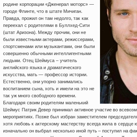
родине корпорации «Дженерал моторс» —
городе Флинте, что в штате Мичиган.
Правда, прожил он там недолго, так как
переехал с родителями в Буллхед-Сити
(штат Аризона). Между прочим, они не
были известными актерами, режиссерами,
спортсменами или музыкантами, они были
совершенно обычными интеллигентными
людьми. Отец Шеймуса – учитель
английского языка и драматического
искусства, мать — профессор истории.
Естественно, они упорно занимались
воспитанием сына, хоть и имели на это не
так уж много свободного времени.
Благодаря своим родителям маленький
Шеймус Патрик Девер принимал активное участие во всево
мероприятиях. Позже был избран заместителем председателя
хотя любовь к актерскому мастерству всегда жила в сердце 
изначально он выбрал несколько иной путь – поступил на фа