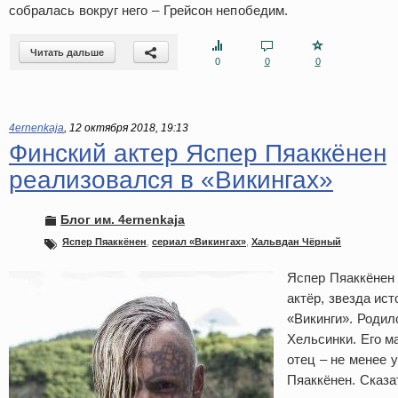
собралась вокруг него – Грейсон непобедим.
Читать дальше
0
0
0
4ernenkaja
,
12 октября 2018, 19:13
Финский актер Яспер Пяаккёнен
реализовался в «Викингах»
Блог им. 4ernenkaja
Яспер Пяаккёнен
,
сериал «Викингах»
,
Хальвдан Чёрный
Яспер Пяаккёнен
актёр, звезда ис
«Викинги». Родил
Хельсинки. Его м
отец – не менее 
Пяаккёнен. Сказа