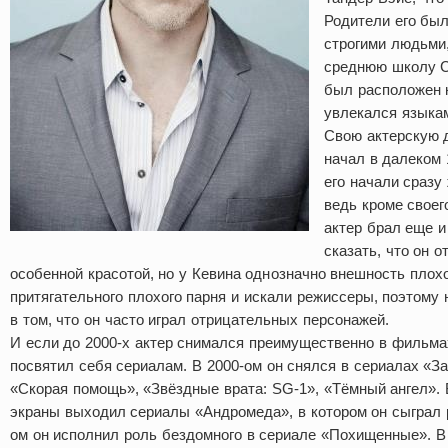
Родители его бы
строгими людьми,
среднюю школу С
был расположен 
увлекался языка
Свою актерскую 
начал в далеком 
его начали сразу
ведь кроме своег
актер брал еще 
сказать, что он о
особенной красотой, но у Кевина однозначно внешность плохо
притягательного плохого парня и искали режиссеры, поэтому 
в том, что он часто играл отрицательных персонажей.
И если до 2000-х актер снимался преимущественно в фильмах
посвятил себя сериалам. В 2000-ом он снялся в сериалах «За
«Скорая помощь», «Звёздные врата: SG-1», «Тёмный ангел». 
экраны выходил сериалы «Андромеда», в котором он сыграл р
ом он исполнил роль бездомного в сериале «Похищенные». 