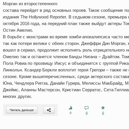
Морган из второстепенного
состава перейдет в ряд основных героев. Такое сообщение п
издания The Hollywood Reporter. В седьмом сезоне, премьера 
октября 2016 года, на передний план также выйдут актеры То
Остин Амелио.
В борьбе с монстрами во время зомби-апокалипсиса часто ме
так как потери велики с обеих сторон. Джеффри Дин Морган,
вошел в сериал, продолжит исполнять роль отрицательного н
Омелио так и останется членом банды Нигана – Дуайтом. То
Пола Ровиа по прозвищу Иисус и объединится с группой Рика
Линкольн. Ксандер Беркли воплотит героя Грегори – также не
сезоне. Кроме вышеперечисленных, среди актерского состав
Юна, Чендлера Риггза, Данайи Гурира, Мелиссы МакБрайд, М
Джеймс, Аланны Мастерсон, Кристиан Серратос, Сета Гиллиа
многих других.
Читать дальше
0
0
0