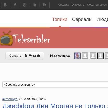
Справка
О проекте
Обратная связь
Топики
Сериалы
Люд
Создать:
10-ка лучших:
4ernenkaja
,
11 июля 2016, 20:36
Джеффри Дин Морган не только 