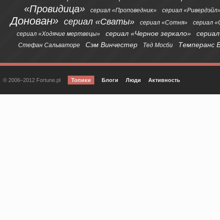
«Провидица»
сериал «Проповедник»
сериал «Ривердэйл
Донован»
сериал «Сваты»
сериал «Сотня»
сериал 
сериал «Черное зеркало»
сериал
сериал «Ходячие мертвецы»
Сэм Винчестер
Темперанс 
Стефан Сальваторе
Тед Мосби
© 2006–2012 Fortune.pl
Топики
Блоги
Люди
Активность