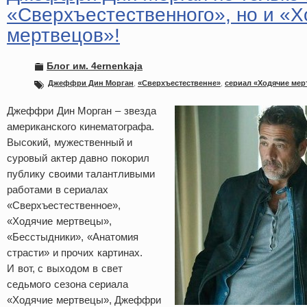
«Сверхъестественного», но и «Х
мертвецов»!
Блог им. 4ernenkaja
Джеффри Дин Морган
,
«Сверхъестественне»
,
сериал «Ходячие ме
Джеффри Дин Морган – звезда
американского кинематографа.
Высокий, мужественный и
суровый актер давно покорил
публику своими талантливыми
работами в сериалах
«Сверхъестественное»,
«Ходячие мертвецы»,
«Бесстыдники», «Анатомия
страсти» и прочих картинах.
И вот, с выходом в свет
седьмого сезона сериала
«Ходячие мертвецы», Джеффри