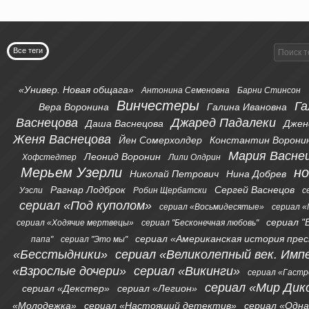
Все теги
«Универ. Новая общага»
Антонина Семеновна
Барни Стинсон
Винчестеры
Га
Вера Воронина
Галина Ивановна
Васнецова
Джаред Падалеки
Даша Васнецова
Джен
Женя Васнецова
Йен Сомерхолдер
Константин Ворони
Мария Васне
Леонид Воронин
Хофстедтер
Лили Олдрин
Мерьем Узерли
н
Николай Петрович
Нина Добрев
Рагнар Лодброк
Сергей Васнецов
Уэсли
Робин Щербатски
с
сериал «Под куполом»
сериал «Восьмидесятые»
сериал «
сериал "
сериал «Ходячие мертвецы»
сериал "Бесконечная любовь"
сериал «Американская история пре
папа"
сериал "Это мы"
«Бесстыдники»
сериал «Великолепный век. Имп
«Взрослые дочери»
сериал «Викинги»
сериал «Гаст
сериал «Мир Дик
сериал «Декстер»
сериал «Легион»
«Молодежка»
сериал «Настоящий детектив»
сериал «Одна