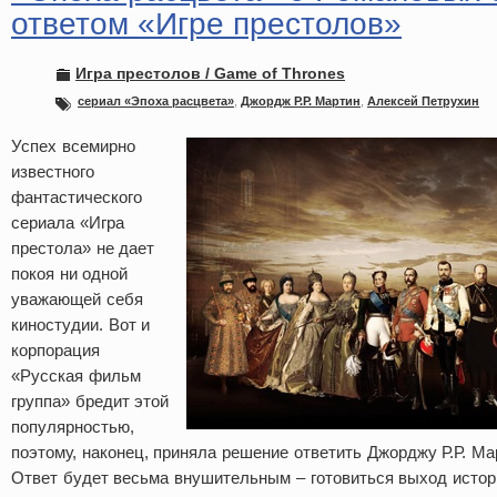
ответом «Игре престолов»
Игра престолов / Game of Thrones
сериал «Эпоха расцвета»
,
Джордж Р.Р. Мартин
,
Алексей Петрухин
Успех всемирно
известного
фантастического
сериала «Игра
престола» не дает
покоя ни одной
уважающей себя
киностудии. Вот и
корпорация
«Русская фильм
группа» бредит этой
популярностью,
поэтому, наконец, приняла решение ответить Джорджу Р.Р. Мар
Ответ будет весьма внушительным – готовиться выход истор