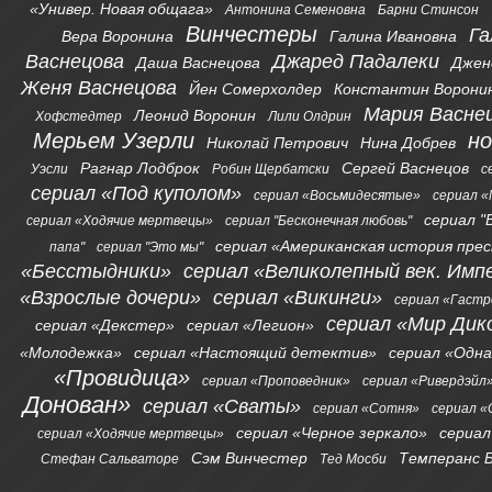
«Универ. Новая общага»
Антонина Семеновна
Барни Стинсон
Винчестеры
Га
Вера Воронина
Галина Ивановна
Васнецова
Джаред Падалеки
Даша Васнецова
Джен
Женя Васнецова
Йен Сомерхолдер
Константин Ворони
Мария Васне
Леонид Воронин
Хофстедтер
Лили Олдрин
Мерьем Узерли
н
Николай Петрович
Нина Добрев
Рагнар Лодброк
Сергей Васнецов
Уэсли
Робин Щербатски
с
сериал «Под куполом»
сериал «Восьмидесятые»
сериал «
сериал "
сериал «Ходячие мертвецы»
сериал "Бесконечная любовь"
сериал «Американская история пре
папа"
сериал "Это мы"
«Бесстыдники»
сериал «Великолепный век. Имп
«Взрослые дочери»
сериал «Викинги»
сериал «Гаст
сериал «Мир Дик
сериал «Декстер»
сериал «Легион»
«Молодежка»
сериал «Настоящий детектив»
сериал «Одна
«Провидица»
сериал «Проповедник»
сериал «Ривердэйл
Донован»
сериал «Сваты»
сериал «Сотня»
сериал 
сериал «Черное зеркало»
сериал
сериал «Ходячие мертвецы»
Сэм Винчестер
Темперанс 
Стефан Сальваторе
Тед Мосби