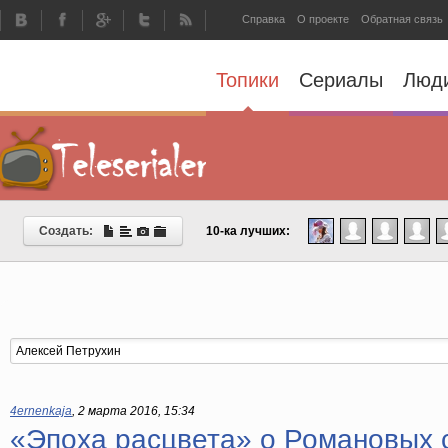
Справка
О проекте
Обратная связь
Топики
Сериалы
Люд
Создать:
10-ка лучших:
4ernenkaja
,
2 марта 2016, 15:34
«Эпоха расцвета» о Романовых 