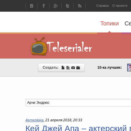
Справка
О проекте
Топики
С
Создать:
10-ка лучших:
4ernenkaja
,
21 апреля 2018, 20:33
Кей Джей Апа – актерский 