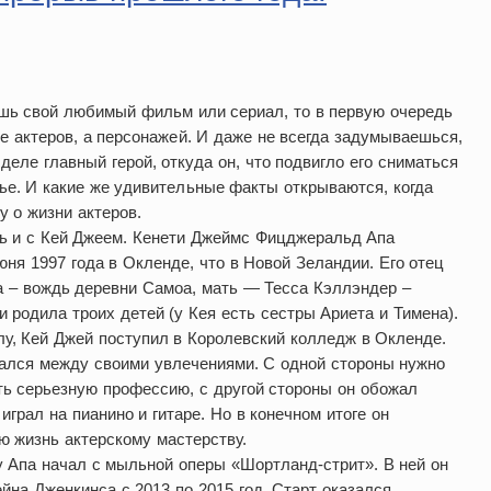
шь свой любимый фильм или сериал, то в первую очередь
е актеров, а персонажей. И даже не всегда задумываешься,
 деле главный герой, откуда он, что подвигло его сниматься
ье. И какие же удивительные факты открываются, когда
у о жизни актеров.
ь и с Кей Джеем. Кенети Джеймс Фицджеральд Апа
юня 1997 года в Окленде, что в Новой Зеландии. Его отец
 – вождь деревни Самоа, мать — Тесса Кэллэндер –
и родила троих детей (у Кея есть сестры Ариета и Тимена).
у, Кей Джей поступил в Королевский колледж в Окленде.
ался между своими увлечениями. С одной стороны нужно
ь серьезную профессию, с другой стороны он обожал
играл на пианино и гитаре. Но в конечном итоге он
ю жизнь актерскому мастерству.
 Апа начал с мыльной оперы «Шортланд-стрит». В ней он
ейна Дженкинса с 2013 по 2015 год. Старт оказался