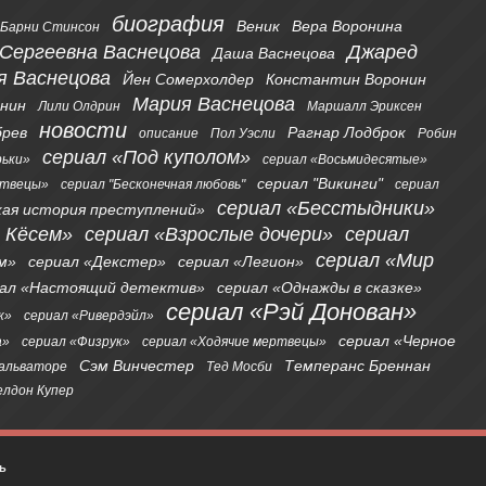
биография
Веник
Вера Воронина
Барни Стинсон
 Сергеевна Васнецова
Джаред
Даша Васнецова
я Васнецова
Йен Сомерхолдер
Константин Воронин
Мария Васнецова
онин
Лили Олдрин
Маршалл Эриксен
новости
брев
Рагнар Лодброк
описание
Пол Уэсли
Робин
сериал «Под куполом»
рьки»
сериал «Восьмидесятые»
сериал "Викинги"
ртвецы»
сериал "Бесконечная любовь"
сериал
сериал «Бесстыдники»
кая история преступлений»
я Кёсем»
сериал «Взрослые дочери»
сериал
сериал «Мир
м»
сериал «Декстер»
сериал «Легион»
иал «Настоящий детектив»
сериал «Однажды в сказке»
сериал «Рэй Донован»
к»
сериал «Ривердэйл»
сериал «Черное
а»
сериал «Физрук»
сериал «Ходячие мертвецы»
Сэм Винчестер
Темперанс Бреннан
альваторе
Тед Мосби
лдон Купер
ь