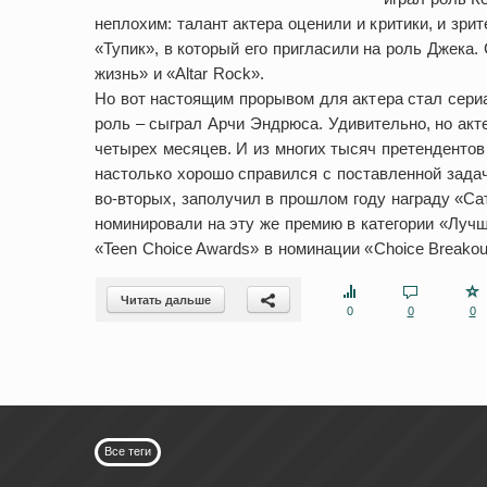
неплохим: талант актера оценили и критики, и зри
«Тупик», в который его пригласили на роль Джека.
жизнь» и «Altar Rock».
Но вот настоящим прорывом для актера стал сери
роль – сыграл Арчи Эндрюса. Удивительно, но акт
четырех месяцев. И из многих тысяч претенденто
настолько хорошо справился с поставленной задач
во-вторых, заполучил в прошлом году награду «Сат
номинировали на эту же премию в категории «Лучш
«Teen Choice Awards» в номинации «Choice Breakout
Читать дальше
0
0
0
Все теги