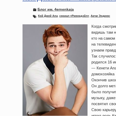
Блог им. 4ernenkaja
Кей Джей Апа
,
сериал «Ривердэйл»
,
Арчи Эндрюс
Когда смотри
видишь там н
кто на самом
на телевиден
узнаем правд
Так случилос
родился 16 и
— Кенети Апа
домохозяйка 
Окончив школ
Он долго мет
было получит
музыку, даже 
посвятил сво
Свою карьеру
играл роль К