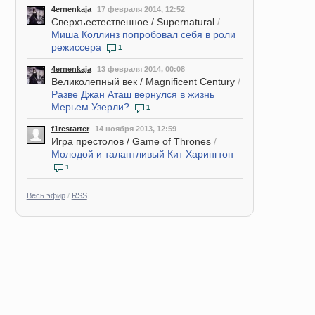
4ernenkaja
17 февраля 2014, 12:52
Сверхъестественное / Supernatural
/
Миша Коллинз попробовал себя в роли
режиссера
1
4ernenkaja
13 февраля 2014, 00:08
Великолепный век / Magnificent Century
/
Разве Джан Аташ вернулся в жизнь
Мерьем Узерли?
1
f1restarter
14 ноября 2013, 12:59
Игра престолов / Game of Thrones
/
Молодой и талантливый Кит Харингтон
1
Весь эфир
/
RSS