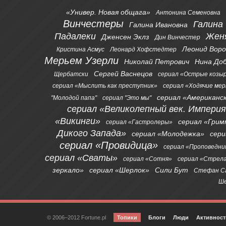
«Универ. Новая общага»
Антонина Семеновна
Винчестеры
Галина
Галина Ивановна
Падалеки
Жен
Дженсен Эклз
Дин Винчестер
Леонид Вор
Кристина Асмус
Леонард Хофстедтер
Мерьем Узерли
Николай Петрович
Нина До
Сергей Васнецов
Щербатски
сериал «Острые козы
сериал «Мыслить как преступник»
сериал «Ходячие ме
сериал «Американс
"Молодой папа"
сериал "Это мы"
сериал «Великолепный век. Импери
«Викинги»
сериал «Грим
сериал «Гастролеры»
Дикого Запада»
сериал «Молодежка»
сер
сериал «Провидица»
сериал «Проповедни
сериал «Сваты»
сериал «Сотня»
сериал «Стрел
зеркало»
сериал «Шерлок»
Сили Бут
Стефан С
Ше
© 2006–2012 Fortune.pl
Топики
Блоги
Люди
Активност