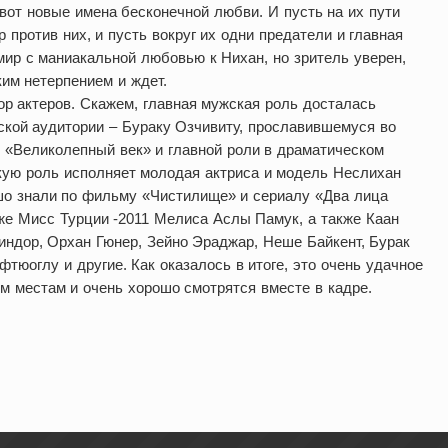
 вот новые имена бесконечной любви. И пусть на их пути
 против них, и пусть вокруг их одни предатели и главная
ир с маниакальной любовью к Нихан, но зритель уверен,
ким нетерпением и ждет.
р актеров. Скажем, главная мужская роль досталась
ской аудитории – Бураку Озчивиту, прославившемуся во
е «Великолепный век» и главной роли в драматическом
скую роль исполняет молодая актриса и модель Неслихан
ошо знали по фильму «Чистилище» и сериалу «Два лица
же Мисс Турции -2011 Мелиса Аслы Памук, а также Каан
индор, Орхан Гюнер, Зейно Эраджар, Неше Байкент, Бурак
тюоглу и другие. Как оказалось в итоге, это очень удачное
им местам и очень хорошо смотрятся вместе в кадре.