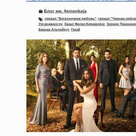
Блог им. 4ernenkaja
сериал "Бесконечная любовь"
,
сериал "Черная любо
Урганджиоглу
,
Хазал Филиз Кючюккёсе
,
Зеррин Текиндор
Барыш Альпайкут
,
Гекай