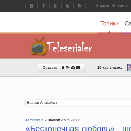
Справка
О проекте
Топики
С
Создать:
10-ка лучших:
4ernenkaja
,
8 января 2018, 22:29
«Бесконечная любовь» - 