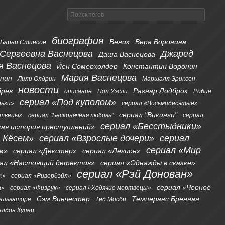
биография
Веник
Вера Воронина
Барни Стинсон
 Сергеевна Васнецова
Джаред
Даша Васнецова
я Васнецова
Йен Сомерхолдер
Константин Воронин
Мария Васнецова
онин
Лили Олдрин
Маршалл Эриксен
новости
брев
Рагнар Лодброк
описание
Пол Уэсли
Робин
сериал «Под куполом»
рьки»
сериал «Восьмидесятые»
сериал "Викинги"
ртвецы»
сериал "Бесконечная любовь"
сериал
сериал «Бесстыдники»
кая история преступлений»
я Кёсем»
сериал «Взрослые дочери»
сериал
сериал «Мир
м»
сериал «Декстер»
сериал «Легион»
иал «Настоящий детектив»
сериал «Однажды в сказке»
сериал «Рэй Донован»
к»
сериал «Ривердэйл»
сериал «Черное
а»
сериал «Физрук»
сериал «Ходячие мертвецы»
Сэм Винчестер
Темперанс Бреннан
альваторе
Тед Мосби
лдон Купер