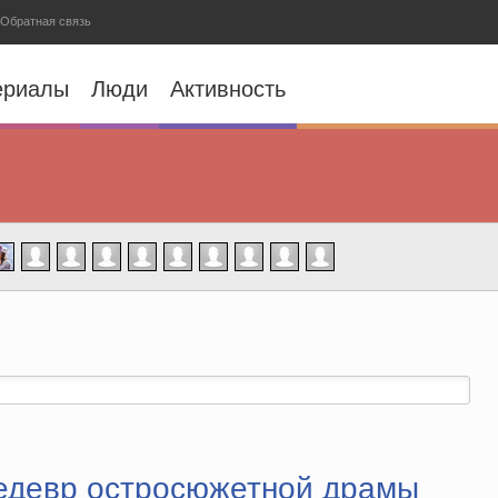
Обратная связь
ериалы
Люди
Активность
шедевр остросюжетной драмы