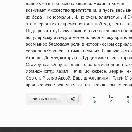
давно уже в ней разочаровался. Нихан и Кемаль –
возникает множество препятствий, и пусть весь мир
их беда – ненормальный, но очень влиятельный Эм
что впереди их непременно ждет победа, чего с та
Подогревает публику также и замечательный подбо
популярному актеру и модели, любимчику зритель
всем мире благодаря роли в историческом сериал
сериале «Королек – птичка певчая». Главную жен
Атагюль Догулу, которую в Турции уже очень хор
Стамбула». Одну из главных ролей исполнила так
Урганджиоглу, Хазал Филиз Кючюккёсе, Зеррин Тек
Серген, Рюзгяр Аксой, Барыш Альпайкут, Гекай Мюф
продюсерское решение, так как все актеры по сво
Читать дальше
0
0
0