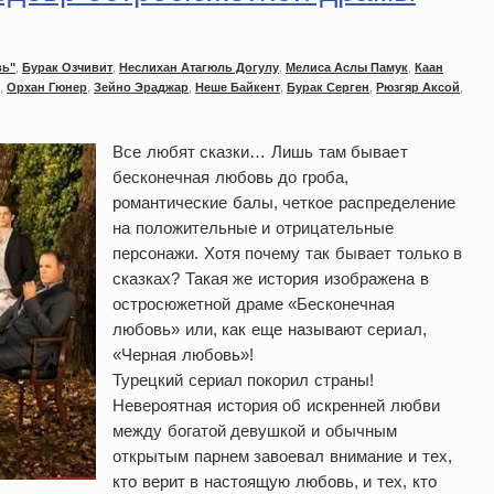
вь"
,
Бурак Озчивит
,
Неслихан Атагюль Догулу
,
Мелиса Аслы Памук
,
Каан
,
Орхан Гюнер
,
Зейно Эраджар
,
Неше Байкент
,
Бурак Серген
,
Рюзгяр Аксой
,
Все любят сказки… Лишь там бывает
бесконечная любовь до гроба,
романтические балы, четкое распределение
на положительные и отрицательные
персонажи. Хотя почему так бывает только в
сказках? Такая же история изображена в
остросюжетной драме «Бесконечная
любовь» или, как еще называют сериал,
«Черная любовь»!
Турецкий сериал покорил страны!
Невероятная история об искренней любви
между богатой девушкой и обычным
открытым парнем завоевал внимание и тех,
кто верит в настоящую любовь, и тех, кто