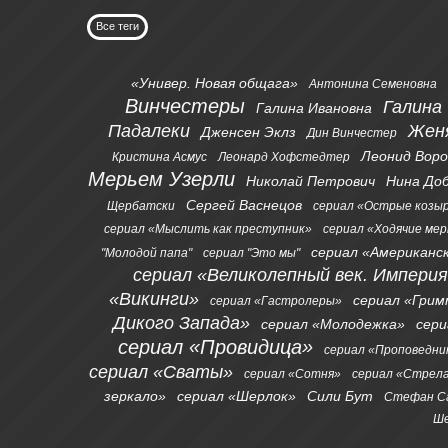
Все теги
«Универ. Новая общага»
Антонина Семеновна
Винчестеры
Галина
Галина Ивановна
Падалеки
Жен
Дженсен Эклз
Дин Винчестер
Леонид Вор
Кристина Асмус
Леонард Хофстедтер
Мерьем Узерли
Николай Петрович
Нина До
Сергей Васнецов
Щербатски
сериал «Острые козы
сериал «Мыслить как преступник»
сериал «Ходячие ме
сериал «Американс
"Молодой папа"
сериал "Это мы"
сериал «Великолепный век. Импери
«Викинги»
сериал «Грим
сериал «Гастролеры»
Дикого Запада»
сериал «Молодежка»
сер
сериал «Провидица»
сериал «Проповедни
сериал «Сваты»
сериал «Сотня»
сериал «Стрел
зеркало»
сериал «Шерлок»
Сили Бут
Стефан С
Ше