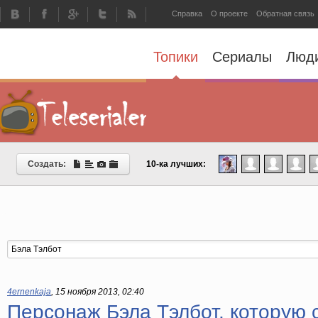
Справка
О проекте
Обратная связь
Топики
Сериалы
Люд
Создать:
10-ка лучших:
4ernenkaja
,
15 ноября 2013, 02:40
Персонаж Бэла Тэлбот, которую 