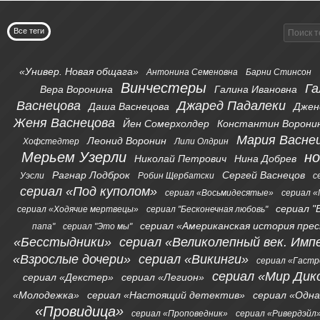
Все теги
«Универ. Новая общага»
Антонина Семеновна
Барни Стинсон
Винчестеры
Га
Вера Воронина
Галина Ивановна
Васнецова
Джаред Падалеки
Даша Васнецова
Джен
Женя Васнецова
Йен Сомерхолдер
Константин Ворони
Мария Васне
Леонид Воронин
Хофстедтер
Лили Олдрин
Мерьем Узерли
н
Николай Петрович
Нина Добрев
Рагнар Лодброк
Сергей Васнецов
Уэсли
Робин Щербатски
с
сериал «Под куполом»
сериал «Восьмидесятые»
сериал «
сериал "
сериал «Ходячие мертвецы»
сериал "Бесконечная любовь"
сериал «Американская история пре
папа"
сериал "Это мы"
«Бесстыдники»
сериал «Великолепный век. Имп
«Взрослые дочери»
сериал «Викинги»
сериал «Гаст
сериал «Мир Дик
сериал «Декстер»
сериал «Легион»
«Молодежка»
сериал «Настоящий детектив»
сериал «Одна
«Провидица»
сериал «Проповедник»
сериал «Ривердэйл