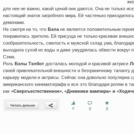
жиз
для нее не важно, какой ценой они даются. Она не только иск
настоящий знаток загробного мира. Ей частенько приходилос
демонами.
Не смотря на то, что
Бэла
не является положительным героем
понравилась зрителю. Ей присуща не только красивая внешно
сообразительность, смелость и мужской склад ума, благодар
выходила сухой из воды и даже умудрялась обвести вокруг 
Сэма.
Роль
Бэлы Тэлбот
досталась молодой и красивой актрисе
Л
своей привлекательной внешности и безграничному таланту 
карьеру модели и актрисы. Сейчас она довольно популярна с
американского кинематографа и все это благодаря ролям в та
как
«Сверхъестественное», «Дневники вампира» и «Ходяч
Читать дальше
0
0
0