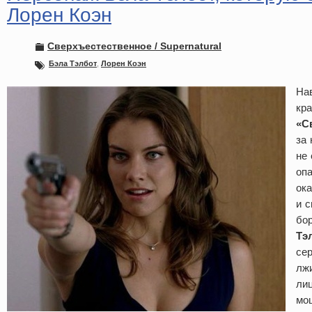
Лорен Коэн
Сверхъестественное / Supernatural
Бэла Тэлбот
,
Лорен Коэн
На
кр
«С
за
не
оп
ока
и с
бо
Тэ
сер
лж
лиц
мо