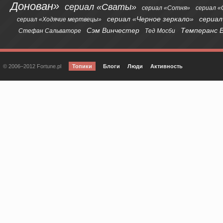
Донован»
сериал «Сваты»
сериал «Сотня»
сериал 
сериал «Черное зеркало»
сериал
сериал «Ходячие мертвецы»
Сэм Винчестер
Темперанс 
Стефан Сальваторе
Тед Мосби
© 2006–2012 Fortune.pl
Топики
Блоги
Люди
Активность