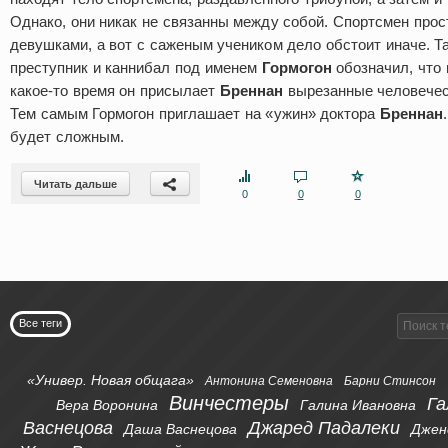
Однако, они никак не связанны между собой. Спортсмен прос
девушками, а вот с саженым учеником дело обстоит иначе. Т
преступник и каннибал под именем
Гормогон
обозначил, что 
какое-то время он присылает
Бреннан
вырезанные человечес
Тем самым Гормогон приглашает на «ужин» доктора
Бреннан
будет сложным.
Читать дальше
0
0
0
Все теги
«Универ. Новая общага»
Антонина Семеновна
Барни Стинсон
Винчестеры
Га
Вера Воронина
Галина Ивановна
Васнецова
Джаред Падалеки
Даша Васнецова
Джен