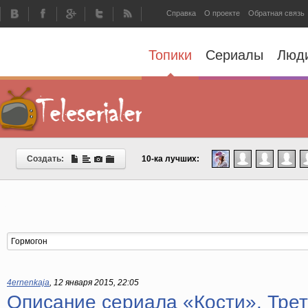
Справка
О проекте
Обратная связь
Топики
Сериалы
Люд
Создать:
10-ка лучших:
4ernenkaja
,
12 января 2015, 22:05
Описание сериала «Кости». Трет