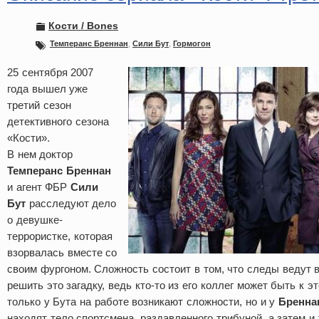
Кости / Bones
Темперанс Бреннан
,
Сили Бут
,
Гормогон
25 сентября 2007
года вышел уже
третий сезон
детективного сезона
«Кости».
В нем доктор
Темперанс Бреннан
и агент ФБР
Сили
Бут
расследуют дело
о девушке-
террористке, которая
взорвалась вместе со
своим фургоном. Сложность состоит в том, что следы ведут 
решить это загадку, ведь кто-то из его коллег может быть к э
только у Бута на работе возникают сложности, но и у
Бренна
находят тело спортсмена, раздавленного трибуной, а затем и 