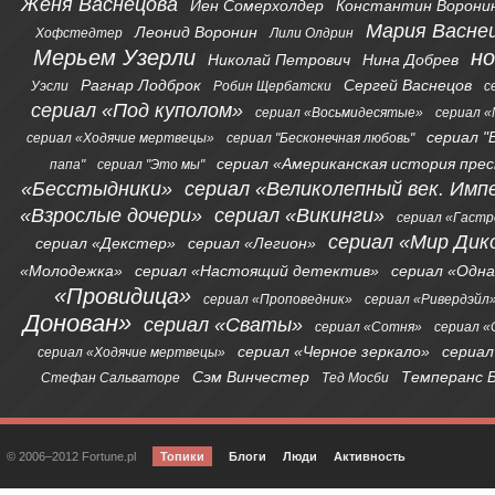
Женя Васнецова
Йен Сомерхолдер
Константин Ворони
Мария Васне
Леонид Воронин
Хофстедтер
Лили Олдрин
Мерьем Узерли
н
Николай Петрович
Нина Добрев
Рагнар Лодброк
Сергей Васнецов
Уэсли
Робин Щербатски
с
сериал «Под куполом»
сериал «Восьмидесятые»
сериал «
сериал "
сериал «Ходячие мертвецы»
сериал "Бесконечная любовь"
сериал «Американская история пре
папа"
сериал "Это мы"
«Бесстыдники»
сериал «Великолепный век. Имп
«Взрослые дочери»
сериал «Викинги»
сериал «Гаст
сериал «Мир Дик
сериал «Декстер»
сериал «Легион»
«Молодежка»
сериал «Настоящий детектив»
сериал «Одна
«Провидица»
сериал «Проповедник»
сериал «Ривердэйл
Донован»
сериал «Сваты»
сериал «Сотня»
сериал 
сериал «Черное зеркало»
сериал
сериал «Ходячие мертвецы»
Сэм Винчестер
Темперанс 
Стефан Сальваторе
Тед Мосби
© 2006–2012 Fortune.pl
Топики
Блоги
Люди
Активность