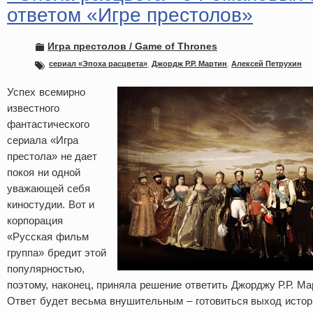
ответом «Игре престолов»
Игра престолов / Game of Thrones
сериал «Эпоха расцвета»
,
Джордж Р.Р. Мартин
,
Алексей Петрухин
Успех всемирно
известного
фантастического
сериала «Игра
престола» не дает
покоя ни одной
уважающей себя
киностудии. Вот и
корпорация
«Русская фильм
группа» бредит этой
популярностью,
поэтому, наконец, приняла решение ответить Джорджу Р.Р. Мар
Ответ будет весьма внушительным – готовиться выход истор