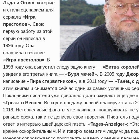
Льда и Огня»
, которые
и стали сценарием для
сериала
«Игра
престолов»
. Свою
первую работу из этой
серии он написал в
1996 году. Она
получила название
«Игра престолов»
. В
1998 году она выпустил следующую книгу —
«Битва королей
увидела его третья книга —
«Буря мечей»
. В 2005 году
Джор
написание
«Пира стервятников»
, а в 2011 году —
«Танец с 
этим книгам и снимается сейчас один из самых успешных се
Поклонники писателя уже довольно долго ожидают еще две к
«Грезы о Весне»
. Выход в продажу первой планируется на 20
2018. Нетерпеливые фанаты уже начинают подшучивать, не 
раньше срока, так и не дописав свои творения. Писатель под
ответ в интервью швейцарской газеты
«Tages-Anzeiger»
: «Эт
крайне оскорбительным. И я говорю всем этим людям: да пош
монолог сопровождался приподнятым вверх средним пальцем