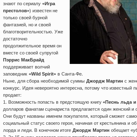
знают по сериалу
«Игра
престолов»
) известен не
только своей бурной
фантазией, но и своей
благотворительностью. Уже
достаточно
продолжительное время он
вместе со своей супругой
Пэррис МакБрайд
поддерживает волчий
заповедник
«Wild Spirit»
в Санта-Фе.
Ныне, для сбора необходимой суммы
Джордж Мартин
с жен
конкурс. Идея невероятно интересна, потому что известный п
продает:
1. Возможность попасть в предстоящую книгу
«Песнь льда и
долларов фанатам сценариста предлагается один женский и 
Они будут названы именем покупателя, который сможет сам
социальный статус своего героя, начиная от крестьянина и о
лорда и леди. В конечном итоге
Джордж Мартин
обещает «уб