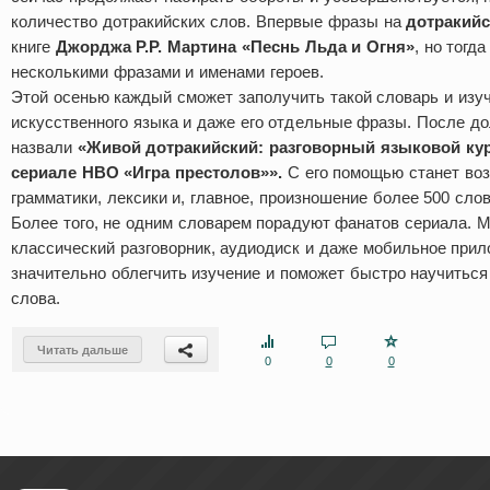
количество дотракийских слов. Впервые фразы на
дотракий
книге
Джорджа Р.Р. Мартина «Песнь Льда и Огня»
, но тогд
несколькими фразами и именами героев.
Этой осенью каждый сможет заполучить такой словарь и изуч
искусственного языка и даже его отдельные фразы. После до
назвали
«Живой дотракийский: разговорный языковой кур
сериале HBO «Игра престолов»».
С его помощью станет во
грамматики, лексики и, главное, произношение более 500 сло
Более того, не одним словарем порадуют фанатов сериала. 
классический разговорник, аудиодиск и даже мобильное прил
значительно облегчить изучение и поможет быстро научиться
слова.
Читать дальше
0
0
0