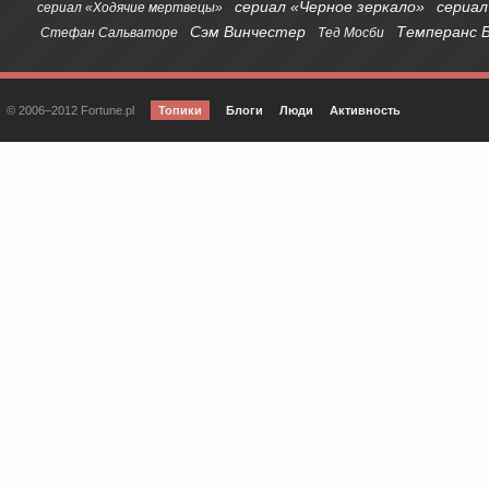
сериал «Черное зеркало»
сериал
сериал «Ходячие мертвецы»
Сэм Винчестер
Темперанс 
Стефан Сальваторе
Тед Мосби
© 2006–2012 Fortune.pl
Топики
Блоги
Люди
Активность