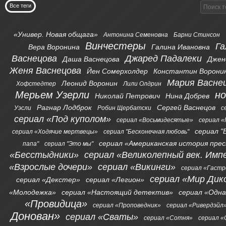
Все теги
«Универ. Новая общага»
Антонина Семеновна
Барни Стинсон
Винчестеры
Га
Вера Воронина
Галина Ивановна
Васнецова
Джаред Падалеки
Даша Васнецова
Джен
Женя Васнецова
Йен Сомерхолдер
Константин Ворони
Мария Васне
Леонид Воронин
Хофстедтер
Лили Олдрин
Мерьем Узерли
н
Николай Петрович
Нина Добрев
Рагнар Лодброк
Сергей Васнецов
Уэсли
Робин Щербатски
с
сериал «Под куполом»
сериал «Восьмидесятые»
сериал «
сериал "
сериал «Ходячие мертвецы»
сериал "Бесконечная любовь"
сериал «Американская история пре
папа"
сериал "Это мы"
«Бесстыдники»
сериал «Великолепный век. Имп
«Взрослые дочери»
сериал «Викинги»
сериал «Гаст
сериал «Мир Дик
сериал «Декстер»
сериал «Легион»
«Молодежка»
сериал «Настоящий детектив»
сериал «Одна
«Провидица»
сериал «Проповедник»
сериал «Ривердэйл
Донован»
сериал «Сваты»
сериал «Сотня»
сериал 