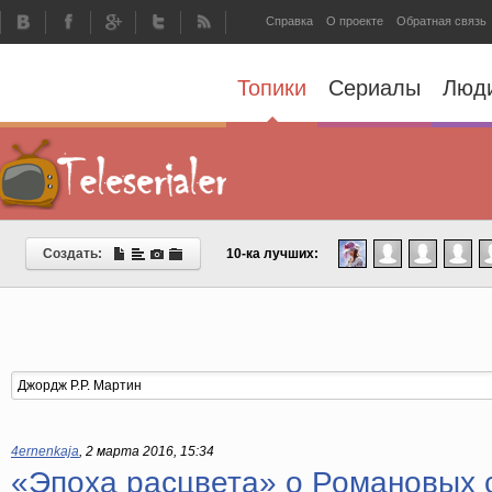
Справка
О проекте
Обратная связь
Топики
Сериалы
Люд
Создать:
10-ка лучших:
4ernenkaja
,
2 марта 2016, 15:34
«Эпоха расцвета» о Романовых 