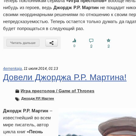
Теперь поклонникам сериала
«Игра престолов»
вообще нельз
нибудь из героев, ведь
Джордж Р.Р. Мартин
не пощадит нико
своими неординарными решениями по отношению к своим пе
непредсказуемостью. Теперь остается только думать да гадат
будет попрощаться в следующий раз.
Читать дальше
0
0
0
4ernenkaja
,
11 июля 2014, 01:13
Довели Джорджа Р.Р. Мартина!
Игра престолов / Game of Thrones
Джордж Р.Р. Мартин
Джордж Р.Р. Мартин
–
известнейший во всем
мире писатель, автор
цикла книг
«Песнь