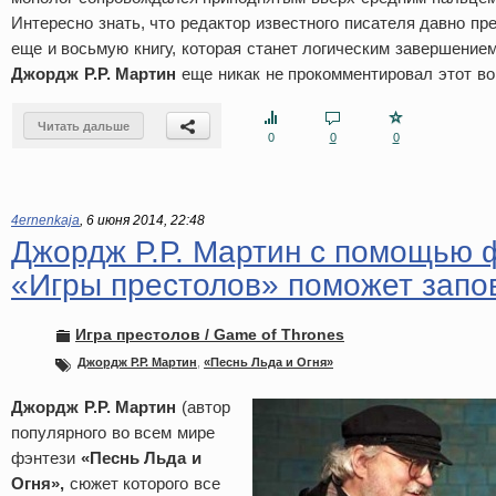
Интересно знать, что редактор известного писателя давно пр
еще и восьмую книгу, которая станет логическим завершением
Джордж Р.Р. Мартин
еще никак не прокомментировал этот во
Читать дальше
0
0
0
4ernenkaja
,
6 июня 2014, 22:48
Джордж Р.Р. Мартин с помощью 
«Игры престолов» поможет запо
Игра престолов / Game of Thrones
Джордж Р.Р. Мартин
,
«Песнь Льда и Огня»
Джордж Р.Р. Мартин
(автор
популярного во всем мире
фэнтези
«Песнь Льда и
Огня»,
сюжет которого все