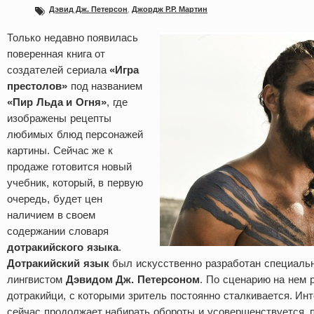
Дэвид Дж. Петерсон
,
Джордж Р.Р. Мартин
Только недавно появилась
поверенная книга от
создателей сериала
«Игра
престолов»
под названием
«Пир Льда и Огня»
, где
изображены рецепты
любимых блюд персонажей
картины. Сейчас же к
продаже готовится новый
учебник, который, в первую
очередь, будет цен
наличием в своем
содержании словаря
дотракийского языка
.
Дотракийский язык
был искусственно разработан специальн
лингвистом
Дэвидом Дж. Петерсоном
. По сценарию на нем 
дотракийци, с которыми зритель постоянно сталкивается. Инт
сейчас продолжает набирать обороты и усовершенствуется, 