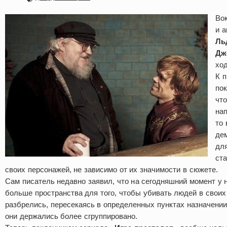
Вок
и а
Ль
Дж
хо
К п
по
чт
на
то 
де
дл
ст
своих персонажей, не зависимо от их значимости в сюжете.
Сам писатель недавно заявил, что на сегодняшний момент у 
больше пространства для того, чтобы убивать людей в своих
разбрелись, пересекаясь в определенных пунктах назначении,
они держались более сгруппировано.