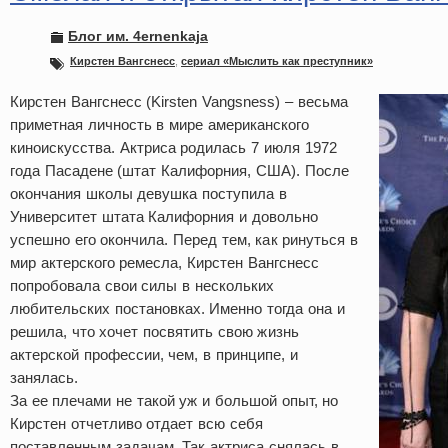
Блог им. 4ernenkaja
Кирстен Вангснесс
,
сериал «Мыслить как преступник»
Кирстен Вангснесс (Kirsten Vangsness) – весьма
приметная личность в мире американского
киноискусства. Актриса родилась 7 июля 1972
года Пасадене (штат Калифорния, США). После
окончания школы девушка поступила в
Университет штата Калифорния и довольно
успешно его окончила. Перед тем, как ринуться в
мир актерского ремесла, Кирстен Вангснесс
попробовала свои силы в нескольких
любительских постановках. Именно тогда она и
решила, что хочет посвятить свою жизнь
актерской профессии, чем, в принципе, и
занялась.
За ее плечами не такой уж и большой опыт, но
Кирстен отчетливо отдает всю себя
поставленным задачам. Так актриса снялась в