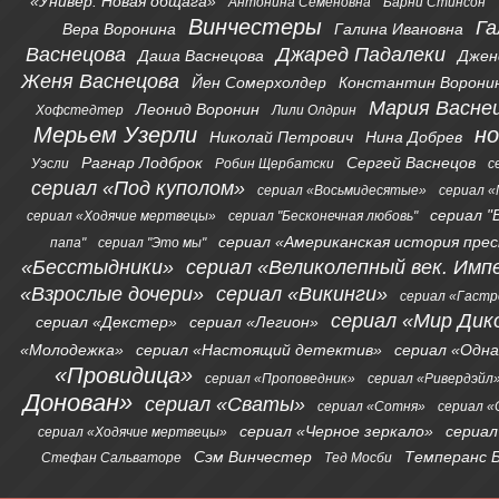
«Универ. Новая общага»
Антонина Семеновна
Барни Стинсон
Винчестеры
Га
Вера Воронина
Галина Ивановна
Васнецова
Джаред Падалеки
Даша Васнецова
Джен
Женя Васнецова
Йен Сомерхолдер
Константин Ворони
Мария Васне
Леонид Воронин
Хофстедтер
Лили Олдрин
Мерьем Узерли
н
Николай Петрович
Нина Добрев
Рагнар Лодброк
Сергей Васнецов
Уэсли
Робин Щербатски
с
сериал «Под куполом»
сериал «Восьмидесятые»
сериал «
сериал "
сериал «Ходячие мертвецы»
сериал "Бесконечная любовь"
сериал «Американская история пре
папа"
сериал "Это мы"
«Бесстыдники»
сериал «Великолепный век. Имп
«Взрослые дочери»
сериал «Викинги»
сериал «Гаст
сериал «Мир Дик
сериал «Декстер»
сериал «Легион»
«Молодежка»
сериал «Настоящий детектив»
сериал «Одна
«Провидица»
сериал «Проповедник»
сериал «Ривердэйл
Донован»
сериал «Сваты»
сериал «Сотня»
сериал 
сериал «Черное зеркало»
сериал
сериал «Ходячие мертвецы»
Сэм Винчестер
Темперанс 
Стефан Сальваторе
Тед Мосби