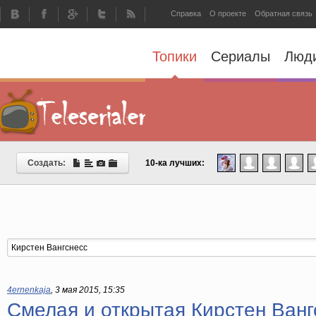
Справка
О проекте
Обратная связь
Топики
Сериалы
Люд
Создать:
10-ка лучших:
4ernenkaja
,
3 мая 2015, 15:35
Смелая и открытая Кирстен Ванг