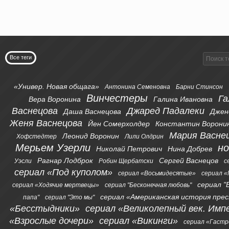
Все теги
«Универ. Новая общага»
Антонина Семеновна
Барни Стинсон
Винчестеры
Га
Вера Воронина
Галина Ивановна
Васнецова
Джаред Падалеки
Даша Васнецова
Джен
Женя Васнецова
Йен Сомерхолдер
Константин Ворони
Мария Васне
Леонид Воронин
Хофстедтер
Лили Олдрин
Мерьем Узерли
н
Николай Петрович
Нина Добрев
Рагнар Лодброк
Сергей Васнецов
Уэсли
Робин Щербатски
с
сериал «Под куполом»
сериал «Восьмидесятые»
сериал «
сериал "
сериал «Ходячие мертвецы»
сериал "Бесконечная любовь"
сериал «Американская история пре
папа"
сериал "Это мы"
«Бесстыдники»
сериал «Великолепный век. Имп
«Взрослые дочери»
сериал «Викинги»
сериал «Гаст