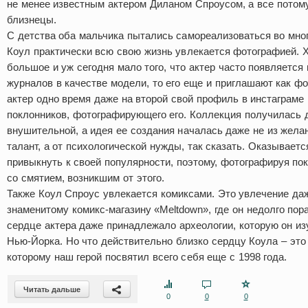
не менее известным актером Диланом Спроусом, а все потому,
близнецы.
С детства оба мальчика пытались самореализоваться во мног
Коул практически всю свою жизнь увлекается фотографией. 
большое и уж сегодня мало того, что актер часто появляется
журналов в качестве модели, то его еще и приглашают как фо
актер одно время даже на второй свой профиль в инстаграм
поклонников, фотографирующего его. Коллекция получилась 
внушительной, а идея ее создания началась даже не из жела
талант, а от психологической нужды, так сказать. Оказывает
привыкнуть к своей популярности, поэтому, фотографируя по
со смятием, возникшим от этого.
Также Коул Спроус увлекается комиксами. Это увлечение даже
знаменитому комикс-магазину «Meltdown», где он недолго пор
сердце актера даже принадлежало археологии, которую он из
Нью-Йорка. Но что действительно близко сердцу Коула – это
которому наш герой посвятил всего себя еще с 1998 года.
Читать дальше
0
0
0