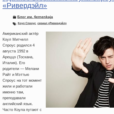
«Ривердэйл»
Блог им. 4ernenkaja
Коул Спроус
,
сериал «Ривердэйл»
Американский актёр
Коул Митчелл
Спроус родился 4
августа 1992 в
Ареццо (Тоскана,
Италия). Его
родители — Мелани
Райт и Мэттью
Спроус на тот момент
жили и работали
именно там,
преподавали
английский язык.
Часто Коула путают с