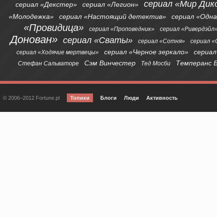
сериал «Мир Дик
сериал «Декстер»
сериал «Легион»
«Молодежка»
сериал «Настоящий детектив»
сериал «Одна
«Провидица»
сериал «Проповедник»
сериал «Ривердэйл
Донован»
сериал «Сваты»
сериал «Сотня»
сериал 
сериал «Черное зеркало»
сериал
сериал «Ходячие мертвецы»
Сэм Винчестер
Темперанс 
Стефан Сальваторе
Тед Мосби
© 2006–2012 Fortune.pl
Топики
Блоги
Люди
Активность