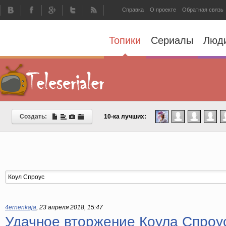
Справка
О проекте
Обратная связь
Топики
Сериалы
Люд
Создать:
10-ка лучших:
4ernenkaja
,
23 апреля 2018, 15:47
Удачное вторжение Коула Спроу