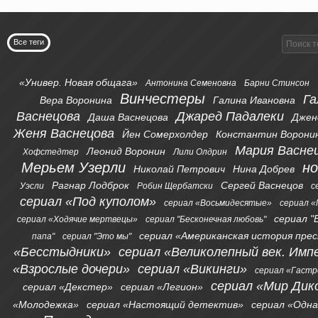
Все теги
«Универ. Новая общага»
Антонина Семеновна
Барни Стинсон
Винчестеры
Га
Вера Воронина
Галина Ивановна
Васнецова
Джаред Падалеки
Даша Васнецова
Джен
Женя Васнецова
Йен Сомерхолдер
Константин Ворони
Мария Васне
Леонид Воронин
Хофстедтер
Лили Олдрин
Мерьем Узерли
н
Николай Петрович
Нина Добрев
Рагнар Лодброк
Сергей Васнецов
Уэсли
Робин Щербатски
с
сериал «Под куполом»
сериал «Восьмидесятые»
сериал «
сериал "
сериал «Ходячие мертвецы»
сериал "Бесконечная любовь"
сериал «Американская история пре
папа"
сериал "Это мы"
«Бесстыдники»
сериал «Великолепный век. Имп
«Взрослые дочери»
сериал «Викинги»
сериал «Гаст
сериал «Мир Дик
сериал «Декстер»
сериал «Легион»
«Молодежка»
сериал «Настоящий детектив»
сериал «Одна