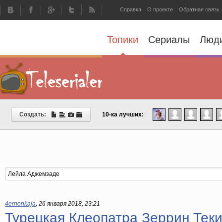
Справка
О проекте
Обратная связь
Топики
Сериалы
Люд
Создать:
10-ка лучших:
4ernenkaja
,
26 января 2018, 23:21
Турецкая Клеопатра Зеррин Тек