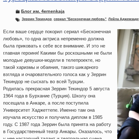
Блог им. 4ernenkaja
Зеррин Текиндор
,
сериал "Бесконечная любовь"
,
Лейла Аджемзаде
Если ваше сердце покорил сериал «Бесконечная
любовь», то одна актриса непременно должна
была приковать к себе все внимание. И это не
главная героиня! Какими бы роскошными не были
молодые девушки-модели в телепроекте, но
такой харизмы и обаяния, такого шикарного
взгляда и очаровательного голоса как у Зеррин
Текиндор не сыскать во всей Турции.
Родилась прекрасная Зеррин Текиндор 5 августа
1964 года в Бурхание (Турция). Школу она
посещала в Анкаре, а после поступила
Университет Хаджеттепе. Именно там она
изучала искусство и получила диплом в 1985
году. С 1987 года Зеррин была принята на работу
в Государственный театр Анкары. Оказалось, что
у нее настоящий талант и театральная сцена