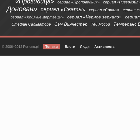
«Провидица»
сериал «Проповедник»
сериал «Ривердэйл
Донован»
сериал «Сваты»
сериал «Сотня»
сериал 
сериал «Черное зеркало»
сериал
сериал «Ходячие мертвецы»
Сэм Винчестер
Темперанс 
Стефан Сальваторе
Тед Мосби
© 2006–2012 Fortune.pl
Топики
Блоги
Люди
Активность