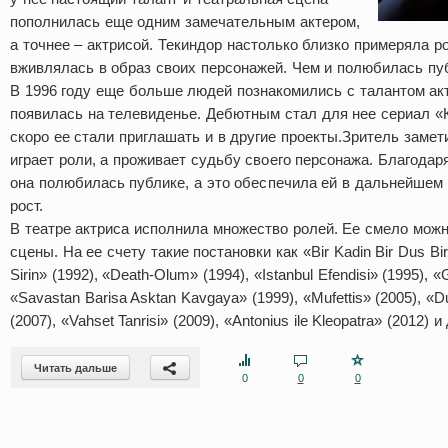
пополнилась еще одним замечательным актером,
а точнее – актрисой. Текиндор настолько близко примеряла ро
вживлялась в образ своих персонажей. Чем и полюбилась пу
В 1996 году еще больше людей познакомились с талантом акт
появилась на телевиденье. Дебютным стал для нее сериал «
скоро ее стали приглашать и в другие проекты.Зритель замети
играет роли, а проживает судьбу своего персонажа. Благодар
она полюбилась публике, а это обеспечила ей в дальнейшем
рост.
В театре актриса исполнила множество ролей. Ее смело мож
сцены. На ее счету такие постановки как «Bir Kadin Bir Dus Bir 
Sirin» (1992), «Death-Olum» (1994), «Istanbul Efendisi» (1995), «G
«Savastan Barisa Asktan Kavgaya» (1999), «Mufettis» (2005), «D
(2007), «Vahset Tanrisi» (2009), «Antonius ile Kleopatra» (2012) 
Читать дальше
0
0
0