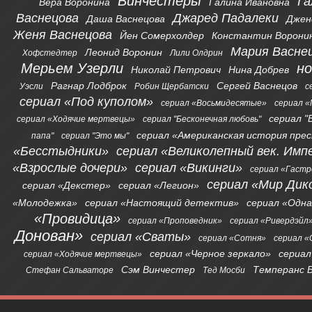
Винчестеры
Га
Вера Воронина
Галина Ивановна
Васнецова
Джаред Падалеки
Даша Васнецова
Джен
Женя Васнецова
Йен Сомерхолдер
Константин Ворони
Мария Васне
Леонид Воронин
Хофстедтер
Лили Олдрин
Мерьем Узерли
н
Николай Петрович
Нина Добрев
Рагнар Лодброк
Сергей Васнецов
Уэсли
Робин Щербатски
с
сериал «Под куполом»
сериал «Восьмидесятые»
сериал «
сериал "
сериал «Ходячие мертвецы»
сериал "Бесконечная любовь"
сериал «Американская история пре
папа"
сериал "Это мы"
«Бесстыдники»
сериал «Великолепный век. Имп
«Взрослые дочери»
сериал «Викинги»
сериал «Гаст
сериал «Мир Дик
сериал «Декстер»
сериал «Легион»
«Молодежка»
сериал «Настоящий детектив»
сериал «Одна
«Провидица»
сериал «Проповедник»
сериал «Ривердэйл
Донован»
сериал «Сваты»
сериал «Сотня»
сериал 
сериал «Черное зеркало»
сериал
сериал «Ходячие мертвецы»
Сэм Винчестер
Темперанс 
Стефан Сальваторе
Тед Мосби