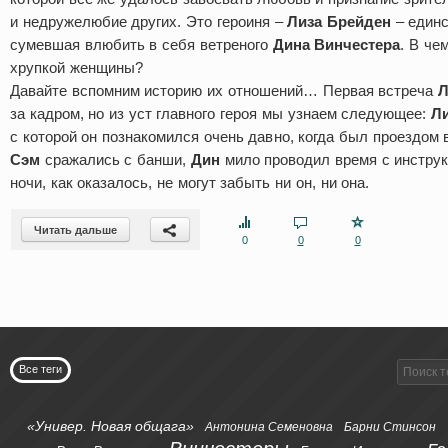
и недружелюбие других. Это героиня –
Лиза Брейден
– единс
сумевшая влюбить в себя ветреного
Дина Винчестера
. В че
хрупкой женщины?
Давайте вспомним историю их отношений… Первая встреча
Л
за кадром, но из уст главного героя мы узнаем следующее:
Л
с которой он познакомился очень давно, когда был проездом в
Сэм
сражались с банши,
Дин
мило проводил время с инструкт
ночи, как оказалось, не могут забыть ни он, ни она.
Читать дальше
0
0
0
Все теги
«Универ. Новая общага»
Антонина Семеновна
Барни Стинсон