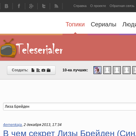
Справка
О проекте
Обратная связь
Топики
Сериалы
Люд
Создать:
10-ка лучших:
4ernenkaja
,
2 декабря 2013, 17:34
В чем секрет Лизы Брейден (Син