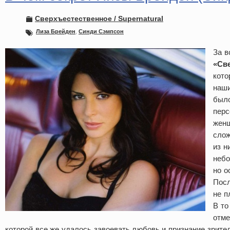
Сверхъестественное / Supernatural
Лиза Брейден
,
Синди Сэмпсон
За в
«Св
кото
наши
было
перс
женщ
слож
из н
небо
но о
Посл
не п
В то
отме
которой все же удалось завоевать любовь и признание зрител