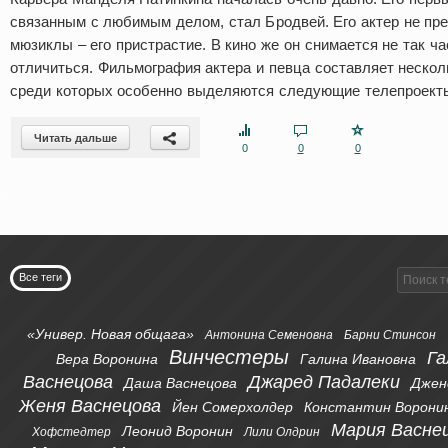
связанным с любимым делом, стал Бродвей. Его актер не пред
мюзиклы – его пристрастие. В кино же он снимается не так ча
отличиться. Фильмография актера и певца составляет нескол
среди которых особенно выделяются следующие телепроект
Читать дальше
0
0
0
Все теги
«Универ. Новая общага»
Антонина Семеновна
Барни Стинсон
Винчестеры
Га
Вера Воронина
Галина Ивановна
Васнецова
Джаред Падалеки
Даша Васнецова
Джен
Женя Васнецова
Йен Сомерхолдер
Константин Ворони
Мария Васне
Леонид Воронин
Хофстедтер
Лили Олдрин