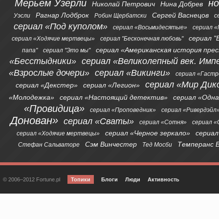
Мерьем Узерли
н
Николай Петрович
Нина Добрев
Рагнар Лодброк
Сергей Васнецов
Уэсли
Робин Щербатски
с
сериал «Под куполом»
сериал «Восьмидесятые»
сериал «
сериал "
сериал «Ходячие мертвецы»
сериал "Бесконечная любовь"
сериал «Американская история пре
папа"
сериал "Это мы"
«Бесстыдники»
сериал «Великолепный век. Имп
«Взрослые дочери»
сериал «Викинги»
сериал «Гаст
сериал «Мир Дик
сериал «Декстер»
сериал «Легион»
«Молодежка»
сериал «Настоящий детектив»
сериал «Одна
«Провидица»
сериал «Проповедник»
сериал «Ривердэйл
Донован»
сериал «Сваты»
сериал «Сотня»
сериал 
сериал «Черное зеркало»
сериал
сериал «Ходячие мертвецы»
Сэм Винчестер
Темперанс 
Стефан Сальваторе
Тед Мосби
© 2006–2012 Fortune.pl
Топики
Блоги
Люди
Активность