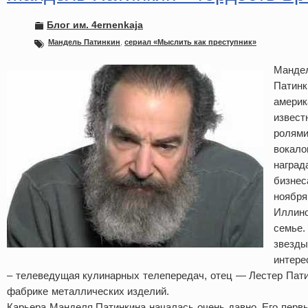
Блог им. 4ernenkaja
Мандель Патинкин
,
сериал «Мыслить как преступник»
Манде
Патинк
америк
извест
ролями
вокало
наград
бизнес
ноября
Иллино
семье.
звезды
интере
– телеведущая кулинарных телепередач, отец — Лестер Пати
фабрике металлических изделий.
Карьера Манделя Патинкина началась очень давно. Его перв