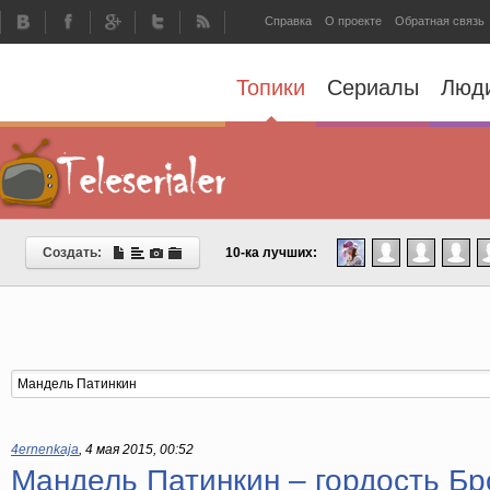
Справка
О проекте
Обратная связь
Топики
Сериалы
Люд
Создать:
10-ка лучших:
4ernenkaja
,
4 мая 2015, 00:52
Мандель Патинкин – гордость Бр