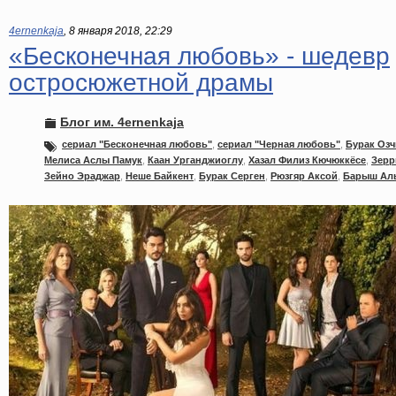
4ernenkaja
,
8 января 2018, 22:29
«Бесконечная любовь» - шедевр
остросюжетной драмы
Блог им. 4ernenkaja
сериал "Бесконечная любовь"
,
сериал "Черная любовь"
,
Бурак Озч
Мелиса Аслы Памук
,
Каан Урганджиоглу
,
Хазал Филиз Кючюккёсе
,
Зерр
Зейно Эраджар
,
Неше Байкент
,
Бурак Серген
,
Рюзгяр Аксой
,
Барыш Ал