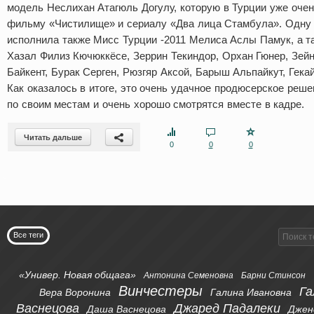
модель Неслихан Атагюль Догулу, которую в Турции уже очен
фильму «Чистилище» и сериалу «Два лица Стамбула». Одну 
исполнила также Мисс Турции -2011 Мелиса Аслы Памук, а та
Хазал Филиз Кючюккёсе, Зеррин Текиндор, Орхан Гюнер, Зей
Байкент, Бурак Серген, Рюзгяр Аксой, Барыш Альпайкут, Гека
Как оказалось в итоге, это очень удачное продюсерское решен
по своим местам и очень хорошо смотрятся вместе в кадре.
Читать дальше
0
0
0
Все теги
«Универ. Новая общага»
Антонина Семеновна
Барни Стинсон
Винчестеры
Га
Вера Воронина
Галина Ивановна
Васнецова
Джаред Падалеки
Даша Васнецова
Джен