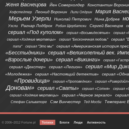
Женя Васнецова
Йен Сомерхолдер
Константин Ворони
Мария Васне
Леонид Воронин
Хофстедтер
Лили Олдрин
Мерьем Узерли
н
Николай Петрович
Нина Добрев
Рагнар Лодброк
Сергей Васнецов
Уэсли
Робин Щербатски
с
сериал «Под куполом»
сериал «Восьмидесятые»
сериал «
сериал "
сериал «Ходячие мертвецы»
сериал "Бесконечная любовь"
сериал «Американская история пре
папа"
сериал "Это мы"
«Бесстыдники»
сериал «Великолепный век. Имп
«Взрослые дочери»
сериал «Викинги»
сериал «Гаст
сериал «Мир Дик
сериал «Декстер»
сериал «Легион»
«Молодежка»
сериал «Настоящий детектив»
сериал «Одна
«Провидица»
сериал «Проповедник»
сериал «Ривердэйл
Донован»
сериал «Сваты»
сериал «Сотня»
сериал 
сериал «Черное зеркало»
сериал
сериал «Ходячие мертвецы»
Сэм Винчестер
Темперанс 
Стефан Сальваторе
Тед Мосби
© 2006–2012 Fortune.pl
Топики
Блоги
Люди
Активность