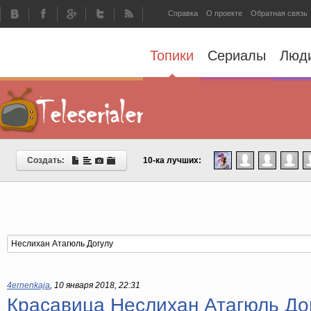
Справка
О проекте
Обратная связь
Топики
Сериалы
Люд
Создать:
10-ка лучших:
4ernenkaja
,
10 января 2018, 22:31
Красавица Неслихан Атагюль Дог