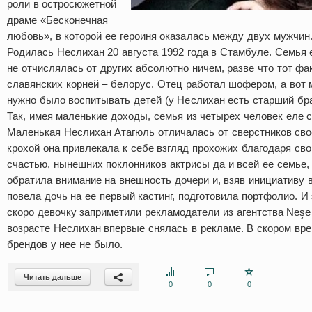
роли в остросюжетной
драме «Бесконечная
любовь», в которой ее героиня оказалась между двух мужчин
Родилась Неслихан 20 августа 1992 года в Стамбуле. Семья 
не отчислялась от других абсолютно ничем, разве что тот фак
славянских корней – белорус. Отец работал шофером, а вот 
нужно было воспитывать детей (у Неслихан есть старший бра
Так, имея маленькие доходы, семья из четырех человек еле 
Маленькая Неслихан Атагюль отличалась от сверстников св
крохой она привлекала к себе взгляд прохожих благодаря св
счастью, нынешних поклонников актрисы да и всей ее семье,
обратила внимание на внешность дочери и, взяв инициативу в
повела дочь на ее первый кастинг, подготовила портфолио. И 
скоро девочку заприметили рекламодатели из агентства Neşe
возрасте Неслихан впервые снялась в рекламе. В скором вр
брендов у нее не было.
Читать дальше
0
0
0