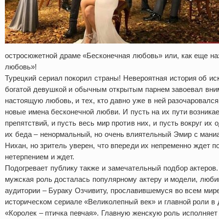
остросюжетной драме «Бесконечная любовь» или, как еще на
любовь»!
Турецкий сериал покорил страны! Невероятная история об и
богатой девушкой и обычным открытым парнем завоевал внима
настоящую любовь, и тех, кто давно уже в ней разочаровался
новые имена бесконечной любви. И пусть на их пути возника
препятствий, и пусть весь мир против них, и пусть вокруг их 
их беда – ненормальный, но очень влиятельный Эмир с мани
Нихан, но зритель уверен, что впереди их непременно ждет по
нетерпением и ждет.
Подогревает публику также и замечательный подбор актеров.
мужская роль досталась популярному актеру и модели, люби
аудитории – Бураку Озчивиту, прославившемуся во всем мире
историческом сериале «Великолепный век» и главной роли в
«Королек – птичка певчая». Главную женскую роль исполняет