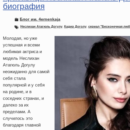
биография
Блог им. 4ernenkaja
Неслихан Атагюль Догулу
,
Кадир Доголу
,
сериал "Бесконечная лю
Молодая, но уже
успешная и всеми
любимая актриса и
модель Неслихан
Атагюль Догулу
неожиданно для самой
себя стала
популярной и у себя
на родине, и в
соседних странах, и
далеко за их
пределами. А
случилось это
благодаря главной