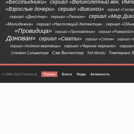
«Бесстыдники»
сериал «Великолепный век. Имп
«Взрослые дочери»
сериал «Викинги»
сериал «Гаст
сериал «Мир Дик
сериал «Декстер»
сериал «Легион»
«Молодежка»
сериал «Настоящий детектив»
сериал «Одна
«Провидица»
сериал «Проповедник»
сериал «Ривердэйл
Донован»
сериал «Сваты»
сериал «Сотня»
сериал 
сериал «Черное зеркало»
сериал
сериал «Ходячие мертвецы»
Сэм Винчестер
Темперанс 
Стефан Сальваторе
Тед Мосби
© 2006–2012 Fortune.pl
Топики
Блоги
Люди
Активность