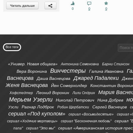
Читать дальше
0
0
0
Все теги
«Универ. Новая общага»
Антонина Семеновна
Барни Стинсон
Винчестеры
Га
Вера Воронина
Галина Ивановна
Васнецова
Джаред Падалеки
Даша Васнецова
Джен
Женя Васнецова
Йен Сомерхолдер
Константин Ворони
Мария Васне
Леонид Воронин
Хофстедтер
Лили Олдрин
Мерьем Узерли
н
Николай Петрович
Нина Добрев
Рагнар Лодброк
Сергей Васнецов
Уэсли
Робин Щербатски
с
сериал «Под куполом»
сериал «Восьмидесятые»
сериал «
сериал "
сериал «Ходячие мертвецы»
сериал "Бесконечная любовь"
сериал «Американская история пре
папа"
сериал "Это мы"