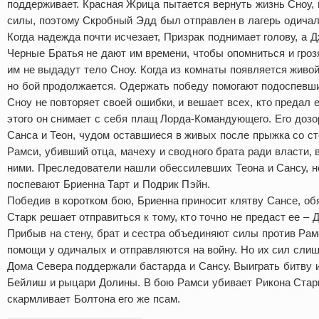
поддерживает. Красная Жрица пытается вернуть жизнь Сноу, н
силы, поэтому Скробный Эдд был отправлен в лагерь одичал
Когда надежда почти исчезает, Призрак поднимает голову, а Д
Черные Братья не дают им времени, чтобы опомниться и гроз
им не выдадут тело Сноу. Когда из комнаты появляется живой
но бой продолжается. Одержать победу помогают подоспевш
Сноу не повторяет своей ошибки, и вешает всех, кто предал 
этого он снимает с себя плащ Лорда-Командующего. Его дозо
Санса и Теон, чудом оставшиеся в живых после прыжка со ст
Рамси, убивший отца, мачеху и сводного брата ради власти,
ними. Преследователи нашли обессилевших Теона и Сансу, н
поспевают Бриенна Тарт и Подрик Пэйн.
Победив в коротком бою, Бриенна приносит клятву Сансе, об
Старк решает отправиться к тому, кто точно не предаст ее – 
Прибыв на стену, брат и сестра объединяют силы против Рам
помощи у одичалых и отправляются на войну. Но их сил сли
Дома Севера поддержали бастарда и Сансу. Выиграть битву 
Бейлиш и рыцари Долины. В бою Рамси убивает Рикона Старк
скармливает Болтона его же псам.