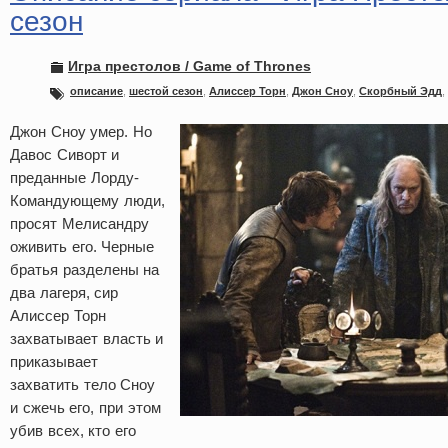
сезон
Игра престолов / Game of Thrones
описание
,
шестой сезон
,
Алиссер Торн
,
Джон Сноу
,
Скорбный Эдд
,
Джон Сноу умер. Но
Давос Сиворт и
преданные Лорду-
Командующему люди,
просят Мелисандру
оживить его. Черные
братья разделены на
два лагеря, сир
Алиссер Торн
захватывает власть и
приказывает
захватить тело Сноу
и сжечь его, при этом
убив всех, кто его