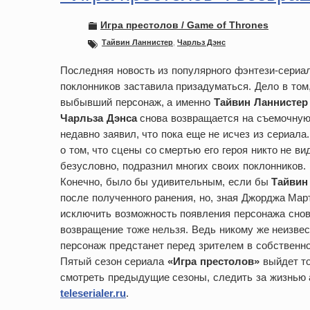
Игра престолов / Game of Thrones
Тайвин Ланнистер
,
Чарльз Дэнс
Последняя новость из популярного фэнтези-сериал
поклонников заставила призадуматься. Дело в том
выбывший персонаж, а именно
Тайвин Ланнистер
Чарльза Дэнса
снова возвращается на съемочную
недавно заявил, что пока еще не исчез из сериала
о том, что сцены со смертью его героя никто не вид
безусловно, подразнил многих своих поклонников.
Конечно, было бы удивительным, если бы
Тайвин
после полученного ранения, но, зная Джорджа Март
исключить возможность появления персонажа снова 
возвращение тоже нельзя. Ведь никому же неизвес
персонаж предстанет перед зрителем в собственно
Пятый сезон сериала
«Игра престолов»
выйдет то
смотреть предыдущие сезоны, следить за жизнью 
teleserialer.ru
.