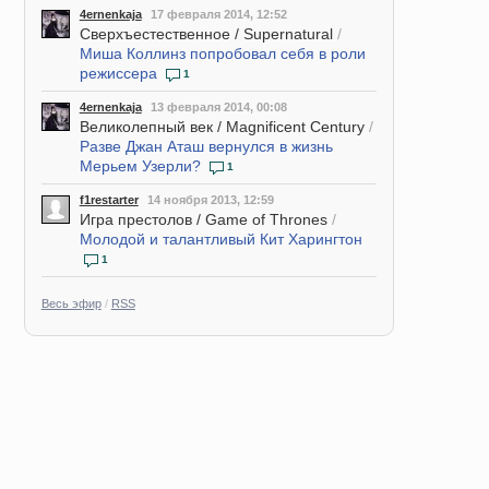
4ernenkaja
17 февраля 2014, 12:52
Сверхъестественное / Supernatural
/
Миша Коллинз попробовал себя в роли
режиссера
1
4ernenkaja
13 февраля 2014, 00:08
Великолепный век / Magnificent Century
/
Разве Джан Аташ вернулся в жизнь
Мерьем Узерли?
1
f1restarter
14 ноября 2013, 12:59
Игра престолов / Game of Thrones
/
Молодой и талантливый Кит Харингтон
1
Весь эфир
/
RSS