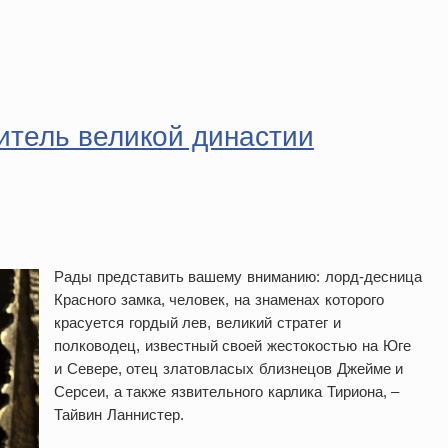
тель великой династии
Рады представить вашему вниманию: лорд-десница
Красного замка, человек, на знаменах которого
красуется гордый лев, великий стратег и
полководец, известный своей жестокостью на Юге
и Севере, отец златовласых близнецов Джейме и
Серсеи, а также язвительного карлика Тириона, –
Тайвин Ланнистер.