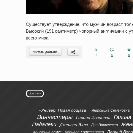
Существует утверждение, что мужчин возраст толь
Высокий (191 сантиметр) чопорный англичанин с 
всего мира.
Читать дальше
0
0
0
Все теги
«Универ. Новая общага»
Антонина Семеновна
Винчестеры
Галина
Галина Ивановна
Падалеки
Жен
Дженсен Эклз
Дин Винчестер
Леонид Вор
Кристина Асмус
Леонард Хофстедтер