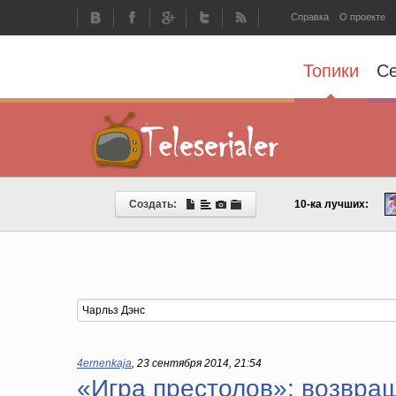
Справка
О проекте
Топики
С
Создать:
10-ка лучших:
4ernenkaja
,
23 сентября 2014, 21:54
«Игра престолов»: возвращ