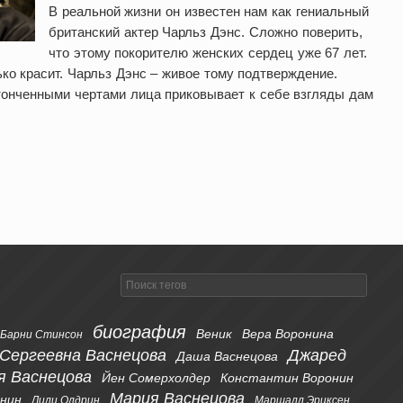
В реальной жизни он известен нам как гениальный
британский актер Чарльз Дэнс. Сложно поверить,
что этому покорителю женских сердец уже 67 лет.
ко красит. Чарльз Дэнс – живое тому подтверждение.
утонченными чертами лица приковывает к себе взгляды дам
биография
Веник
Вера Воронина
Барни Стинсон
 Сергеевна Васнецова
Джаред
Даша Васнецова
я Васнецова
Йен Сомерхолдер
Константин Воронин
Мария Васнецова
онин
Лили Олдрин
Маршалл Эриксен