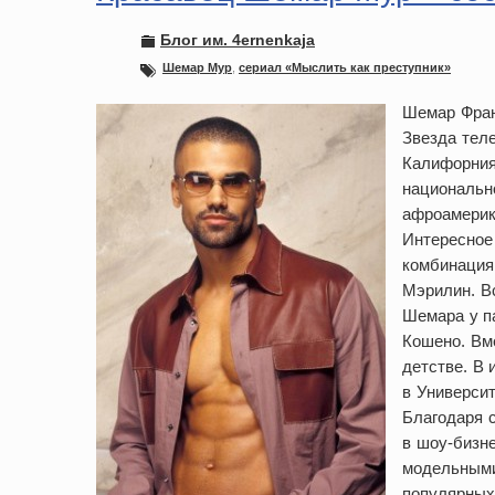
Блог им. 4ernenkaja
Шемар Мур
,
сериал «Мыслить как преступник»
Шемар Фран
Звезда теле
Калифорния
национально
афроамерик
Интересное 
комбинация
Мэрилин. В
Шемара у п
Кошено. Вм
детстве. В 
в Университ
Благодаря 
в шоу-бизн
модельными
популярных 