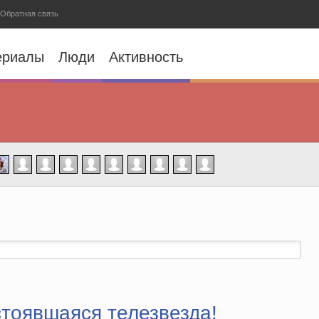
Обратная связь
ериалы
Люди
Активность
тоявшаяся телезвезда!