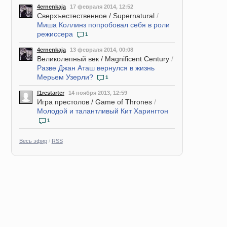
4ernenkaja
17 февраля 2014, 12:52
Сверхъестественное / Supernatural
/
Миша Коллинз попробовал себя в роли
режиссера
1
4ernenkaja
13 февраля 2014, 00:08
Великолепный век / Magnificent Century
/
Разве Джан Аташ вернулся в жизнь
Мерьем Узерли?
1
f1restarter
14 ноября 2013, 12:59
Игра престолов / Game of Thrones
/
Молодой и талантливый Кит Харингтон
1
Весь эфир
/
RSS