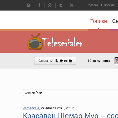
Справка
О проекте
Топики
С
Создать:
10-ка лучших:
4ernenkaja
,
21 апреля 2015, 23:52
Красавец Шемар Мур – сос