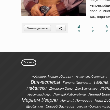
непревзойде
вполне мног
как, впроче
Читать дальше
0
0
0
Все теги
«Универ. Новая общага»
Антонина Семеновна
Винчестеры
Галина
Галина Ивановна
Падалеки
Жен
Дженсен Эклз
Дин Винчестер
Леонид Вор
Кристина Асмус
Леонард Хофстедтер
Мерьем Узерли
Николай Петрович
Нина До
Сергей Васнецов
Щербатски
сериал «Острые козы