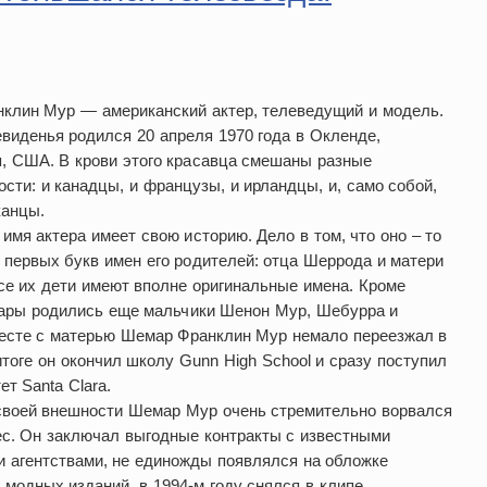
клин Мур — американский актер, телеведущий и модель.
виденья родился 20 апреля 1970 года в Окленде,
, США. В крови этого красавца смешаны разные
сти: и канадцы, и французы, и ирландцы, и, само собой,
анцы.
имя актера имеет свою историю. Дело в том, что оно – то
 первых букв имен его родителей: отца Шеррода и матери
се их дети имеют вполне оригинальные имена. Кроме
ары родились еще мальчики Шенон Мур, Шебурра и
есте с матерью Шемар Франклин Мур немало переезжал в
итоге он окончил школу Gunn High School и сразу поступил
ет Santa Clara.
своей внешности Шемар Мур очень стремительно ворвался
ес. Он заключал выгодные контракты с известными
 агентствами, не единожды появлялся на обложке
модных изданий, в 1994-м году снялся в клипе