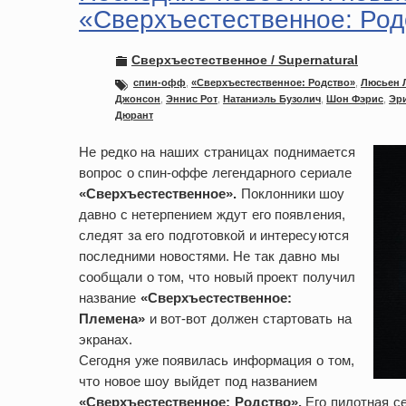
«Сверхъестественное: Род
Сверхъестественное / Supernatural
спин-офф
,
«Сверхъестественное: Родство»
,
Люсьен 
Джонсон
,
Эннис Рот
,
Натаниэль Бузолич
,
Шон Фэрис
,
Эр
Дюрант
Не редко на наших страницах поднимается
вопрос о спин-оффе легендарного сериале
«Сверхъестественное».
Поклонники шоу
давно с нетерпением ждут его появления,
следят за его подготовкой и интересуются
последними новостями. Не так давно мы
сообщали о том, что новый проект получил
название
«Сверхъестественное:
Племена»
и вот-вот должен стартовать на
экранах.
Сегодня уже появилась информация о том,
что новое шоу выйдет под названием
«Сверхъестественное: Родство».
Его пилотная се