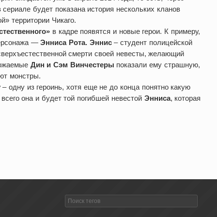
в сериале будет показана история нескольких кланов
й» территории Чикаго.
стественного»
в кадре появятся и новые герои. К примеру,
персонажа —
Энниса Рота. Эннис
– студент полицейской
сверхъестественной смерти своей невесты, желающий
божаемые
Дин и Сэм Винчестеры
показали ему страшную,
уют монстры.
у
– одну из героинь, хотя еще не до конца понятно какую
 всего она и будет той погибшей невестой
Энниса
, которая