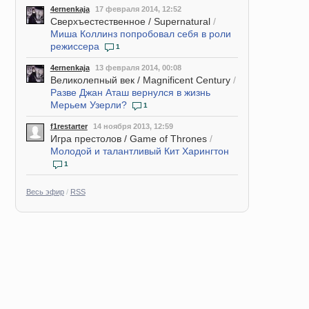
4ernenkaja
17 февраля 2014, 12:52
Сверхъестественное / Supernatural
/
Миша Коллинз попробовал себя в роли
режиссера
1
4ernenkaja
13 февраля 2014, 00:08
Великолепный век / Magnificent Century
/
Разве Джан Аташ вернулся в жизнь
Мерьем Узерли?
1
f1restarter
14 ноября 2013, 12:59
Игра престолов / Game of Thrones
/
Молодой и талантливый Кит Харингтон
1
Весь эфир
/
RSS