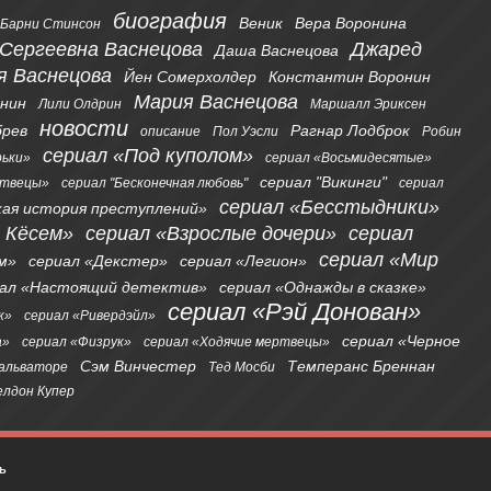
биография
Веник
Вера Воронина
Барни Стинсон
 Сергеевна Васнецова
Джаред
Даша Васнецова
я Васнецова
Йен Сомерхолдер
Константин Воронин
Мария Васнецова
онин
Лили Олдрин
Маршалл Эриксен
новости
брев
Рагнар Лодброк
описание
Пол Уэсли
Робин
сериал «Под куполом»
рьки»
сериал «Восьмидесятые»
сериал "Викинги"
ртвецы»
сериал "Бесконечная любовь"
сериал
сериал «Бесстыдники»
кая история преступлений»
я Кёсем»
сериал «Взрослые дочери»
сериал
сериал «Мир
м»
сериал «Декстер»
сериал «Легион»
иал «Настоящий детектив»
сериал «Однажды в сказке»
сериал «Рэй Донован»
к»
сериал «Ривердэйл»
сериал «Черное
а»
сериал «Физрук»
сериал «Ходячие мертвецы»
Сэм Винчестер
Темперанс Бреннан
альваторе
Тед Мосби
лдон Купер
ь