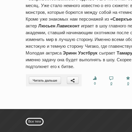
месяц. Уже стало немного известно о его сюжете: 
монстров, которые борются между собой на «темно
Кроме уже знакомых нам персонажей из
«Сверхъе
актер
Люсьен Лависконт
играет в шоу главного 
академии, ставший начинающим охотником после 
изменить мир в лучшую сторону. Именно всеми о
жестокую и темную сторону Чигако, где главенств
Молодая актриса
Эринн Уэстбрук
сыграет
Тамар
именно задачу она будет выполнять в шоу. Скорее
подтолкнет его к битве.
Читать дальше
0
0
0
Все теги