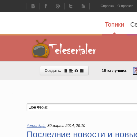
Справка
О проекте
Топики
С
Создать:
10-ка лучших:
4ernenkaja
,
30 марта 2014, 20:10
Последние новости и новы