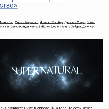
ство»
Лависконт
,
Стивен Мартинес
,
Мелиссе Роксбур
,
Даниэль Савре
,
Брайс
инн Уэстбрук
,
Фредди Коста
,
Вайолет Дюрант
,
Марго Хейден
,
Джулиан
рия ожидается уже в апреле 2014 года, то есть, через