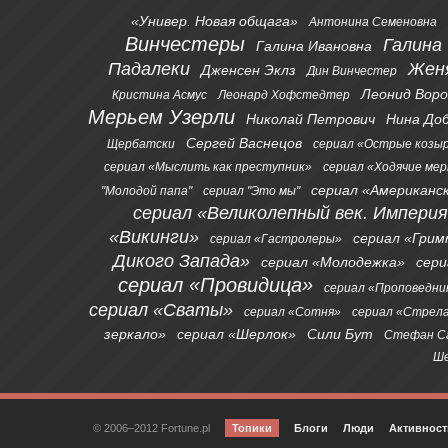
«Универ. Новая общага»
Антонина Семеновна
Винчестеры
Галина
Галина Ивановна
Падалеки
Жен
Дженсен Эклз
Дин Винчестер
Леонид Вор
Кристина Асмус
Леонард Хофстедтер
Мерьем Узерли
Николай Петрович
Нина До
Сергей Васнецов
Щербатски
сериал «Острые козы
сериал «Мыслить как преступник»
сериал «Ходячие ме
сериал «Американс
"Молодой папа"
сериал "Это мы"
сериал «Великолепный век. Импери
«Викинги»
сериал «Грим
сериал «Гастролеры»
Дикого Запада»
сериал «Молодежка»
сер
сериал «Провидица»
сериал «Проповедни
сериал «Сваты»
сериал «Сотня»
сериал «Стрел
зеркало»
сериал «Шерлок»
Сили Бут
Стефан С
Ше
© 2006–2012 Fortune.pl
Топики
Блоги
Люди
Активност