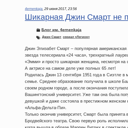
4ernenkaja
,
29 июня 2017, 23:56
Шикарная Джин Смарт не п
Блог им. 4ernenkaja
Джин Смарт
,
сериал «Легион»
Джин Элизабет Смарт – популярная американская 
звезда телесериала «24 часа», трехкратный лауре
«Эмми» и просто шикарная женщина, несмотря на с
А актрисе на самом деле уже полных 65 лет!
Родилась Джин 13 сентября 1951 года в Сиэтле в 
семье. Среднее образование получила в школе Ба
своем родном городе, а после окончания поступила
Вашингтонский университет. Уже там она была по
девушкой и даже состояла в престижном женском 
«Альфа-Дельта-Пи».
Только окончив университет, Смарт была принята 
Бродвейского театра. Свою первую роль исполнила 
когда вышла в образе Марлен Дитрих в спектакле