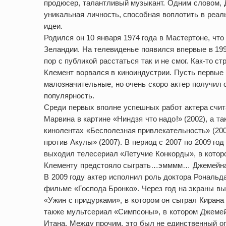
продюсер, талантливый музыкант. Одним словом, 
уникальная личность, способная воплотить в реа
идеи.
Родился он 10 января 1974 года в Мастертоне, что
Зеландии. На телевиденье появился впервые в 199
пор с публикой расстаться так и не смог. Как-то с
Клемент ворвался в киноиндустрии. Пусть первые
малозначительные, но очень скоро актер получил 
популярность.
Среди первых вполне успешных работ актера счит
Марвина в картине «Ниндзя что надо!» (2002), а та
кинолентах «Бесполезная привлекательность» (20
против Акулы» (2007). В период с 2007 по 2009 год
выходил телесериал «Летучие Конкорды», в кото
Клементу предстояло сыграть…эмммм… Джемейна
В 2009 году актер исполнил роль доктора Рональд
фильме «Господа Бронко». Через год на экраны в
«Ужин с придурками», в котором он сыграл Кирана
также мультсериал «Симпсоны», в котором Джеме
Итана. Между прочим, это был не единственный оп