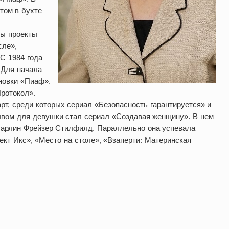
том в бухте
ны проекты
сле»,
С 1984 года
 Для начала
новки «Пиаф».
Протокол».
т, среди которых сериал «Безопасность гарантируется» и
ывом для девушки стал сериал «Создавая женщину». В нем
 Шарлин Фрейзер Стилфилд. Параллельно она успевала
ект Икс», «Место на столе», «Взаперти: Материнская