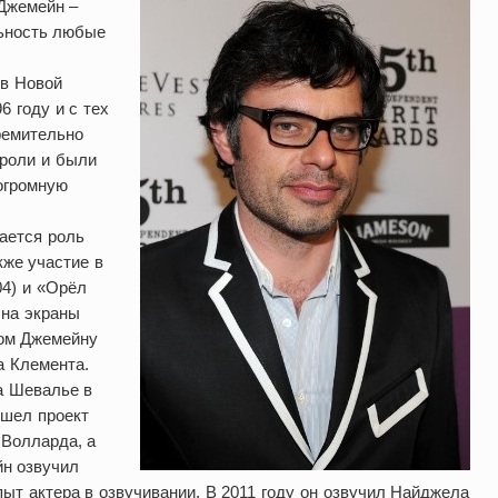
Джемейн –
льность любые
 в Новой
6 году и с тех
тремительно
 роли и были
огромную
ается роль
кже участие в
04) и «Орёл
 на экраны
ром Джемейну
 Клемента.
а Шевалье в
ышел проект
 Волларда, а
йн озвучил
ыт актера в озвучивании. В 2011 году он озвучил Найджела