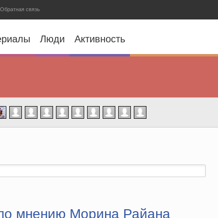
Обратная связь
ериалы
Люди
Активность
 по мнению Морина Райана