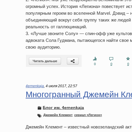
огромный успех. История «Легиона» повествует и
популярным героем во вселенной Marvel. Дэвид – 
объединяющий вокруг себя группу таких же людей
реальность от галлюцинаций.
3. «Лучше звоните Солу» — спин-офф уже культово
адвоката Сола Гудмана, пытающегося найти свое м
свою аудиторию.
Читать дальше
0
0
0
4ernenkaja
,
4 июля 2017, 22:57
Многогранный Джемейн Кле
Блог им. 4ernenkaja
Джемейн Клемент
,
сериал «Легион»
Джемейн Клемент – известный новозеландский ак