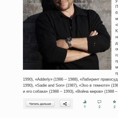
у
П
б
м
«
K
н
д
о
г
п
м
п
1990), «Adderly» (1986 – 1988), «Лабиринт правосуд
1990), «Sadie and Son» (1987), «Эхо в темноте» (1
и его собака» (1988 – 1993), «Война миров» (1988 –
Читать дальше
0
0
0