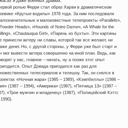
жасах и даже военных драмах.
ервой ролью Ферри стал образ Харви в драматическом
оевике «Крутые водилы» 1978 года. За ним последовали
алозначительные и малоизвестные телепроекты «Parallels»,
Powder Heads», «Hounds of Notre Dame», «A Whale for the
illing», «Chautauqua Girl», «Парень из бухты». Эти картины
е принесли актеру ни славы, которой так все желают, ни
аже денег. Но, с другой стороны, у Ферри уже был старт и
н мог вывести актера совершенно на иной план. Ведь, как
оворят у нас, главное – начать, ну а позже этот опыт
ригодится. Опыт Дэвида пригодился как раз для
ножественных телесериалов и телешоу. Так, он снялся в
роектах «Ночная жара» (1985 – 1989), «Кэмпбеллы» (1986 –
ия» (1987 – 1994), «Америка» (1987), «Пятница 13» (1987 –
987), «Трое мужчин и младенец» (1987), «Полицейский Кэттс
 1990).