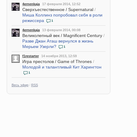
4ernenkaja
17 февраля 2014, 12:52
Сверхъестественное / Supernatural
/
Миша Коллинз попробовал себя в роли
режиссера
1
4ernenkaja
13 февраля 2014, 00:08
Великолепный век / Magnificent Century
/
Разве Джан Аташ вернулся в жизнь
Мерьем Узерли?
1
f1restarter
14 ноября 2013, 12:59
Игра престолов / Game of Thrones
/
Молодой и талантливый Кит Харингтон
1
Весь эфир
/
RSS