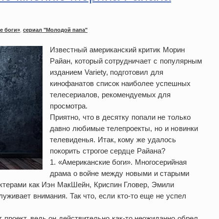
е боги»
,
сериал "Молодой папа"
Известный американский критик Морин
Райан, который сотрудничает с популярным
изданием Variety, подготовил для
кинофанатов список наиболее успешных
телесериалов, рекомендуемых для
просмотра.
Приятно, что в десятку попали не только
давно любимые телепроекты, но и новинки
телевиденья. Итак, кому же удалось
покорить строгое сердце Райана?
1. «Американские боги». Многосерийная
драма о войне между новыми и старыми
актерами как Иэн МакШейн, Криспин Гловер, Эмили
уживает внимания. Так что, если кто-то еще не успел
 проект, ведь он действительно как-то неожиданно обрел