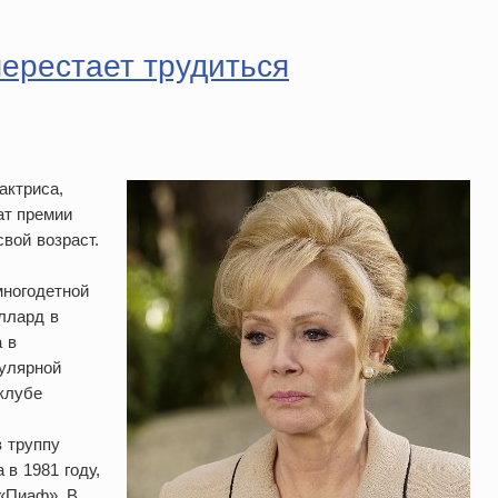
ерестает трудиться
актриса,
ат премии
вой возраст.
многодетной
ллард в
 в
пулярной
клубе
в труппу
в 1981 году,
 «Пиаф». В