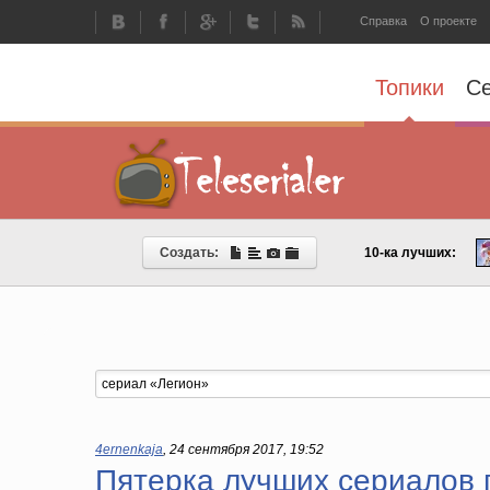
Справка
О проекте
Топики
С
Создать:
10-ка лучших:
4ernenkaja
,
24 сентября 2017, 19:52
Пятерка лучших сериалов