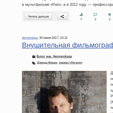
в мультфильме «Рио», а в 2012 году — профессор
Читать дальше
0
0
0
4ernenkaja
,
30 июня 2017, 23:11
Внушительная фильмогра
Блог им. 4ernenkaja
Дэвида Ферри
,
сериал «Легион»
Д
н
п
о
Р
(
п