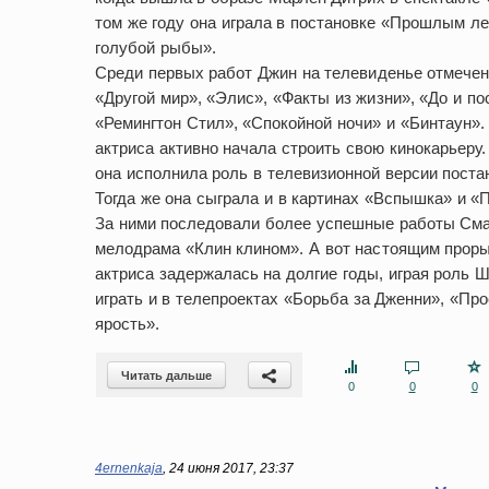
том же году она играла в постановке «Прошлым ле
голубой рыбы».
Среди первых работ Джин на телевиденье отмече
«Другой мир», «Элис», «Факты из жизни», «До и по
«Ремингтон Стил», «Спокойной ночи» и «Бинтаун». 
актриса активно начала строить свою кинокарьеру.
она исполнила роль в телевизионной версии поста
Тогда же она сыграла и в картинах «Вспышка» и «
За ними последовали более успешные работы Смар
мелодрама «Клин клином». А вот настоящим прор
актриса задержалась на долгие годы, играя роль
играть и в телепроектах «Борьба за Дженни», «Про
ярость».
Читать дальше
0
0
0
4ernenkaja
,
24 июня 2017, 23:37