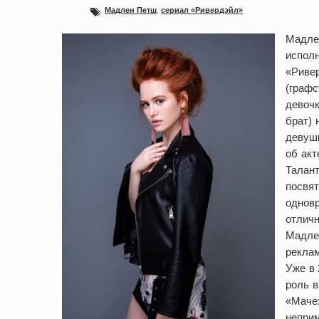
Мадлен Петш
,
сериал «Ривердэйл»
Мадлен
испол
«Ривер
(графс
девочк
брат) 
девушк
об акт
Талант
посвят
одновр
отличн
Мадлен
реклам
Уже в 
роль в
«Мачех
непри