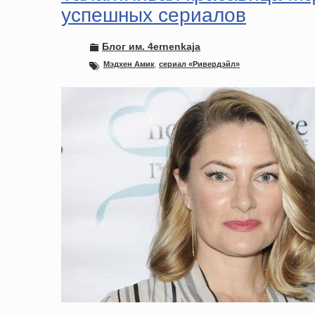
успешных сериалов
Блог им. 4ernenkaja
Мэдхен Амик
,
сериал «Ривердэйл»