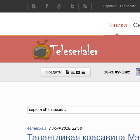
Справка
О проекте
Топики
С
Создать:
10-ка лучших:
4ernenkaja
,
3 июня 2018, 22:58
Талантливая красавица Мэ