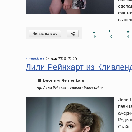
сделат
фанта
вышел 
Читать дальше
0
0
0
4ernenkaja
,
14 мая 2018, 21:15
Лили Рейнхарт из Кливлен
Блог им. 4ernenkaja
Лили Рейнхарт
,
сериал «Ривердэйл»
Лили П
певица
амери
Родила
Огайо,