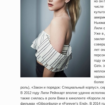
но он 
числе 
культ
америк
Ньюман
Лили о
Уже в 
заключ
соверш
лет он
персон
году о
Girl».
неплох
зареко
более 
роль), «Закон и порядок: Специальный корпус», сер
В 2012 году Лили Рейнхарт вполне удачно исполнил
также снялась в роли Вики в киноленте «Короли лет
фильмах «Gibsonburg» и «Forever's End». В 2014 