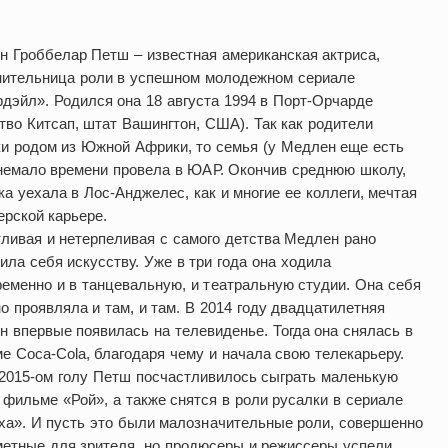
 Гроббелар Петш – известная американская актриса,
нительница роли в успешном молодежном сериале
дэйл». Родился она 18 августа 1994 в Порт-Орчарде
тво Китсап, штат Вашингтон, США). Так как родители
и родом из Южной Африки, то семья (у Медлен еще есть
немало времени провела в ЮАР. Окончив среднюю школу,
а уехала в Лос-Анджелес, как и многие ее коллеги, мечтая
ерской карьере.
ливая и нетерпеливая с самого детства Медлен рано
ила себя искусству. Уже в три года она ходила
еменно и в танцевальную, и театральную студии. Она себя
о проявляла и там, и там. В 2014 году двадцатилетняя
 впервые появилась на телевиденье. Тогда она снялась в
е Coca-Cola, благодаря чему и начала свою телекарьеру.
2015-ом голу Петш посчастливилось сыграть маленькую
 фильме «Рой», а также снятся в роли русалки в сериале
а». И пусть это были малозначительные роли, совершенно
метные для зрителя, но продюсеры и режиссеры успели