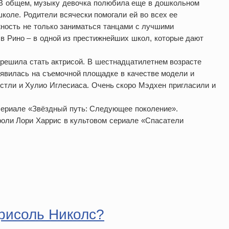
е. В общем, музыку девочка полюбила еще в дошкольном
школе. Родители всячески помогали ей во всех ее
ность не только заниматься танцами с лучшими
в Рино – в одной из престижнейших школ, которые дают
 решила стать актрисой. В шестнадцатилетнем возрасте
оявилась на съемочной площадке в качестве модели и
стли и Хулио Иглесиаса. Очень скоро Мэдхен пригласили и
 сериале «Звёздный путь: Следующее поколение».
роли Лори Харрис в культовом сериале «Спасатели
арисоль Николс?