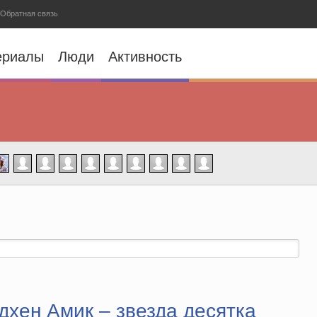
Обратная связь
ериалы
Люди
Активность
дхен Амик – звезда десятка