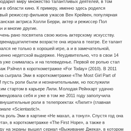
подарил миру множество талантливых деятелей, в том
и в области кино. К примеру, именно здесь родился
овый режиссер фильмов ужасов Вен Крейвен, популярная
анская актриса Холли Берри, актер и режиссер Пол
 и многие другие.
чень рано посвятила свою жизнь актерскому искусству.
двенадцатилетнем возрасте она играла в театре. Ее талант
ался не только в хорошей игре, а и в замечательной,
енно недетской выдержке. Неудивительно, что в свои 14
а уже снималась и на телевиденье. Первой ее ролью стал
аж Рэйчел в короткометражке «For Today» (2010). В 2011
на сыграла Эми в короткометражке «The Most Girl Part of
 И пусть роли были и незначительными, но послужили
им стартом в карьере Лили. Молодая Рейнхарт удачно
мендовала себя и уже в том же 2011 году заполучила
внушительные роли в телепроектах «Лилит» (главная
иале «Scientastic!».
а роль Эми в картине «Не махал, а тонул». Спустя год она
а», в короткометражке «The First Hope», а также в
году на экраны вышел сериал «Выживание Джека», в котором