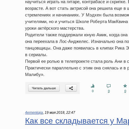
научиться играть на гитаре, контрабасе и скрипк
возрасте. А вот стать актрисой она решила еще в 
стремлениях и начинаниях. У Мэдхен была возмож
учителями, но и учиться Школе Роберта МакКвина 
уроки актёрского мастерства.
Родители также поддержали юную Амик, когда она
она переехала в Лос-Анджелес. Изначально она п
танцовщицы. Она даже появилась в клипах Рика Э
в сериалы.
Первой ее ролью в телепроекте стала роль Ани в
Практически параллельно с этим она снялась и в 
Малибу».
Читать дальше
0
0
0
4ernenkaja
,
19 мая 2018, 22:47
Как все складывается у М