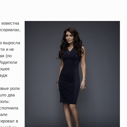
 известна
есериалах,
но выросла
ти и не
ая (по
 Родители
рошее
ледж
рвые роли
шло два
роль:
исполнила
иале
тировал в