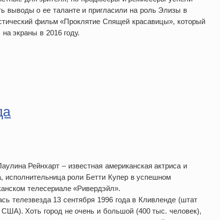
ь выводы о ее таланте и пригласили на роль Элизы в
стический фильм «Проклятие Спящей красавицы», который
на экраны в 2016 году.
да
аулина Рейнхарт – известная американская актриса и
, исполнительница роли Бетти Купер в успешном
канском телесериале «Ривердэйл».
сь телезвезда 13 сентября 1996 года в Кливленде (штат
 США). Хоть город не очень и большой (400 тыс. человек),