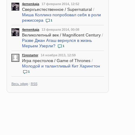
4ernenkaja
17 февраля 2014, 12:52
Сверхъестественное / Supernatural
/
Миша Коллинз попробовал себя в роли
режиссера
1
4ernenkaja
13 февраля 2014, 00:08
Великолепный век / Magnificent Century
/
Разве Джан Аташ вернулся в жизнь
Мерьем Узерли?
1
f1restarter
14 ноября 2013, 12:59
Игра престолов / Game of Thrones
/
Молодой и талантливый Кит Харингтон
1
Весь эфир
/
RSS