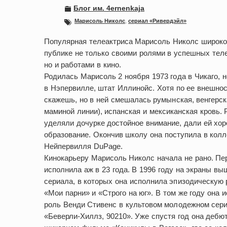
Блог им. 4ernenkaja
Марисоль Николс
,
сериал «Ривердэйл»
Популярная телеактриса Марисоль Николс широко
публике не только своими ролями в успешных тел
но и работами в кино.
Родилась Марисоль 2 ноября 1973 года в Чикаго, 
в Нэпервилле, штат Иллинойс. Хотя по ее внешнос
скажешь, но в ней смешалась румынская, венгерск
маминой линии), испанская и мексиканская кровь.
уделяли дочурке достойное внимание, дали ей хо
образование. Окончив школу она поступила в кол
Нейпервилля DuPage.
Кинокарьеру Марисоль Николс начала не рано. Пе
исполнила аж в 23 года. В 1996 году на экраны вы
сериала, в которых она исполнила эпизодическую 
«Мои парни» и «Строго на юг». В том же году она 
роль Венди Стивенс в культовом молодежном сер
«Беверли-Хиллз, 90210». Уже спустя год она дебю