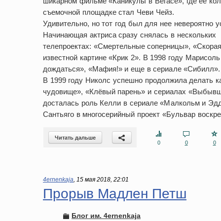
шикарном фильме «Каникулы в Вегасе», где ее кол
съемочной площадке стал Чеви Чейз.
Удивительно, но тот год был для нее невероятно 
Начинающая актриса сразу снялась в нескольких
телепроектах: «Смертельные соперницы», «Скорая 
известной картине «Крик 2». В 1998 году Марисол
дождаться», «Мафия!» и еще в сериале «Сибилл».
В 1999 году Николс успешно продолжила делать к
чудовище», «Клёвый парень» и сериалах «Выбывший
досталась роль Келли в сериале «Малкольм и Эдди
Сантьяго в многосерийный проект «Бульвар воскреш
Читать дальше
0
0
0
4ernenkaja
,
15 мая 2018, 22:01
Прорыв Мадлен Петш
Блог им. 4ernenkaja