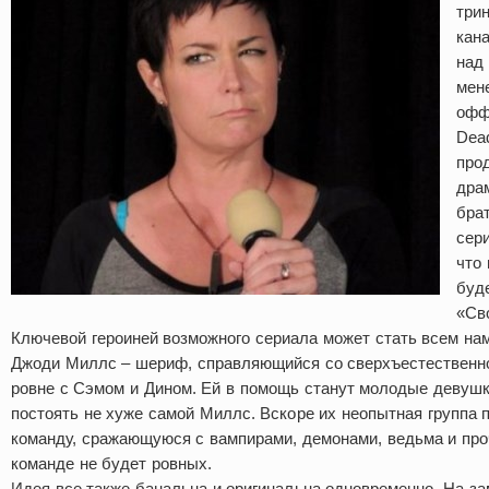
трин
кан
над 
мен
офф
Dead
про
дра
бра
сери
что 
буд
«Св
Ключевой героиней возможного сериала может стать всем на
Джоди Миллс – шериф, справляющийся со сверхъестественно
ровне с Сэмом и Дином. Ей в помощь станут молодые девушк
постоять не хуже самой Миллс. Вскоре их неопытная группа 
команду, сражающуюся с вампирами, демонами, ведьма и про
команде не будет ровных.
Идея все также банальна и оригинальна одновременно. На з