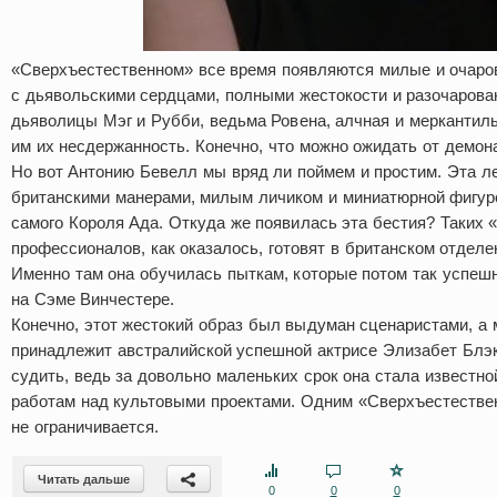
«Сверхъестественном» все время появляются милые и очар
с дьявольскими сердцами, полными жестокости и разочарован
дьяволицы Мэг и Рубби, ведьма Ровена, алчная и меркантил
им их несдержанность. Конечно, что можно ожидать от демон
Но вот Антонию Бевелл мы вряд ли поймем и простим. Эта л
британскими манерами, милым личиком и миниатюрной фигуро
самого Короля Ада. Откуда же появилась эта бестия? Таких
профессионалов, как оказалось, готовят в британском отделе
Именно там она обучилась пыткам, которые потом так успеш
на Сэме Винчестере.
Конечно, этот жестокий образ был выдуман сценаристами, а
принадлежит австралийской успешной актрисе Элизабет Блэк
судить, ведь за довольно маленьких срок она стала известно
работам над культовыми проектами. Одним «Сверхъестеств
не ограничивается.
Читать дальше
0
0
0