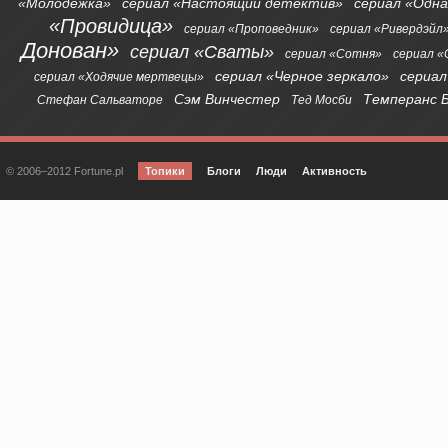
«Молодежка»
сериал «Настоящий детектив»
сериал «Одна
«Провидица»
сериал «Проповедник»
сериал «Ривердэйл
Донован»
сериал «Сваты»
сериал «Сотня»
сериал 
сериал «Черное зеркало»
сериал
сериал «Ходячие мертвецы»
Сэм Винчестер
Темперанс 
Стефан Сальваторе
Тед Мосби
© 2006–2012 Fortune.pl
Топики
Блоги
Люди
Активность