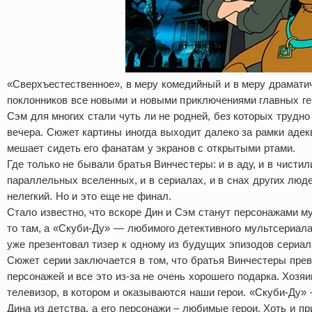
«Сверхъестественное», в меру комедийный и в меру драматич
поклонников все новыми и новыми приключениями главных гер
Сэм для многих стали чуть ли не родней, без которых трудно
вечера. Сюжет картины иногда выходит далеко за рамки адекв
мешает сидеть его фанатам у экранов с открытыми ртами.
Где только не бывали братья Винчестеры: и в аду, и в чистили
параллельных вселенных, и в сериалах, и в снах других люд
нелегкий. Но и это еще не финал.
Стало известно, что вскоре Дин и Сэм станут персонажами му
то там, а «Скуби-Ду» — любимого детективного мультсериала
уже презентовал тизер к одному из будущих эпизодов сериа
Сюжет серии заключается в том, что братья Винчестеры пр
персонажей и все это из-за не очень хорошего подарка. Хозя
телевизор, в котором и оказываются наши герои. «Скуби-Д
Дина из детства, а его персонажи – любимые герои. Хоть и п