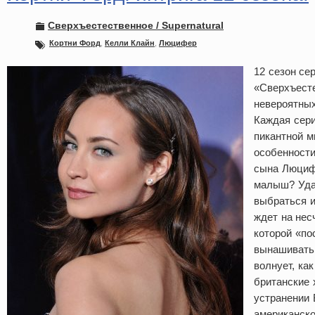
Сверхъестественное / Supernatural
Кортни Форд
,
Келли Клайн
,
Люцифер
12 сезон се
«Сверхъест
невероятных
Каждая сери
пикантной м
особенности
сына Люцифе
малыш? Уда
выбраться и
ждет на нес
которой «по
вынашивать 
волнует, ка
британские 
устранении 
американско