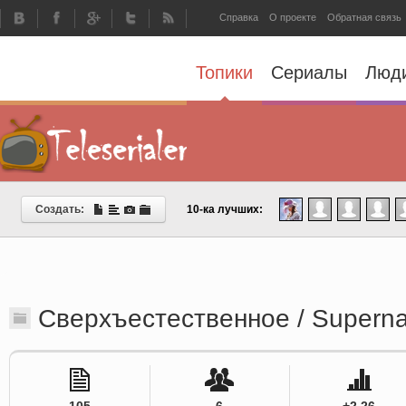
Справка
О проекте
Обратная связь
Топики
Сериалы
Люд
Создать:
10-ка лучших:
Сверхъестественное / Superna