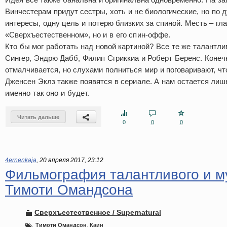
Винчестерам придут сестры, хоть и не биологические, но по
интересы, одну цель и потерю близких за спиной. Месть – гл
«Сверхъестественном», но и в его спин-оффе.
Кто бы мог работать над новой картиной? Все те же талантл
Сингер, Эндрю Дабб, Филип Сгриккиа и Роберт Беренс. Конечн
отмалчивается, но слухами полниться мир и поговаривают, ч
Дженсен Эклз также появятся в сериале. А нам остается лишь
именно так оно и будет.
Читать дальше
0
0
0
4ernenkaja
,
20 апреля 2017, 23:12
Фильмография талантливого и м
Тимоти Омандсона
Сверхъестественное / Supernatural
Тимоти Омандсон
,
Каин