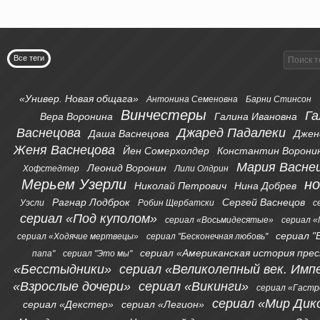
Все теги
«Универ. Новая общага»
Антонина Семеновна
Барни Стинсон
Винчестеры
Га
Вера Воронина
Галина Ивановна
Васнецова
Джаред Падалеки
Даша Васнецова
Джен
Женя Васнецова
Йен Сомерхолдер
Константин Ворони
Мария Васне
Леонид Воронин
Хофстедтер
Лили Олдрин
Мерьем Узерли
н
Николай Петрович
Нина Добрев
Рагнар Лодброк
Сергей Васнецов
Уэсли
Робин Щербатски
с
сериал «Под куполом»
сериал «Восьмидесятые»
сериал «
сериал "
сериал «Ходячие мертвецы»
сериал "Бесконечная любовь"
сериал «Американская история пре
папа"
сериал "Это мы"
«Бесстыдники»
сериал «Великолепный век. Имп
«Взрослые дочери»
сериал «Викинги»
сериал «Гаст
сериал «Мир Дик
сериал «Декстер»
сериал «Легион»