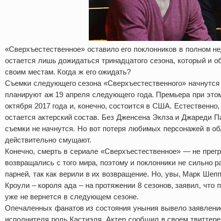
«Сверхъестественное» оставило его поклонников в полном не
остается лишь дожидаться тринадцатого сезона, который и о
своим местам. Когда ж его ожидать?
Съемки следующего сезона «Сверхъестественного» начнутся 
планируют аж 19 апреля следующего года. Премьера при этом
октября 2017 года и, конечно, состоится в США. Естественно
остается актерский состав. Без Дженсена Эклза и Джареди П
съемки не начнутся. Но вот потеря любимых персонажей в об
действительно смущают.
Конечно, смерть в сериале «Сверхъестественное» — не прегр
возвращались с того мира, поэтому и поклонники не сильно р
парней, так как верили в их возвращение. Но, увы, Марк Шеп
Кроули – короля ада – на протяжении 8 сезонов, заявил, что
уже не вернется в следующем сезоне.
Опечаленных фанатов из состояния уныния вывело заявлени
исполнителя роль Кастиэля. Актер сообщил в своем твиттере,