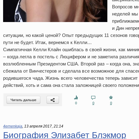
Вопросов м
неделей мы
приближаемс
и Дин непре
ситуации, но какой ценой? Опыт предыдущих 11 сезонов говори
пути не будет. Итак, вернемся к Келли…
Симпатичная Келли Клайн ошиблась в своей жизни, как мини
– когда легла в постель с Люцифером и не заметила различи
возлюбленным Президентом США. Второй раз – когда она, зна
сбежала от Винчестеров и сделала все возможное для спасен
родившегося чада. Жизнь всего человечества теперь зависит
действий, хоть и сама она стала заложницей своего положени
Читать дальше
0
0
0
4ernenkaja
,
13 апреля 2017, 21:14
Биография Элизабет Блэкмор