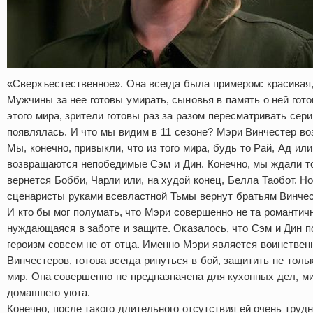
«Сверхъестественное». Она всегда была примером: красивая,
Мужчины за нее готовы умирать, сыновья в память о ней гот
этого мира, зрители готовы раз за разом пересматривать сери
появлялась. И что мы видим в 11 сезоне? Мэри Винчестер во
Мы, конечно, привыкли, что из того мира, будь то Рай, Ад ил
возвращаются непобедимые Сэм и Дин. Конечно, мы ждали тог
вернется Бобби, Чарли или, на худой конец, Белла Таобот. Но
сценаристы руками всевластной Тьмы вернут братьям Винчес
И кто бы мог полумать, что Мэри совершенно не та романтичн
нуждающаяся в заботе и защите. Оказалось, что Сэм и Дин п
героизм совсем не от отца. Именно Мэри является воинстве
Винчестеров, готова всегда ринуться в бой, защитить не тольк
мир. Она совершенно не предназначена для кухонных дел, м
домашнего уюта.
Конечно, после такого длительного отсутствия ей очень трудн