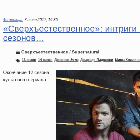
4ernenkaja
,
7 июля 2017, 16:35
«Сверхъестественное»: интриги
сезонов…
Сверхъестественное / Supernatural
13 сезон
,
14 сезон
,
Дженсен Эклз
,
Джареди Паделеки
,
Миша Коллин
Окончание 12 сезона
культового сериала