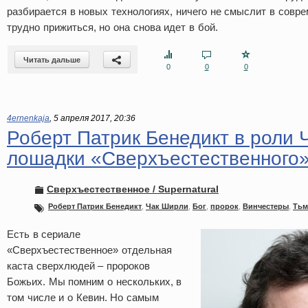
разбирается в новых технологиях, ничего не смыслит в совре
трудно прижиться, но она снова идет в бой.
Читать дальше
0
0
0
4ernenkaja
,
5 апреля 2017, 20:36
Роберт Патрик Бенедикт в роли 
лошадки «Сверхъестественного
Сверхъестественное / Supernatural
Роберт Патрик Бенедикт
,
Чак Ширли
,
Бог
,
пророк
,
Винчестеры
,
Тьм
Есть в сериале
«Сверхъестественное» отдельная
каста сверхлюдей – пророков
Божьих. Мы помним о нескольких, в
том числе и о Кевин. Но самым