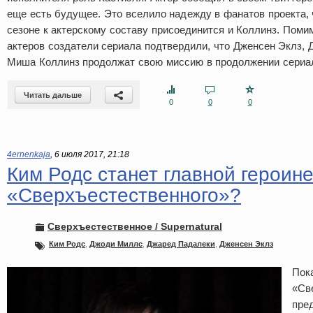
еще есть будущее. Это вселило надежду в фанатов проекта, 
сезоне к актерскому составу присоединится и Коллинз. Поми
актеров создатели сериала подтвердили, что Дженсен Эклз,
Миша Коллинз продолжат свою миссию в продолжении сериа
Читать дальше
0
0
0
4ernenkaja
,
6 июля 2017, 21:18
Ким Родс станет главной героин
«Сверхъестественного»?
Сверхъестественное / Supernatural
Ким Родс
,
Джоди Миллс
,
Джаред Падалеки
,
Дженсен Эклз
Пок
«Св
пре