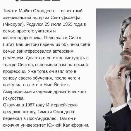
Тимоти Майкл Омандсон — известный
американский актер из Сент-Джозефа
(Миссури). Родился 29 июля 1969 года в
семье простого учителя и
железнодорожника. Переехав в Сиэтл
(штат Вашингтон) парень из обычной себе
семьи заинтересовался актерским
ремеслом. Для этого он стал выступать в
театре Сиэтла, основывая азы актерской
профессии. Уже тогда он взял это в
основу своего обучения, после чего и
поступил на лето в Нью-Йорке в
Американской академии драматического
искусства.
Окончив в 1987 году Интерлейкскую
среднюю школу, Тимоти Омандсон
переехал в Лос-Анджелес. Там он и
окончил университет Южной Калифорнии,