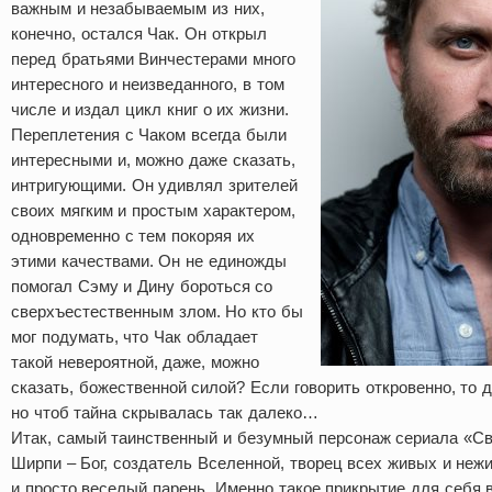
важным и незабываемым из них,
конечно, остался Чак. Он открыл
перед братьями Винчестерами много
интересного и неизведанного, в том
числе и издал цикл книг о их жизни.
Переплетения с Чаком всегда были
интересными и, можно даже сказать,
интригующими. Он удивлял зрителей
своих мягким и простым характером,
одновременно с тем покоряя их
этими качествами. Он не единожды
помогал Сэму и Дину бороться со
сверхъестественным злом. Но кто бы
мог подумать, что Чак обладает
такой невероятной, даже, можно
сказать, божественной силой? Если говорить откровенно, то 
но чтоб тайна скрывалась так далеко…
Итак, самый таинственный и безумный персонаж сериала «С
Ширпи – Бог, создатель Вселенной, творец всех живых и неж
и просто веселый парень. Именно такое прикрытие для себя 