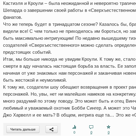
Кастиэля и Кроули – была неожиданной и невероятно трагиче
Шепарда о завершении своей работы в «Сверхъестественном
фанатов.
Что же теперь будет в тринадцатом сезоне? Казалось бы, бр
видели все! С чем только не приходилось им бороться, но 
быть максимально интригующим! По недавно вышедшему тиз
создателей «Сверхъестественного» можно сделать определе
предстоящих событий.
Итак, мы больше никогда не увидим Кроули. К тому же, стало 
смерти в аду началась настоящая борьба за власть. Ее запо
начиная от уже знакомых нам персонажей и заканчивая нов
быть жестокой и неумолимой.
К тому же, создатели шоу обещают возвращения в проект ра
персонажей. Но, увы, нет ни малейших намеков на конкретик
много раздумий по этому поводу. Это может быть и отец Вин
любимый и уважаемый охотник Бобби Сингер. А может это Ч
Джо Харвелл и ее мать? В общем, интрига еще та… Это же «
Читать дальше
0
0
0