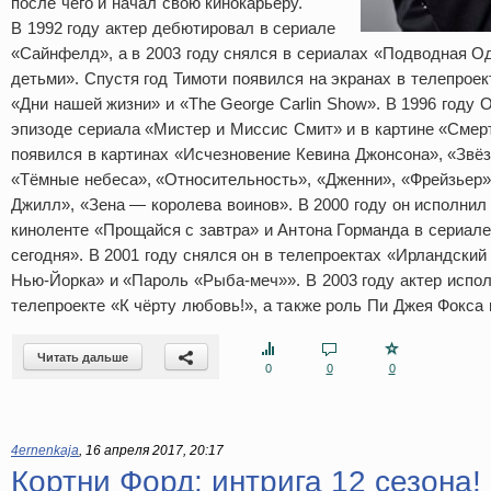
после чего и начал свою кинокарьеру.
В 1992 году актер дебютировал в сериале
«Сайнфелд», а в 2003 году снялся в сериалах «Подводная 
детьми». Спустя год Тимоти появился на экранах в телепроек
«Дни нашей жизни» и «The George Carlin Show». В 1996 году
эпизоде сериала «Мистер и Миссис Смит» и в картине «Смер
появился в картинах «Исчезновение Кевина Джонсона», «Звё
«Тёмные небеса», «Относительность», «Дженни», «Фрейзьер»
Джилл», «Зена — королева воинов». В 2000 году он исполнил
киноленте «Прощайся с завтра» и Антона Горманда в сериале
сегодня». В 2001 году снялся он в телепроектах «Ирландский
Нью-Йорка» и «Пароль «Рыба-меч»». В 2003 году актер испо
телепроекте «К чёрту любовь!», а также роль Пи Джея Фокса
Читать дальше
0
0
0
4ernenkaja
,
16 апреля 2017, 20:17
Кортни Форд: интрига 12 сезона!