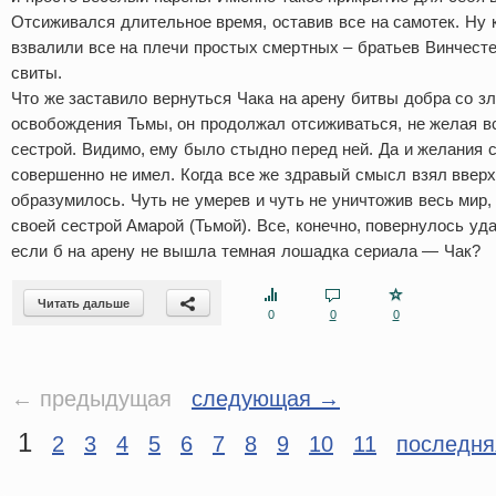
Отсиживался длительное время, оставив все на самотек. Ну к
взвалили все на плечи простых смертных – братьев Винчестер
свиты.
Что же заставило вернуться Чака на арену битвы добра со з
освобождения Тьмы, он продолжал отсиживаться, не желая вс
сестрой. Видимо, ему было стыдно перед ней. Да и желания 
совершенно не имел. Когда все же здравый смысл взял вверх,
образумилось. Чуть не умерев и чуть не уничтожив весь мир,
своей сестрой Амарой (Тьмой). Все, конечно, повернулось уд
если б на арену не вышла темная лошадка сериала — Чак?
Читать дальше
0
0
0
← предыдущая
следующая →
1
2
3
4
5
6
7
8
9
10
11
последня