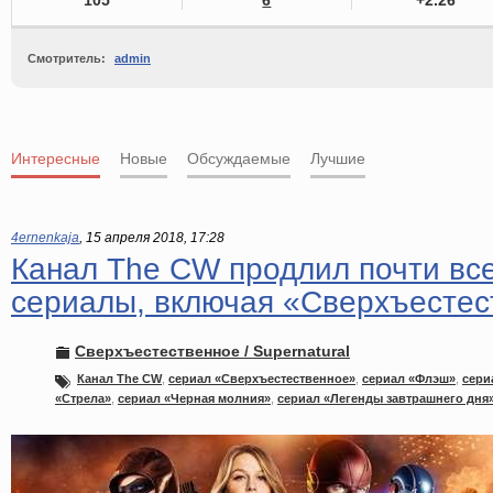
105
6
+2.26
Смотритель:
admin
Интересные
Новые
Обсуждаемые
Лучшие
4ernenkaja
,
15 апреля 2018, 17:28
Канал The CW продлил почти вс
сериалы, включая «Сверхъестес
Сверхъестественное / Supernatural
Канал The CW
,
сериал «Сверхъестественное»
,
сериал «Флэш»
,
сери
«Стрела»
,
сериал «Черная молния»
,
сериал «Легенды завтрашнего дня